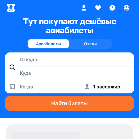
Тут покупают дешёвые
авиабилеты
Авиабилеты
Отели
Когда
1 пассажир
Найти билеты