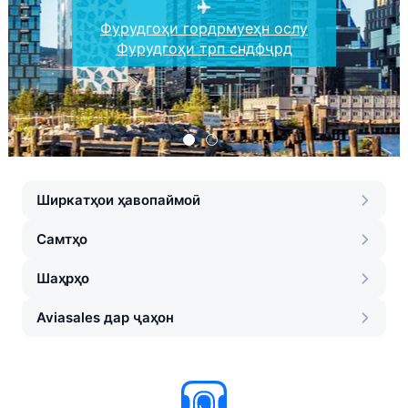
Фурудгоҳи гордрмуеҳн ослу
Фурудгоҳи флслнд бргн
Фурудгоҳи трп сндфҷрд
Ширкатҳои ҳавопаймоӣ
Самтҳо
Шаҳрҳо
Aviasales дар ҷаҳон