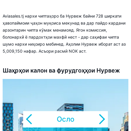
Aviasales.tj нархи чиптаҳоро ба Нурвеж байни 728 ширкати
ҳавопаймоии ҷаҳон муқоиса мекунад ва дар пайдо кардани
арзонтарин чипта кӯмак менамояд. Ягон комиссия,
болонархӣ ё пардохтҳои махфӣ нест - дар саҳифаи чипта
шумо нархи ниҳоиро мебинед. Аҳолии Нурвеж иборат аст аз
5,009,150 нафар. Асъори расмӣ NOK аст.
Шаҳрҳои калон ва фурудгоҳҳои Нурвеж
Осло