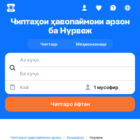
Чиптаҳои ҳавопаймоии арзон
ба Нурвеж
Чиптаҳо
Меҳмонхонаҳо
Кай
1 мусофир
Чиптаро ёфтан
Чиптаҳои ҳавопаймоии арзон
Кишварҳо
Нурвеж