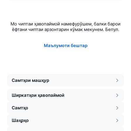
Мо чиптаи ҳавопаймоӣ намефурӯшем, балки барои
ёфтани чиптаи арзонтарин кӯмак мекунем. Бепул.
Маълумоти бештар
Самтҳои машҳур
Ширкатҳои ҳавопаймоӣ
Самтҳо
Шаҳрҳо