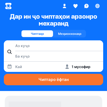
Дар ин ҷо чиптаҳои арзонро
мехаранд
Чиптаҳо
Меҳмонхонаҳо
Кай
1 мусофир
Чиптаро ёфтан