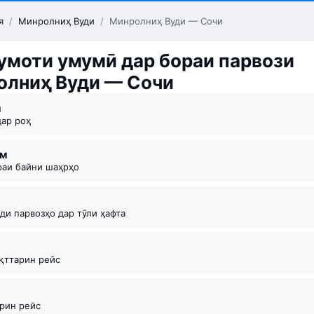
я
/
Минролниҳ Вуди
/
Минролниҳ Вуди — Сочи
моти умумӣ дар бораи парвози
олниҳ Вуди — Сочи
м
дар роҳ
км
офаи байни шаҳрҳо
оди парвозҳо дар тӯли ҳафта
ақттарин рейс
5
арин рейс