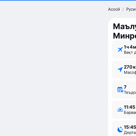
Асосӣ
/
Руси
Маълу
Минр
1 ⁠ч 4 ⁠
Вақт 
270 
Мас
7
Теъд
11:45
Барв
15:4
Дерт