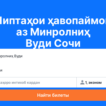
Чиптаҳои ҳавопаймо
аз Минролниҳ
Вуди Сочи
аҳоро интихоб кардан
1, эконом
Найти билеты