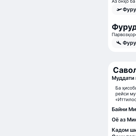
Аз онҳо б
Фуру
Фуруд
Парвозҳор
Фуру
Савол
Муддати 
Ба ҳисоб
рейси му
«Иттилоо
Байни Ми
Оё аз Ми
Кадом ши