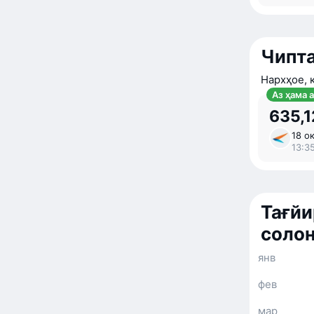
Чипта
Нархҳое, 
Аз ҳама 
635,1
18 ок
13:35
Тағйи
солон
янв
фев
мар