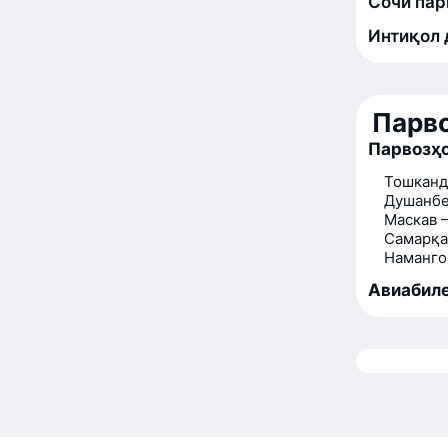
Сочи пар
Интиқол 
Парво
Парвозҳо
Тошканд
Душанбе
Маскав 
Самарқа
Наманго
Авиабиле