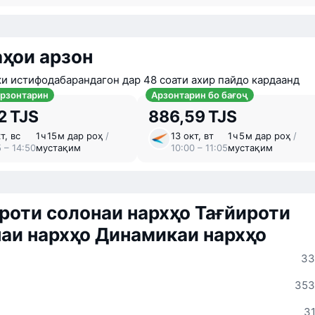
ҳои арзон
ки истифодабарандагон дар 48 соати ахир пайдо кардаанд
арзонтарин
Арзонтарин бо бағоҷ
2 TJS
886,59 TJS
т, вс
1 ⁠ч 15 ⁠м дар роҳ
/
13 окт, вт
1 ⁠ч 5 ⁠м дар роҳ
/
 – 14:50
мустақим
10:00 – 11:05
мустақим
роти солонаи нархҳо
Тағйироти
аи нархҳо
Динамикаи нархҳо
33
353
31