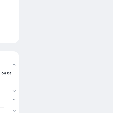
 он ба
 —