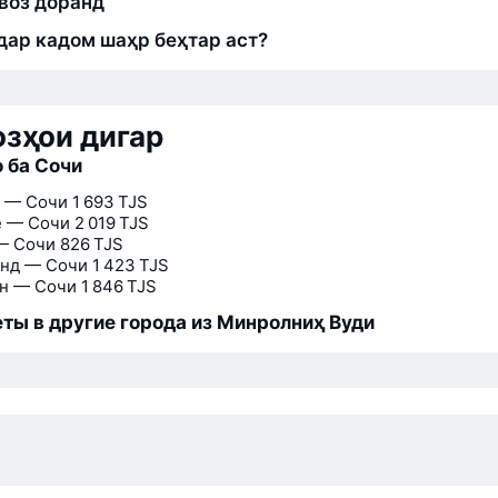
воз доранд
дар кадом шаҳр беҳтар аст?
зҳои дигар
 ба Сочи
 — Сочи
1 693 TJS
 — Сочи
2 019 TJS
— Сочи
826 TJS
нд — Сочи
1 423 TJS
н — Сочи
1 846 TJS
ты в другие города из Минролниҳ Вуди