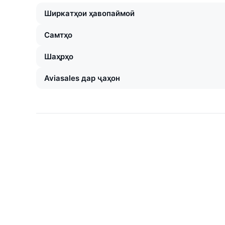
Ширкатҳои ҳавопаймоӣ
Самтҳо
Шаҳрҳо
Aviasales дар ҷаҳон