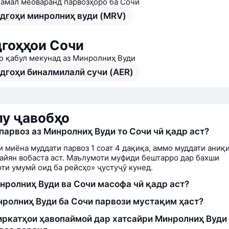
а амал меоваранд парвозҳоро ба Сочи
дгоҳи минролниҳ вуди (MRV)
гоҳҳои Сочи
о қабул мекунад аз Минролниҳ Вуди
дгоҳи биналмилалӣ сучи (AER)
у ҷавобҳо
парвоз аз Минролниҳ Вуди то Сочи чӣ қадр аст?
и миёна муддати парвоз 1 соат 4 дақиқа, аммо муддати аниқи
айян вобаста аст. Маълумоти муфиди бештарро дар бахши
ти умумӣ оид ба рейсҳо» ҷустуҷӯ кунед.
нролниҳ Вуди ва Сочи масофа чӣ қадр аст?
нролниҳ Вуди ба Сочи парвози мустақим ҳаст?
ркатҳои ҳавопаймоӣ дар хатсайри Минролниҳ Вуди