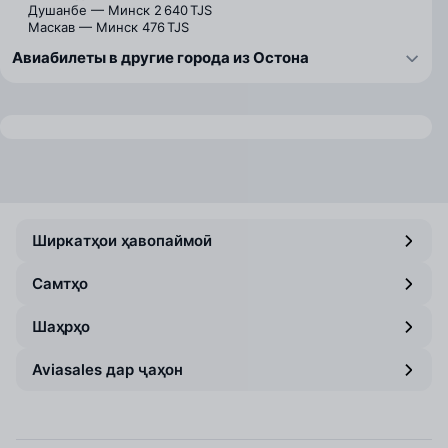
Душанбе — Минск
2 640 TJS
Маскав — Минск
476 TJS
Авиабилеты в другие города из Остона
Ширкатҳои ҳавопаймоӣ
Самтҳо
Шаҳрҳо
Aviasales дар ҷаҳон