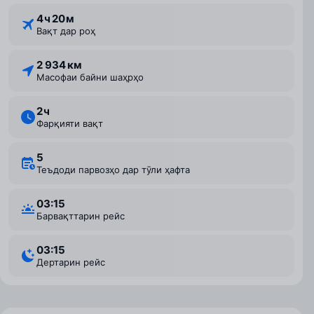
4 ⁠ч 20 ⁠м
Вақт дар роҳ
2 934 км
Масофаи байни шаҳрҳо
2 ⁠ч
Фарқияти вақт
5
Теъдоди парвозҳо дар тӯли ҳафта
03:15
Барвақттарин рейс
03:15
Дертарин рейс