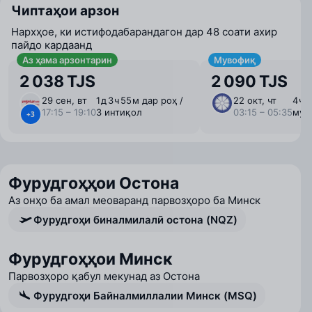
Чиптаҳои арзон
Нархҳое, ки истифодабарандагон дар 48 соати ахир
пайдо кардаанд
Аз ҳама арзонтарин
Мувофиқ
2 038 TJS
2 090 TJS
29 сен, вт
1 ⁠д 3 ⁠ч 55 ⁠м дар роҳ /
22 окт, чт
4 ⁠ч
17:15 – 19:10
3 интиқол
03:15 – 05:35
мус
+3
Фурудгоҳҳои Остона
Аз онҳо ба амал меоваранд парвозҳоро ба Минск
Фурудгоҳи биналмилалӣ остона (NQZ)
Фурудгоҳҳои Минск
Парвозҳоро қабул мекунад аз Остона
Фурудгоҳи Байналмиллалии Минск (MSQ)