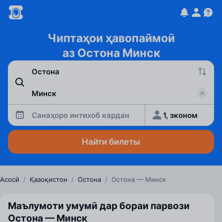
Чиптаҳои ҳавопаймоӣ
аз Остона Минск
Санаҳоро интихоб кардан
1, эконом
Найти билеты
Асосӣ
/
Қазоқистон
/
Остона
/
Остона — Минск
Маълумоти умумӣ дар бораи парвози
Остона — Минск