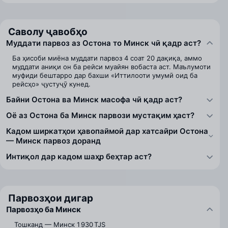
Саволу ҷавобҳо
Муддати парвоз аз Остона то Минск чӣ қадр аст?
Ба ҳисоби миёна муддати парвоз 4 соат 20 дақиқа, аммо
муддати аниқи он ба рейси муайян вобаста аст. Маълумоти
муфиди бештарро дар бахши «Иттилооти умумӣ оид ба
рейсҳо» ҷустуҷӯ кунед.
Байни Остона ва Минск масофа чӣ қадр аст?
Оё аз Остона ба Минск парвози мустақим ҳаст?
Кадом ширкатҳои ҳавопаймоӣ дар хатсайри Остона
— Минск парвоз доранд
Интиқол дар кадом шаҳр беҳтар аст?
Парвозҳои дигар
Парвозҳо ба Минск
Тошканд — Минск
1 930 TJS