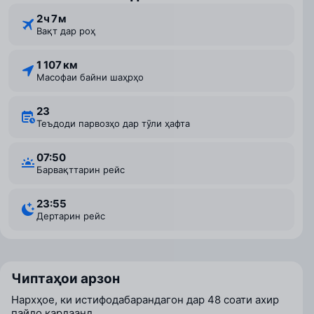
2 ⁠ч 7 ⁠м
Вақт дар роҳ
1 107 км
Масофаи байни шаҳрҳо
23
Теъдоди парвозҳо дар тӯли ҳафта
07:50
Барвақттарин рейс
23:55
Дертарин рейс
Чиптаҳои арзон
Нархҳое, ки истифодабарандагон дар 48 соати ахир
пайдо кардаанд