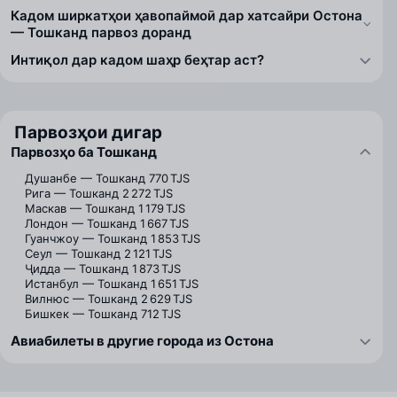
Кадом ширкатҳои ҳавопаймоӣ дар хатсайри Остона
— Тошканд парвоз доранд
Интиқол дар кадом шаҳр беҳтар аст?
Парвозҳои дигар
Парвозҳо ба Тошканд
Душанбе — Тошканд
770 TJS
Рига — Тошканд
2 272 TJS
Маскав — Тошканд
1 179 TJS
Лондон — Тошканд
1 667 TJS
Гуанчжоу — Тошканд
1 853 TJS
Сеул — Тошканд
2 121 TJS
Ҷидда — Тошканд
1 873 TJS
Истанбул — Тошканд
1 651 TJS
Вилнюс — Тошканд
2 629 TJS
Бишкек — Тошканд
712 TJS
Авиабилеты в другие города из Остона