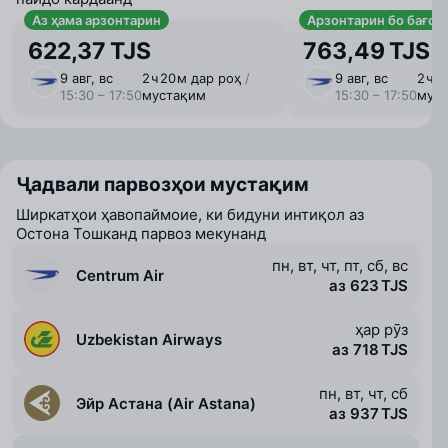
Аз ҳама арзонтарин
Арзонтарин бо бағоҷ
622,37 TJS
763,49 TJS
9 авг, вс
2 ⁠ч 20 ⁠м дар роҳ
/
9 авг, вс
2 ⁠ч 
15:30 – 17:50
мустақим
15:30 – 17:50
мус
Ҷадвали парвозҳои мустақим
Ширкатҳои ҳавопаймоие, ки бидуни интиқол аз
Остона Тошканд парвоз мекунанд
пн, вт, чт, пт, сб, вс
Centrum Air
аз 623 TJS
ҳар рӯз
Uzbekistan Airways
аз 718 TJS
пн, вт, чт, сб
Эйр Астана (Air Astana)
аз 937 TJS