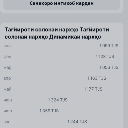
Санаҳоро интихоб кардан
Тағйироти солонаи нархҳо
Тағйироти
солонаи нархҳо
Динамикаи нархҳо
янв
1 099 TJS
фев
1 128 TJS
мар
1 056 TJS
апр
1 163 TJS
май
1 177 TJS
июн
1 324 TJS
июл
1 359 TJS
авг
1 244 TJS