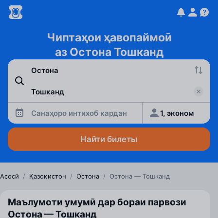
Чиптаҳои ҳавопаймоӣ
аз Остона Тошканд
Санаҳоро интихоб кардан
1, эконом
Найти билеты
Асосӣ
/
Қазоқистон
/
Остона
/
Остона — Тошканд
Маълумоти умумӣ дар бораи парвози
Остона — Тошканд