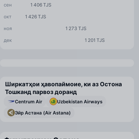
сен
1 406 TJS
окт
1 426 TJS
ноя
1 273 TJS
дек
1 201 TJS
Ширкатҳои ҳавопаймоие, ки аз Остона
Тошканд парвоз доранд
Centrum Air
Uzbekistan Airways
Эйр Астана (Air Astana)