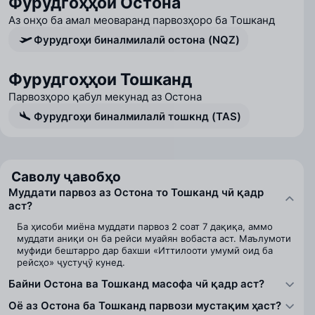
Фурудгоҳҳои Остона
Аз онҳо ба амал меоваранд парвозҳоро ба Тошканд
Фурудгоҳи биналмилалӣ остона (NQZ)
Фурудгоҳҳои Тошканд
Парвозҳоро қабул мекунад аз Остона
Фурудгоҳи биналмилалӣ тошкнд (TAS)
Саволу ҷавобҳо
Муддати парвоз аз Остона то Тошканд чӣ қадр
аст?
Ба ҳисоби миёна муддати парвоз 2 соат 7 дақиқа, аммо
муддати аниқи он ба рейси муайян вобаста аст. Маълумоти
муфиди бештарро дар бахши «Иттилооти умумӣ оид ба
рейсҳо» ҷустуҷӯ кунед.
Байни Остона ва Тошканд масофа чӣ қадр аст?
Оё аз Остона ба Тошканд парвози мустақим ҳаст?