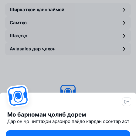
Ширкатҳои ҳавопаймоӣ
Самтҳо
Шаҳрҳо
Aviasales дар ҷаҳон
0+
Aviasales
© 2007–2026
Мо барномаи ҷолиб дорем
About Aviasales
Дар он ҷо чиптаҳои арзонро пайдо кардан осонтар аст
Newsroom
Travelpayouts