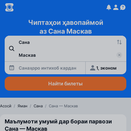
Чиптаҳои ҳавопаймоӣ
аз Сана Маскав
Санаҳоро интихоб кардан
1, эконом
Найти билеты
Асосӣ
/
Яман
/
Сана
/
Сана — Маскав
Маълумоти умумӣ дар бораи парвози
Сана — Маскав