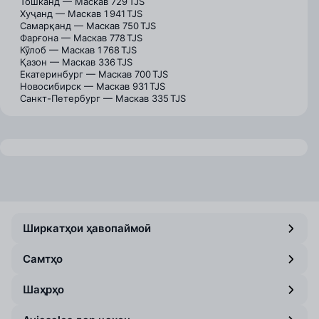
Тошканд — Маскав
729 TJS
Хуҷанд — Маскав
1 941 TJS
Самарқанд — Маскав
750 TJS
Фарғона — Маскав
778 TJS
Кӯлоб — Маскав
1 768 TJS
Қазон — Маскав
336 TJS
Екатеринбург — Маскав
700 TJS
Новосибирск — Маскав
931 TJS
Санкт-Петербург — Маскав
335 TJS
Ширкатҳои ҳавопаймоӣ
Самтҳо
Шаҳрҳо