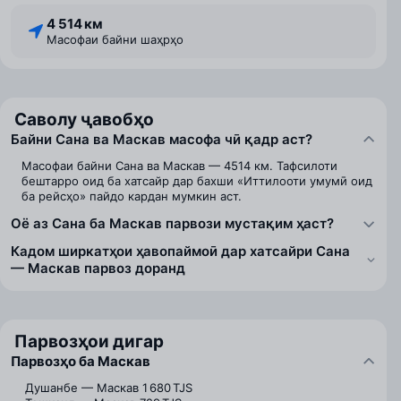
4 514 км
Масофаи байни шаҳрҳо
Саволу ҷавобҳо
Байни Сана ва Маскав масофа чӣ қадр аст?
Масофаи байни Сана ва Маскав — 4514 км. Тафсилоти
бештарро оид ба хатсайр дар бахши «Иттилооти умумӣ оид
ба рейсҳо» пайдо кардан мумкин аст.
Оё аз Сана ба Маскав парвози мустақим ҳаст?
Кадом ширкатҳои ҳавопаймоӣ дар хатсайри Сана
— Маскав парвоз доранд
Парвозҳои дигар
Парвозҳо ба Маскав
Душанбе — Маскав
1 680 TJS