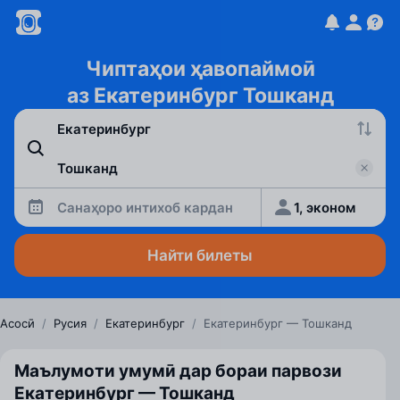
Чиптаҳои ҳавопаймоӣ
аз Екатеринбург Тошканд
Санаҳоро интихоб кардан
1, эконом
Найти билеты
Асосӣ
/
Русия
/
Екатеринбург
/
Екатеринбург — Тошканд
Маълумоти умумӣ дар бораи парвози
Екатеринбург — Тошканд