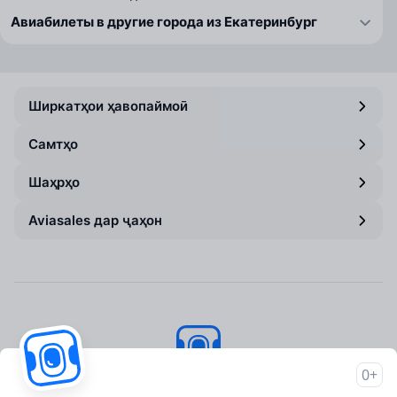
Авиабилеты в другие города из Екатеринбург
Ширкатҳои ҳавопаймоӣ
Самтҳо
Шаҳрҳо
Aviasales дар ҷаҳон
0+
Aviasales
© 2007–2026