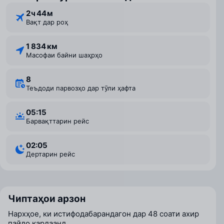
2 ⁠ч 44 ⁠м
Вақт дар роҳ
1 834 км
Масофаи байни шаҳрҳо
8
Теъдоди парвозҳо дар тӯли ҳафта
05:15
Барвақттарин рейс
02:05
Дертарин рейс
Чиптаҳои арзон
Нархҳое, ки истифодабарандагон дар 48 соати ахир
пайдо кардаанд