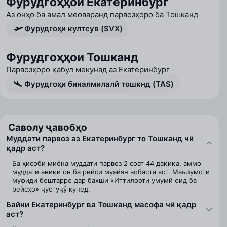
Фурудгоҳҳои Екатеринбург
Аз онҳо ба амал меоваранд парвозҳоро ба Тошканд
Фурудгоҳи култсув (SVX)
Фурудгоҳҳои Тошканд
Парвозҳоро қабул мекунад аз Екатеринбург
Фурудгоҳи биналмилалӣ тошкнд (TAS)
Саволу ҷавобҳо
Муддати парвоз аз Екатеринбург то Тошканд чӣ
қадр аст?
Ба ҳисоби миёна муддати парвоз 2 соат 44 дақиқа, аммо
муддати аниқи он ба рейси муайян вобаста аст. Маълумоти
муфиди бештарро дар бахши «Иттилооти умумӣ оид ба
рейсҳо» ҷустуҷӯ кунед.
Байни Екатеринбург ва Тошканд масофа чӣ қадр
аст?