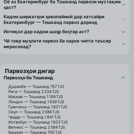
Оё аз Екатеринбург ба Тошканд парвози мустақим
ҳаст?
Кадом ширкатҳои ҳавопаймоӣ дар хатсайри
Екатеринбург — Тошканд парвоз доранд
Интиқол дар кадом шаҳр беҳтар аст?
Чӣ тавр муҳлати парвоз ба нархи чипта таъсир
мерасонад?
Парвозҳои дигар
Парвозҳо ба Тошканд
Душанбе — Тошканд
757 TJS
Рига — Тошканд
2 234 TJS
Маскав — Тошканд
1 159 TJS
Лондон — Тошканд
1 639 TJS
Гуанчжоу — Тошканд
1 821 TJS
Сеул — Тошканд
2 086 TJS
Ҷидда — Тошканд
1 841 TJS
Истанбул — Тошканд
1 623 TJS
Вилнюс — Тошканд
2 584 TJS
Бишкек — Тошканд
700 TJS