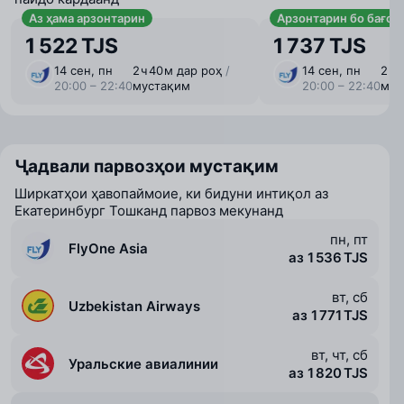
Аз ҳама арзонтарин
Арзонтарин бо бағоҷ
1 522 TJS
1 737 TJS
14 сен, пн
2 ⁠ч 40 ⁠м дар роҳ
/
14 сен, пн
2 ⁠ч
20:00 – 22:40
мустақим
20:00 – 22:40
мус
Ҷадвали парвозҳои мустақим
Ширкатҳои ҳавопаймоие, ки бидуни интиқол аз
Екатеринбург Тошканд парвоз мекунанд
пн, пт
FlyOne Asia
аз 1 536 TJS
вт, сб
Uzbekistan Airways
аз 1 771 TJS
вт, чт, сб
Уральские авиалинии
аз 1 820 TJS