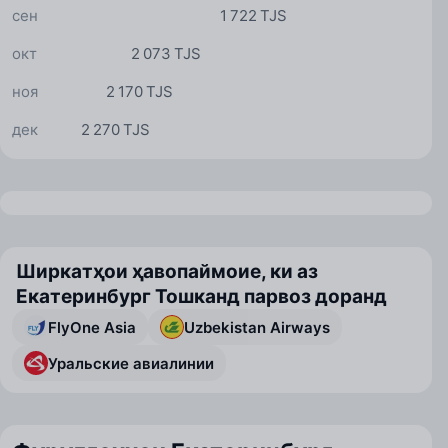
сен
1 722 TJS
окт
2 073 TJS
ноя
2 170 TJS
дек
2 270 TJS
Ширкатҳои ҳавопаймоие, ки аз
Екатеринбург Тошканд парвоз доранд
FlyOne Asia
Uzbekistan Airways
Уральские авиалинии