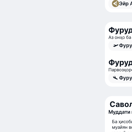
Эйр А
Фуруд
Аз онҳо б
Фуру
Фуруд
Парвозҳор
Фуру
Савол
Муддати 
Ба ҳисоб
муайян в