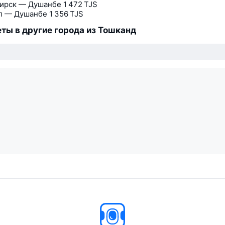
ирск — Душанбе
1 472 TJS
л — Душанбе
1 356 TJS
ты в другие города из Тошканд