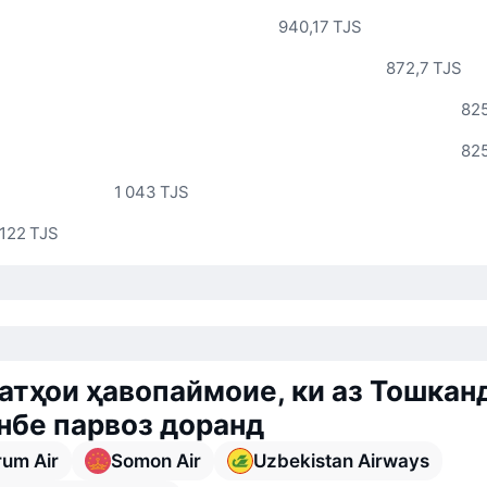
940,17 TJS
872,7 TJS
825
825
1 043 TJS
 122 TJS
тҳои ҳавопаймоие, ки аз Тошкан
бе парвоз доранд
rum Air
Somon Air
Uzbekistan Airways