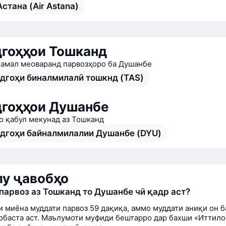
стана (Air Astana)
гоҳҳои Тошканд
а амал меоваранд парвозҳоро ба Душанбе
дгоҳи биналмилалӣ тошкнд (TAS)
гоҳҳои Душанбе
о қабул мекунад аз Тошканд
дгоҳи байналмилалии Душанбе (DYU)
у ҷавобҳо
парвоз аз Тошканд то Душанбе чӣ қадр аст?
и миёна муддати парвоз 59 дақиқа, аммо муддати аниқи он б
обаста аст. Маълумоти муфиди бештарро дар бахши «Иттило