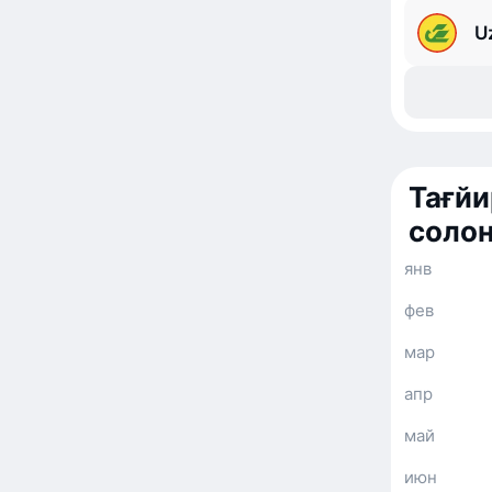
U
Тағйи
солон
янв
фев
мар
апр
май
июн