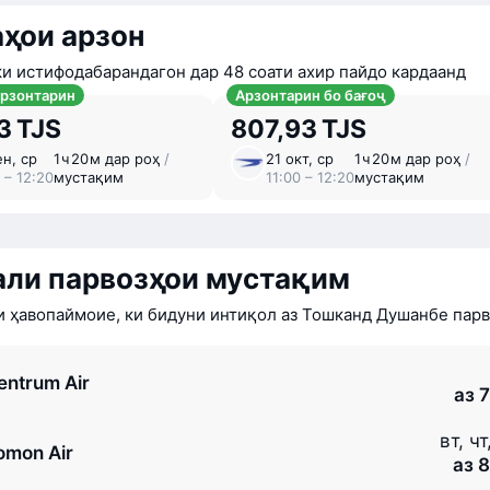
ҳои арзон
ки истифодабарандагон дар 48 соати ахир пайдо кардаанд
арзонтарин
Арзонтарин бо бағоҷ
3 TJS
807,93 TJS
ен, ср
1 ⁠ч 20 ⁠м дар роҳ
/
21 окт, ср
1 ⁠ч 20 ⁠м дар роҳ
/
 – 12:20
мустақим
11:00 – 12:20
мустақим
али парвозҳои мустақим
 ҳавопаймоие, ки бидуни интиқол аз Тошканд Душанбе парв
entrum Air
аз 
вт, чт
omon Air
аз 