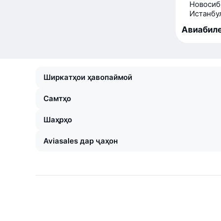
Новосиб
Истанбу
Авиабиле
Ширкатҳои ҳавопаймоӣ
Самтҳо
Шаҳрҳо
Aviasales дар ҷаҳон