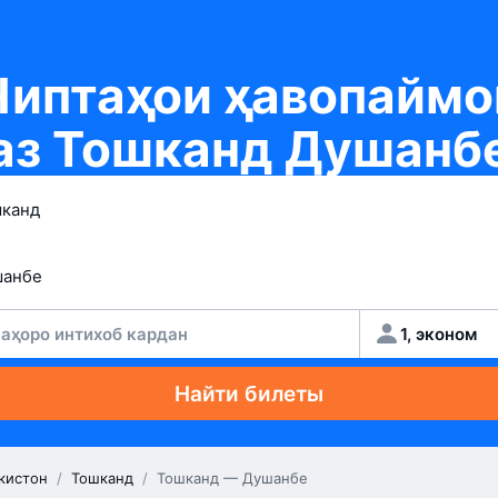
Чиптаҳои ҳавопаймо
аз Тошканд Душанб
аҳоро интихоб кардан
1, эконом
Найти билеты
кистон
/
Тошканд
/
Тошканд — Душанбе