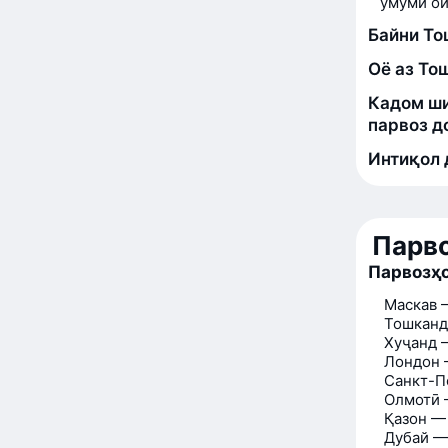
умумӣ ои
Байни То
Оё аз То
Кадом ши
парвоз д
Интиқол 
Парво
Парвозҳо
Маскав 
Тошканд
Хуҷанд 
Лондон 
Санкт-П
Олмотӣ 
Қазон —
Дубай —