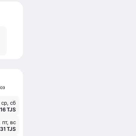
оз
ср, сб
716 TJS
, пт, вс
831 TJS