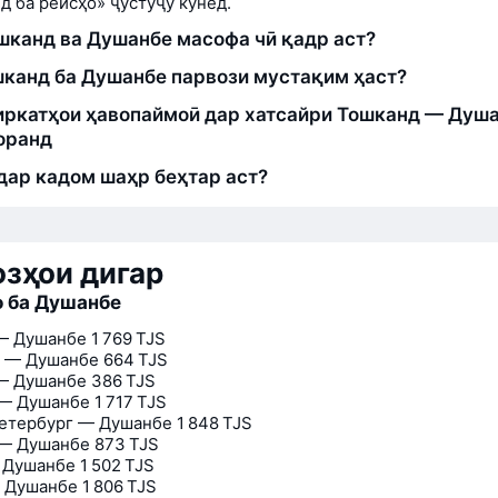
д ба рейсҳо» ҷустуҷӯ кунед.
шканд ва Душанбе масофа чӣ қадр аст?
шканд ба Душанбе парвози мустақим ҳаст?
ркатҳои ҳавопаймоӣ дар хатсайри Тошканд — Душ
оранд
дар кадом шаҳр беҳтар аст?
зҳои дигар
 ба Душанбе
— Душанбе
1 769 TJS
 — Душанбе
664 TJS
— Душанбе
386 TJS
— Душанбе
1 717 TJS
етербург — Душанбе
1 848 TJS
— Душанбе
873 TJS
 Душанбе
1 502 TJS
 Душанбе
1 806 TJS