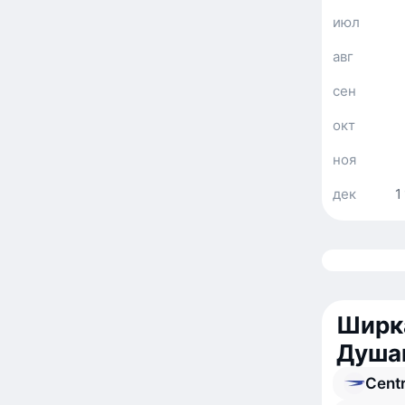
июл
авг
сен
окт
ноя
дек
1
Ширка
Душан
Cent