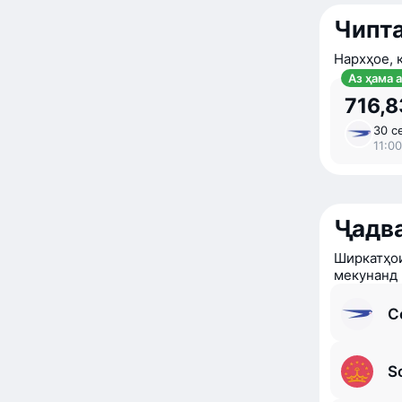
Чипта
Нархҳое, 
Аз ҳама 
716,8
30 с
11:00
Ҷадв
Ширкатҳои
мекунанд
C
S