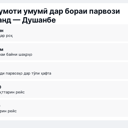
моти умумӣ дар бораи парвози
анд — Душанбе
ин
дар роҳ
км
офаи байни шаҳрҳо
оди парвозҳо дар тӯли ҳафта
0
ақттарин рейс
0
арин рейс