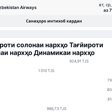
вт, ср,
zbekistan Airways
аз 
Санаҳоро интихоб кардан
роти солонаи нархҳо
Тағйироти
аи нархҳо
Динамикаи нархҳо
924,91 TJS
1 010 TJS
79
80
81
986,73 TJS