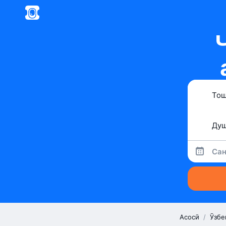
Сан
Асосӣ
/
Ӯзбе