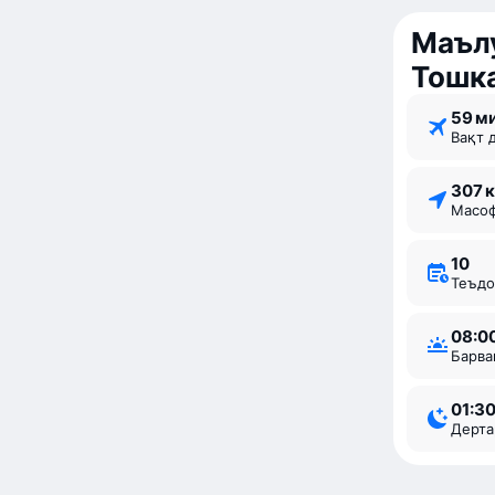
Маълу
Тошк
59 м
Вақт 
307 
Мас
10
Теъд
08:0
Барв
01:3
Дерт