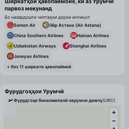
Ширкатҳои ҳавопаймоие, ки аз Урумчӣ
парвоз мекунанд
Бо назардошти чиптаҳои дорои интиқол
Somon Air
Эйр Астана (Air Astana)
China Southern Airlines
Hainan Airlines
Uzbekistan Airways
Shanghai Airlines
Juneyao Airlines
+ боз 11 ширкати ҳавопаймоӣ
Фурудгоҳҳои Урумчӣ
Фурудгоҳи биналмилалӣ оврумчи дювпу
(URC)