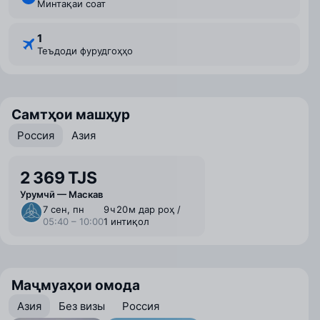
Минтақаи соат
1
Теъдоди фурудгоҳҳо
Самтҳои машҳур
Россия
Азия
2 369 TJS
Урумчӣ — Маскав
7 сен, пн
9 ⁠ч 20 ⁠м дар роҳ /
05:40 – 10:00
1 интиқол
Маҷмуаҳои омода
Азия
Без визы
Россия