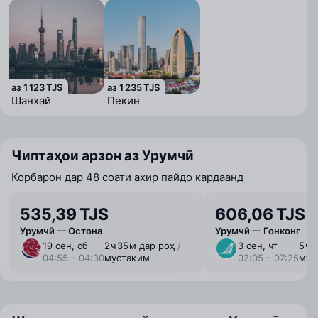
аз 1 123 TJS
аз 1 235 TJS
Шанхай
Пекин
Чиптаҳои арзон аз Урумчӣ
Корбарон дар 48 соати ахир пайдо кардаанд
535,39 TJS
606,06 TJS
Урумчӣ — Остона
Урумчӣ — Гонконг
19 сен, сб
2 ⁠ч 35 ⁠м дар роҳ
/
3 сен, чт
5 ⁠ч
04:55 – 04:30
мустақим
02:05 – 07:25
мус