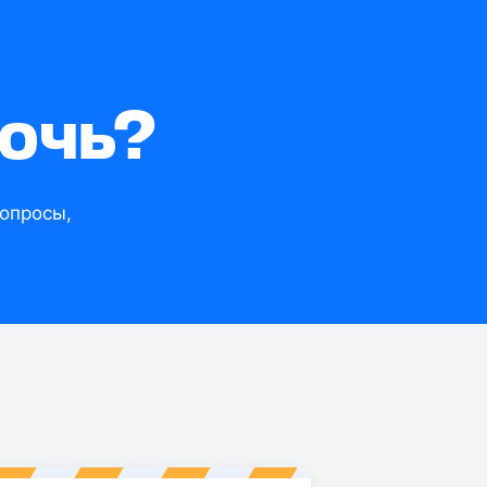
очь?
опросы,