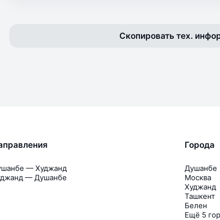
Скопировать тех. инф
аправления
Города
ушанбе — Худжанд
Душанбе
уджанд — Душанбе
Москва
Худжанд
Ташкент
Белен
Ещё 5 го