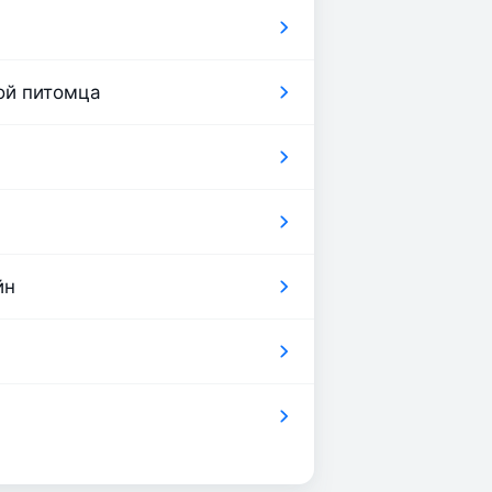
бой питомца
йн