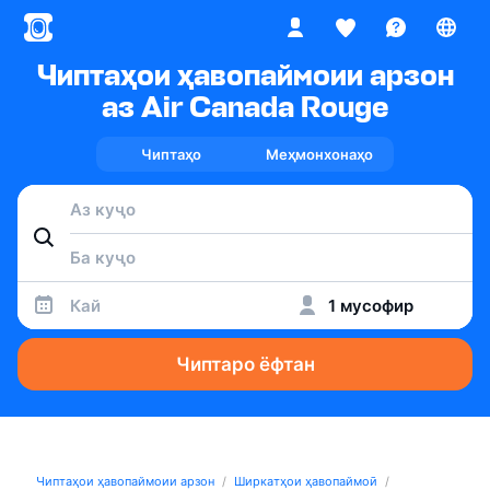
Чиптаҳои ҳавопаймоии арзон
аз Air Canada Rouge
Чиптаҳо
Меҳмонхонаҳо
Кай
1 мусофир
Чиптаро ёфтан
Чиптаҳои ҳавопаймоии арзон
Ширкатҳои ҳавопаймоӣ