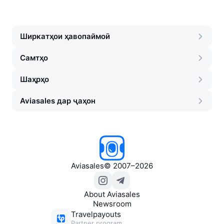
Ширкатҳои ҳавопаймоӣ
Самтҳо
Шаҳрҳо
Aviasales дар ҷаҳон
Aviasales
©
2007–2026
About Aviasales
Newsroom
Travelpayouts
Partner program