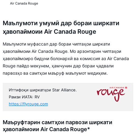
Air Canada Rouge
Маълумоти умумӣ дар бораи ширкати
ҳавопаймоии Air Canada Rouge
Маълумоти муфассал дар бораи чиптаҳои ширкати
ҳавопаймоии Air Canada Rouge. Мо арзонтарин чиптаҳои
ҳавопаймоиро бидуни болонархӣ ва комиссия аз Air Canada
Rouge пайдо мекунем, ҳамчунин дар бораи ҷадвали
парвозҳо ва самтҳои маъруф маълумот медиҳем.
Иттифоқи ширкатҳои Star Alliance.
Рамзи ИАТА: RV
https://flyrouge.com
Маъруфтарин самтҳои парвози ширкати
ҳавопаймоии Air Canada Rouge*