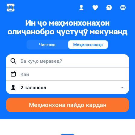
Ин ҷо меҳмонхонаҳои
олиҷанобро ҷустуҷӯ мекунанд
Чиптаҳо
Меҳмонхонаҳо
Кай
2 калонсол
Меҳмонхона пайдо кардан