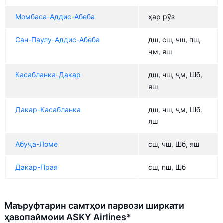
Момбаса-Аддис-Абеба
ҳар рӯз
Сан-Паулу-Аддис-Абеба
дш, сш, чш, пш,
ҷм, яш
Касабланка-Дакар
дш, чш, ҷм, Шб,
яш
Дакар-Касабланка
дш, чш, ҷм, Шб,
яш
Абуҷа-Ломе
сш, чш, Шб, яш
Дакар-Прая
сш, пш, Шб
Маъруфтарин самтҳои парвози ширкати
ҳавопаймоии ASKY Airlines*