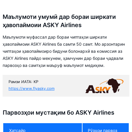
Маълумоти умумӣ дар бораи ширкати
ҳавопаймоии ASKY Airlines
Маълумоти муфассал дар бораи чиптаҳои ширкати
ҳавопаймоии ASKY Airlines ба самти 50 самт. Мо арзонтарин
чиптаҳои ҳавопаймоиро бидуни болонархӣ ва комиссия аз
ASKY Airlines пайдо мекунем, ҳамчунин дар бораи ҷадвали
парвозҳо ва самтҳои маъруф маълумот медиҳем.
Рамзи ИАТА: KP
https://www.flyasky.com
Парвозҳои мустақим бо ASKY Airlines
Хатсайр
Рӯзҳои парвоз