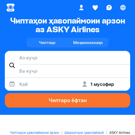
Чиптаҳои ҳавопаймоии арзон
аз ASKY Airlines
Чиптаҳо
Меҳмонхонаҳо
Кай
1 мусофир
Чиптаро ёфтан
Чиптаҳои ҳавопаймоии арзон
Ширкатҳои ҳавопаймоӣ
ASKY Airlines