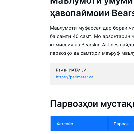
Маълумоти умумӣ 
ҳавопаймоии Bearsk
Маълумоти муфассал дар бораи чип
ба самти 40 самт. Мо арзонтарин
комиссия аз Bearskin Airlines пай
парвозҳо ва самтҳои маъруф маъл
Рамзи ИАТА: JV
https://perimeter.ca
Парвозҳои мустақи
Хатсайр
Парвоз