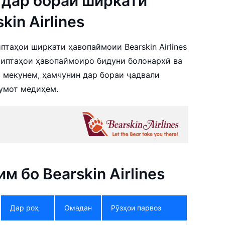
дар бораи ширкати
in Airlines
таҳои ширкати ҳавопаймоии Bearskin Airlines
 чиптаҳои ҳавопаймоиро бидуни болонархӣ ва
до мекунем, ҳамчунин дар бораи ҷадвали
умот медиҳем.
м бо Bearskin Airlines
Дар роҳ
Омадан
Рӯзҳои парвоз