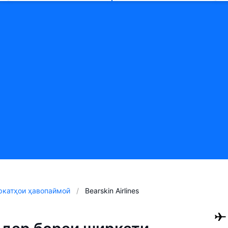
катҳои ҳавопаймоӣ
Bearskin Airlines