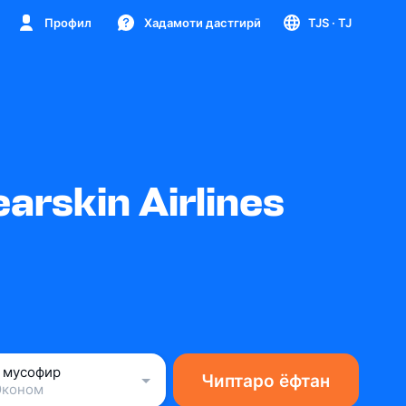
Профил
Хадамоти дастгирӣ
TJS
· TJ
rskin Airlines
1 мусофир
Чиптаро ёфтан
Эконом