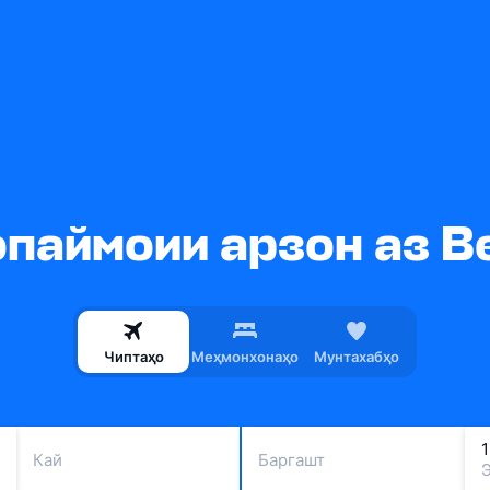
паймоии арзон аз Bea
Чиптаҳо
Меҳмонхонаҳо
Мунтахабҳо
Кай
Баргашт