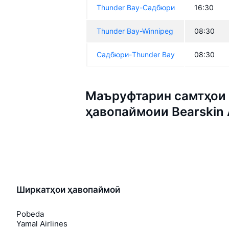
Thunder Bay-Садбюри
16:30
Thunder Bay-Winnipeg
08:30
Садбюри-Thunder Bay
08:30
Маъруфтарин самтҳои 
ҳавопаймоии Bearskin A
Ширкатҳои ҳавопаймоӣ
Pobeda
Yamal Airlines