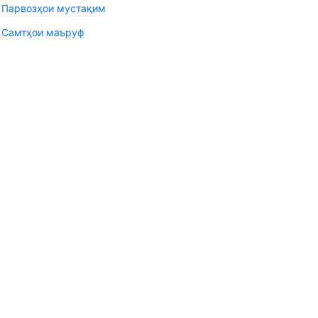
Парвозҳои мустақим
Самтҳои маъруф