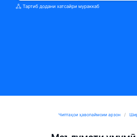
Тартиб додани хатсайри мураккаб
Чиптаҳои ҳавопаймоии арзон
Шир