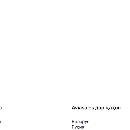
о
Aviasales дар ҷаҳон
е
Беларус
Русия