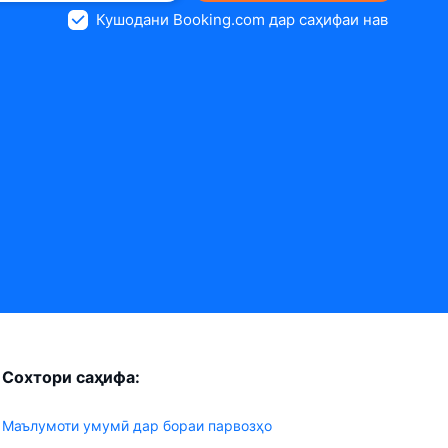
Кушодани Booking.com дар саҳифаи нав
Сохтори саҳифа:
Маълумоти умумӣ дар бораи парвозҳо