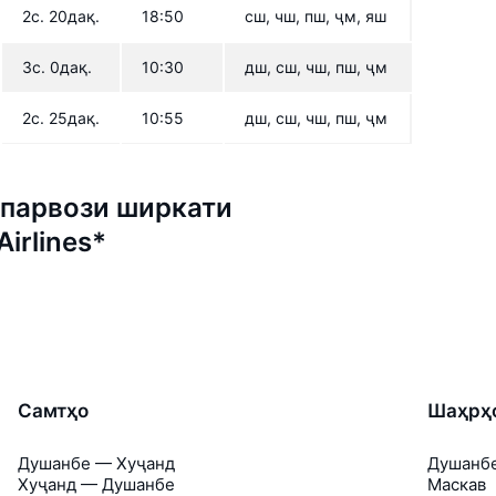
2с. 20дақ.
18:50
сш, чш, пш, ҷм, яш
3с. 0дақ.
10:30
дш, сш, чш, пш, ҷм
2с. 25дақ.
10:55
дш, сш, чш, пш, ҷм
парвози ширкати
irlines*
Самтҳо
Шаҳрҳ
Душанбе — Хуҷанд
Душанб
Хуҷанд — Душанбе
Маскав