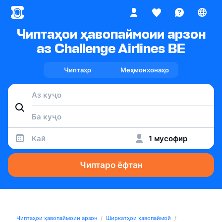
Чиптаҳои ҳавопаймоии арзон
аз Challenge Airlines BE
Чиптаҳо
Меҳмонхонаҳо
Кай
1 мусофир
Чиптаро ёфтан
Чиптаҳои ҳавопаймоии арзон
Ширкатҳои ҳавопаймоӣ