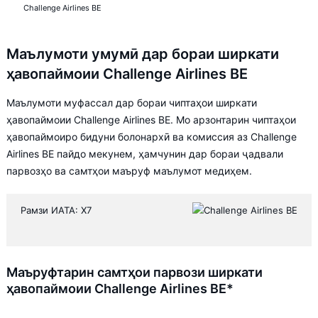
Challenge Airlines BE
Маълумоти умумӣ дар бораи ширкати
ҳавопаймоии Challenge Airlines BE
Маълумоти муфассал дар бораи чиптаҳои ширкати
ҳавопаймоии Challenge Airlines BE. Мо арзонтарин чиптаҳои
ҳавопаймоиро бидуни болонархӣ ва комиссия аз Challenge
Airlines BE пайдо мекунем, ҳамчунин дар бораи ҷадвали
парвозҳо ва самтҳои маъруф маълумот медиҳем.
Рамзи ИАТА: X7
Маъруфтарин самтҳои парвози ширкати
ҳавопаймоии Challenge Airlines BE*