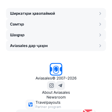
Ширкатҳои ҳавопаймоӣ
Самтҳо
Шаҳрҳо
Aviasales дар ҷаҳон
Aviasales
©
2007–2026
About Aviasales
Newsroom
Travelpayouts
Partner program