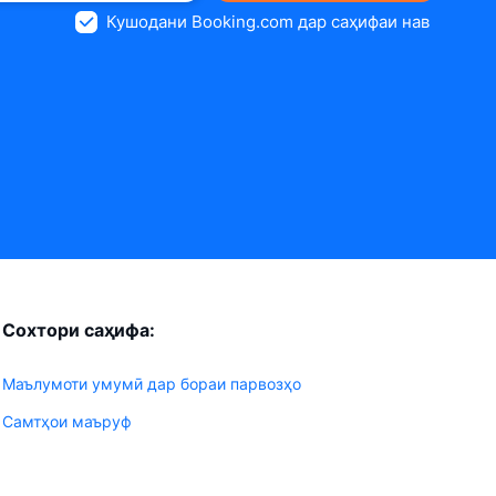
Кушодани Booking.com дар саҳифаи нав
Сохтори саҳифа:
Маълумоти умумӣ дар бораи парвозҳо
Самтҳои маъруф