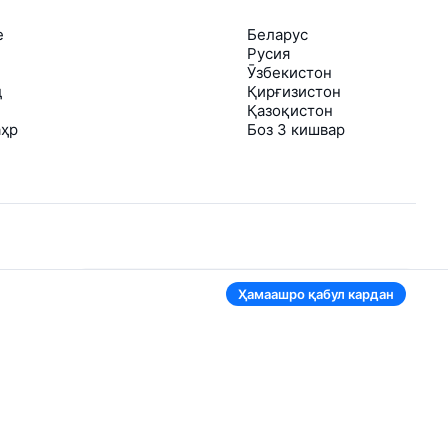
е
Беларус
Русия
Ӯзбекистон
д
Қирғизистон
Қазоқистон
аҳр
Боз 3 кишвар
Дар барномаи мобилӣ ҳам қулай
Ҳамаашро қабул кардан
аст
Агар нархи чипта арзонтар шавад, фавран
шуморо огоҳ мекунем
Муросила бо чиптаҳои муфид