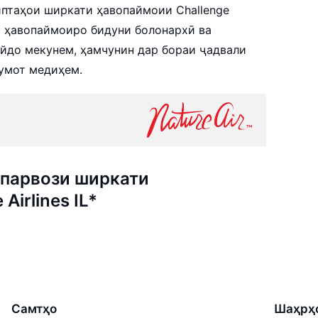
птаҳои ширкати ҳавопаймоии Challenge
ҳои ҳавопаймоиро бидуни болонархӣ ва
 пайдо мекунем, ҳамчунин дар бораи ҷадвали
умот медиҳем.
парвози ширкати
Airlines IL*
Самтҳо
Шаҳрҳ