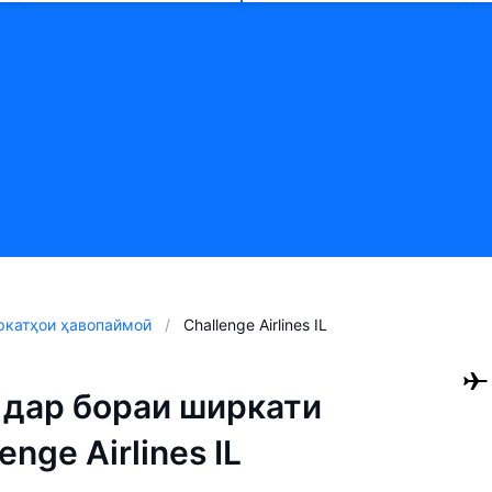
катҳои ҳавопаймоӣ
Challenge Airlines IL
дар бораи ширкати
nge Airlines IL