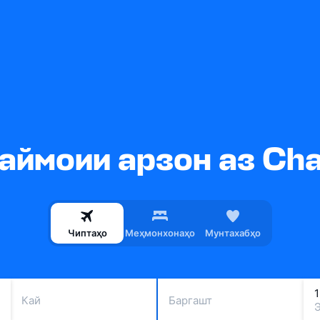
ймоии арзон аз Chall
Чиптаҳо
Меҳмонхонаҳо
Мунтахабҳо
Кай
Баргашт