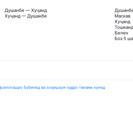
Душанбе — Хуҷанд
Душанб
Хуҷанд — Душанбе
Маскав
Хуҷанд
Тошкан
Белен
Боз 5 ш
Travelpayouts
фсилоташро бубинед ва хоҳишҳои худро танзим кунед
Partner program