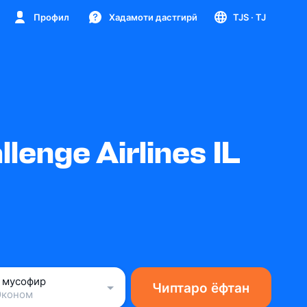
Профил
Хадамоти дастгирӣ
TJS
· TJ
enge Airlines IL
1 мусофир
Чиптаро ёфтан
Эконом