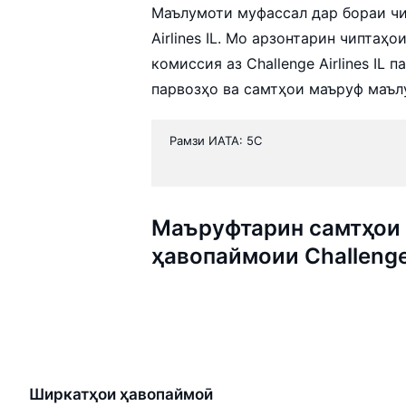
Маълумоти муфассал дар бораи чи
Airlines IL. Мо арзонтарин чипта
комиссия аз Challenge Airlines IL
парвозҳо ва самтҳои маъруф маъл
Рамзи ИАТА: 5C
Маъруфтарин самтҳои 
ҳавопаймоии Challenge 
Ширкатҳои ҳавопаймоӣ