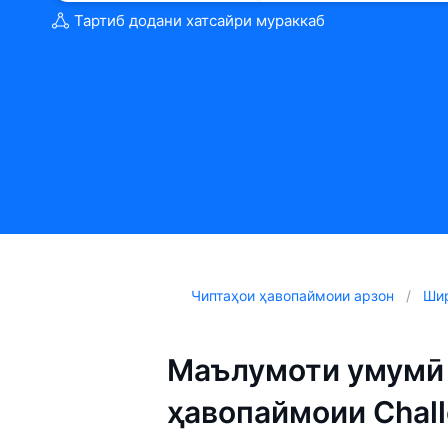
Тартиб додани хатсайри мураккаб
Чиптаҳои ҳавопаймоии арзон
Шир
Маълумоти умумӣ 
ҳавопаймоии Challe