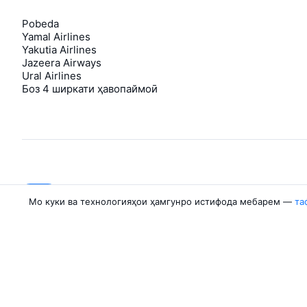
Pobeda
Yamal Airlines
Yakutia Airlines
Jazeera Airways
Ural Airlines
Боз 4 ширкати ҳавопаймоӣ
About Aviasales
Aviasales
Мо куки ва технологияҳои ҳамгунро истифода мебарем —
та
Newsroom
©
2007–2026