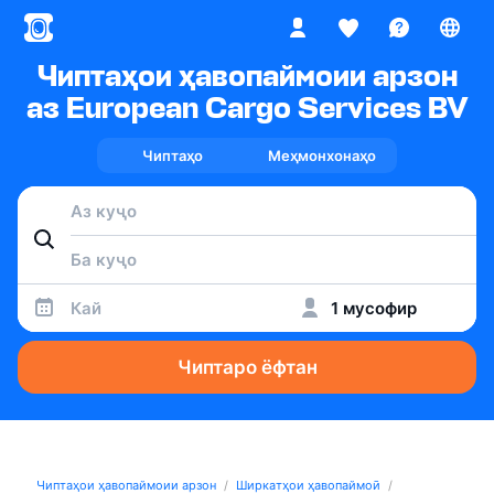
Чиптаҳои ҳавопаймоии арзон
аз European Cargo Services BV
Чиптаҳо
Меҳмонхонаҳо
Кай
1 мусофир
Чиптаро ёфтан
Чиптаҳои ҳавопаймоии арзон
Ширкатҳои ҳавопаймоӣ