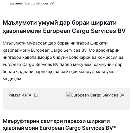
European Cargo Services BV
Маълумоти умумӣ дар бораи ширкати
ҳавопаймоии European Cargo Services BV
Маълумоти муфассал дар бораи чиптаҳои ширкати
ҳавопаймоии European Cargo Services BV. Мо арзонтарин
чиптаҳои ҳавопаймоиро бидуни болонархӣ ва комиссия аз
European Cargo Services BV пайдо мекунем, ҳамчунин дар
бораи ҷадвали парвозҳо ва самтҳои маъруф маълумот
медиҳем.
Рамзи ИАТА: EJ
Маъруфтарин самтҳои парвози ширкати
ҳавопаймоии European Cargo Services BV*