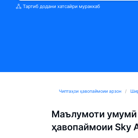
Тартиб додани хатсайри мураккаб
Чиптаҳои ҳавопаймоии арзон
Шир
Маълумоти умумӣ 
ҳавопаймоии Sky Ai