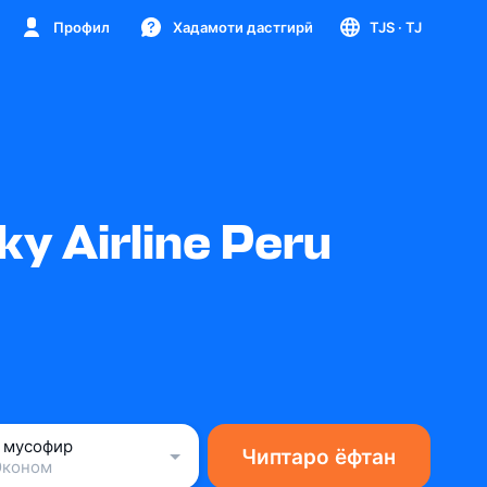
Профил
Хадамоти дастгирӣ
TJS
· TJ
y Airline Peru
1 мусофир
Чиптаро ёфтан
Эконом