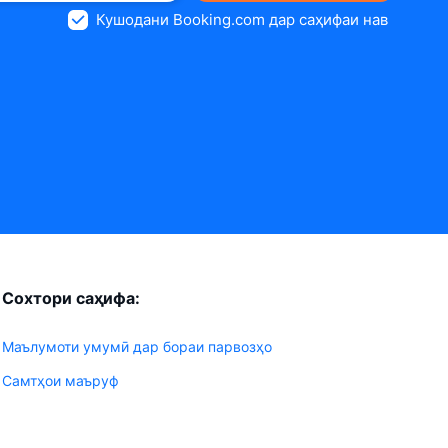
Кушодани Booking.com дар саҳифаи нав
Сохтори саҳифа:
Маълумоти умумӣ дар бораи парвозҳо
Самтҳои маъруф