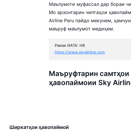
Маълумоти муфассал дар бораи чип
Мо арзонтарин чиптаҳои ҳавопайм
Airline Peru пайдо мекунем, ҳамч
маъруф маълумот медиҳем.
Рамзи ИАТА: H8
https://www.skyairline.com
Маъруфтарин самтҳои 
ҳавопаймоии Sky Airlin
Ширкатҳои ҳавопаймоӣ