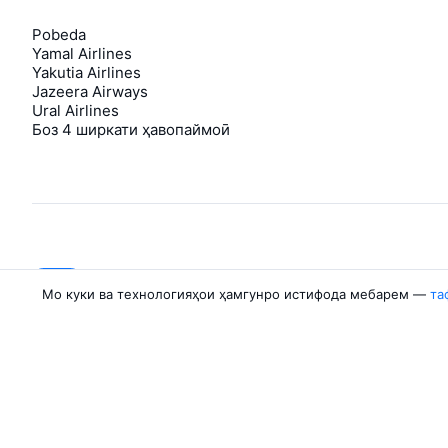
Pobeda
Yamal Airlines
Yakutia Airlines
Jazeera Airways
Ural Airlines
Боз 4 ширкати ҳавопаймоӣ
About Aviasales
Aviasales
Мо куки ва технологияҳои ҳамгунро истифода мебарем —
та
Newsroom
©
2007–2026