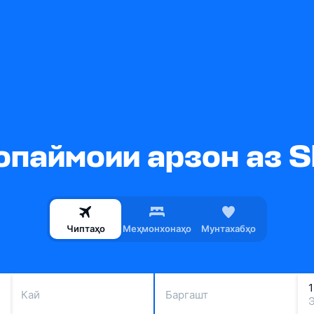
паймоии арзон аз Sk
Чиптаҳо
Меҳмонхонаҳо
Мунтахабҳо
Кай
Баргашт