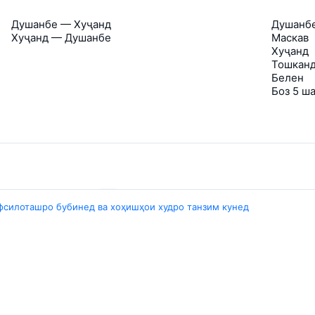
Душанбе — Хуҷанд
Душанб
Хуҷанд — Душанбе
Маскав
Хуҷанд
Тошкан
Белен
Боз 5 ш
Travelpayouts
фсилоташро бубинед ва хоҳишҳои худро танзим кунед
Partner program