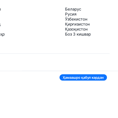
е
Беларус
Русия
Ӯзбекистон
д
Қирғизистон
Қазоқистон
аҳр
Боз 3 кишвар
Дар барномаи мобилӣ ҳам қулай
Ҳамаашро қабул кардан
аст
Агар нархи чипта арзонтар шавад, фавран
шуморо огоҳ мекунем
Муросила бо чиптаҳои муфид