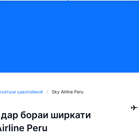
катҳои ҳавопаймоӣ
Sky Airline Peru
дар бораи ширкати
rline Peru