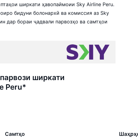
таҳои ширкати ҳавопаймоии Sky Airline Peru.
оиро бидуни болонархӣ ва комиссия аз Sky
унин дар бораи ҷадвали парвозҳо ва самтҳои
парвози ширкати
e Peru*
Самтҳо
Шаҳрҳ