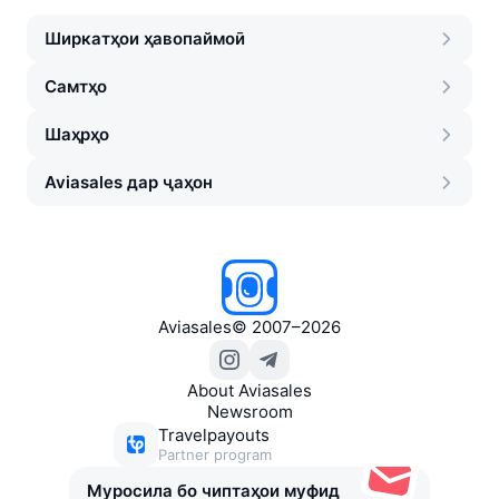
Ширкатҳои ҳавопаймоӣ
Самтҳо
Шаҳрҳо
Aviasales дар ҷаҳон
Aviasales
©
2007–2026
About Aviasales
Newsroom
Travelpayouts
Partner program
Муросила бо чиптаҳои муфид