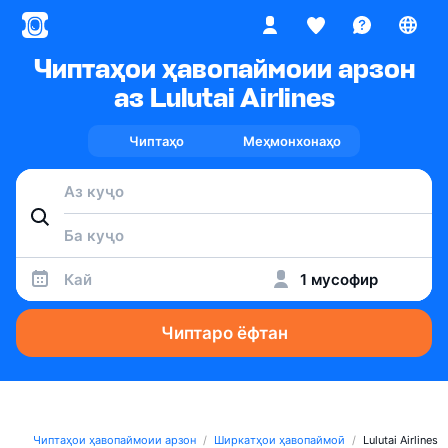
Чиптаҳои ҳавопаймоии арзон
аз Lulutai Airlines
Чиптаҳо
Меҳмонхонаҳо
Кай
1 мусофир
Чиптаро ёфтан
Чиптаҳои ҳавопаймоии арзон
Ширкатҳои ҳавопаймоӣ
Lulutai Airlines