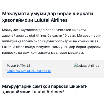
Маълумоти умумӣ дар бораи ширкати
ҳавопаймоии Lulutai Airlines
Маълумоти муфассал дар бораи чиптаҳои ширкати
ҳавопаймоии Lulutai Airlines ба самти 10 самт. Мо арзонтарин
чиптаҳои ҳавопаймоиро бидуни болонархӣ ва комиссия аз
Lulutai Airlines пайдо мекунем, ҳамчунин дар бораи ҷадвали
парвозҳо ва самтҳои маъруф маълумот медиҳем.
Рамзи ИАТА: L8
https://www.lulutai-airlines.to
Маъруфтарин самтҳои парвози ширкати
ҳавопаймоии Lulutai Airlines*