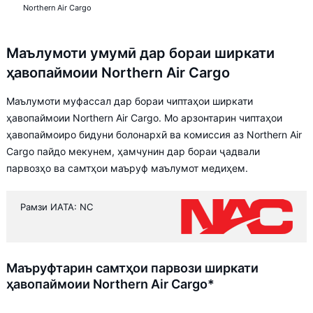
Northern Air Cargo
Маълумоти умумӣ дар бораи ширкати
ҳавопаймоии Northern Air Cargo
Маълумоти муфассал дар бораи чиптаҳои ширкати
ҳавопаймоии Northern Air Cargo. Мо арзонтарин чиптаҳои
ҳавопаймоиро бидуни болонархӣ ва комиссия аз Northern Air
Cargo пайдо мекунем, ҳамчунин дар бораи ҷадвали
парвозҳо ва самтҳои маъруф маълумот медиҳем.
Рамзи ИАТА: NC
Маъруфтарин самтҳои парвози ширкати
ҳавопаймоии Northern Air Cargo*