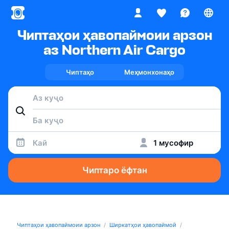
Чиптаҳои ҳавопаймоии арзон
аз Northern Air Cargo
Чиптаҳо
Меҳмонхонаҳо
Кай
1 мусофир
Чиптаро ёфтан
Чиптаҳои ҳавопаймоии арзон
Ширкатҳои ҳавопаймоӣ