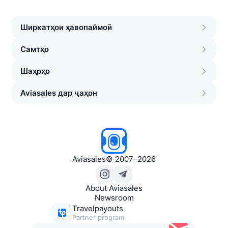
Ширкатҳои ҳавопаймоӣ
Самтҳо
Шаҳрҳо
Aviasales дар ҷаҳон
Aviasales
©
2007–2026
About Aviasales
Newsroom
Travelpayouts
Partner program