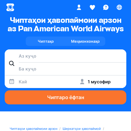
Чиптаҳои ҳавопаймоии арзон
аз Pan American World Airways
Чиптаҳо
Меҳмонхонаҳо
Кай
1 мусофир
Чиптаро ёфтан
Чиптаҳои ҳавопаймоии арзон
Ширкатҳои ҳавопаймоӣ