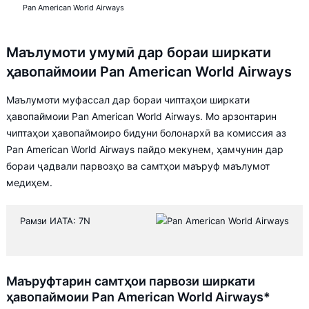
Pan American World Airways
Маълумоти умумӣ дар бораи ширкати
ҳавопаймоии Pan American World Airways
Маълумоти муфассал дар бораи чиптаҳои ширкати
ҳавопаймоии Pan American World Airways. Мо арзонтарин
чиптаҳои ҳавопаймоиро бидуни болонархӣ ва комиссия аз
Pan American World Airways пайдо мекунем, ҳамчунин дар
бораи ҷадвали парвозҳо ва самтҳои маъруф маълумот
медиҳем.
Рамзи ИАТА: 7N
Маъруфтарин самтҳои парвози ширкати
ҳавопаймоии Pan American World Airways*