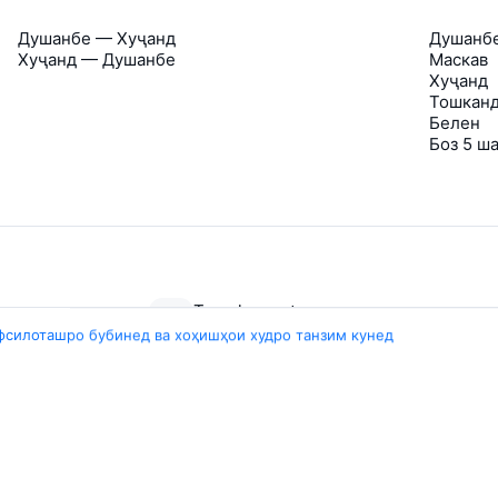
Душанбе — Хуҷанд
Душанб
Хуҷанд — Душанбе
Маскав
Хуҷанд
Тошкан
Белен
Боз 5 ш
Travelpayouts
фсилоташро бубинед ва хоҳишҳои худро танзим кунед
Partner program