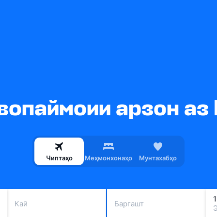
опаймоии арзон аз P
Чиптаҳо
Меҳмонхонаҳо
Мунтахабҳо
Кай
Баргашт