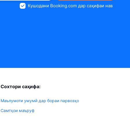
Кушодани Booking.com дар саҳифаи нав
Сохтори саҳифа:
Маълумоти умумӣ дар бораи парвозҳо
Самтҳои маъруф