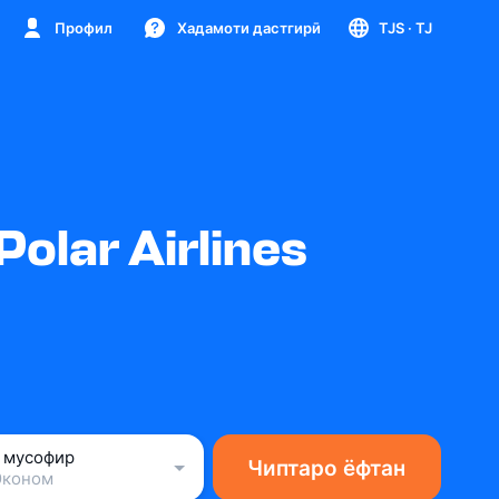
Профил
Хадамоти дастгирӣ
TJS
· TJ
olar Airlines
1 мусофир
Чиптаро ёфтан
Эконом