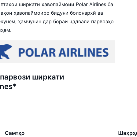
таҳои ширкати ҳавопаймоии Polar Airlines ба
птаҳои ҳавопаймоиро бидуни болонархӣ ва
мекунем, ҳамчунин дар бораи ҷадвали парвозҳо
иҳем.
парвози ширкати
ines*
Самтҳо
Шаҳрҳ