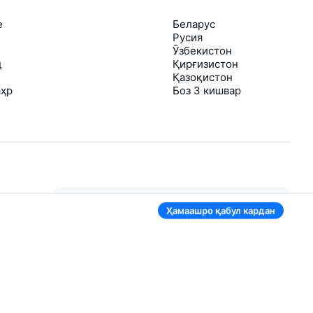
е
Беларус
Русия
Ӯзбекистон
д
Қирғизистон
Қазоқистон
аҳр
Боз 3 кишвар
Дар барномаи мобилӣ ҳам қулай
Ҳамаашро қабул кардан
аст
Агар нархи чипта арзонтар шавад, фавран
шуморо огоҳ мекунем
Муросила бо чиптаҳои муфид