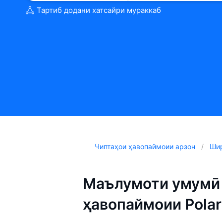
Тартиб додани хатсайри мураккаб
Чиптаҳои ҳавопаймоии арзон
Шир
Маълумоти умумӣ 
ҳавопаймоии Polar 