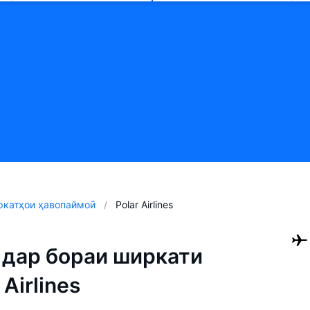
катҳои ҳавопаймоӣ
Polar Airlines
дар бораи ширкати
Airlines