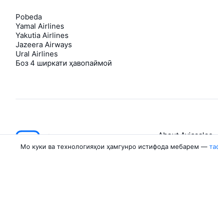
Pobeda
Yamal Airlines
Yakutia Airlines
Jazeera Airways
Ural Airlines
Боз 4 ширкати ҳавопаймоӣ
About Aviasales
Aviasales
Мо куки ва технологияҳои ҳамгунро истифода мебарем —
та
Newsroom
©
2007–2026