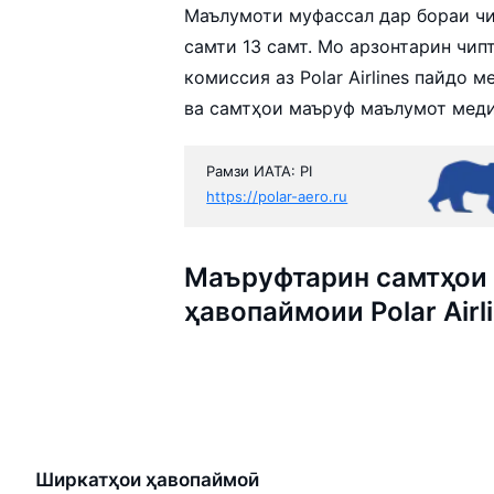
Маълумоти муфассал дар бораи чип
самти 13 самт. Мо арзонтарин чи
комиссия аз Polar Airlines пайдо 
ва самтҳои маъруф маълумот мед
Рамзи ИАТА: PI
https://polar-aero.ru
Маъруфтарин самтҳои 
ҳавопаймоии Polar Airl
Ширкатҳои ҳавопаймоӣ