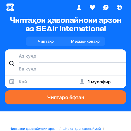
Чиптаҳои ҳавопаймоии арзон
аз SEAir International
Чиптаҳо
Меҳмонхонаҳо
Кай
1 мусофир
Чиптаро ёфтан
Чиптаҳои ҳавопаймоии арзон
Ширкатҳои ҳавопаймоӣ