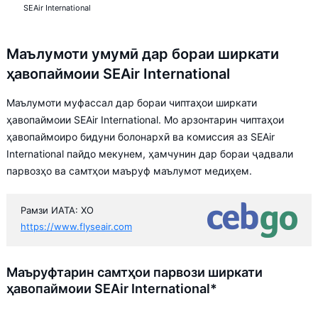
SEAir International
Маълумоти умумӣ дар бораи ширкати
ҳавопаймоии SEAir International
Маълумоти муфассал дар бораи чиптаҳои ширкати
ҳавопаймоии SEAir International. Мо арзонтарин чиптаҳои
ҳавопаймоиро бидуни болонархӣ ва комиссия аз SEAir
International пайдо мекунем, ҳамчунин дар бораи ҷадвали
парвозҳо ва самтҳои маъруф маълумот медиҳем.
Рамзи ИАТА: XO
https://www.flyseair.com
Маъруфтарин самтҳои парвози ширкати
ҳавопаймоии SEAir International*