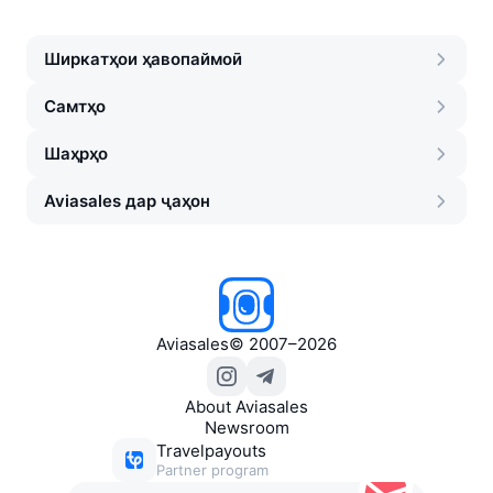
Ширкатҳои ҳавопаймоӣ
Самтҳо
Шаҳрҳо
Aviasales дар ҷаҳон
Aviasales
©
2007–2026
About Aviasales
Newsroom
Travelpayouts
Partner program