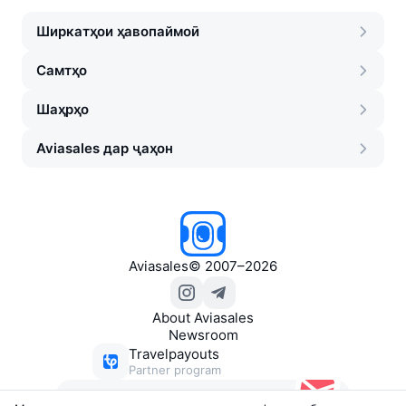
Ширкатҳои ҳавопаймоӣ
Самтҳо
Шаҳрҳо
Aviasales дар ҷаҳон
Aviasales
©
2007–2026
About Aviasales
Newsroom
Travelpayouts
Partner program
Муросила бо чиптаҳои муфид