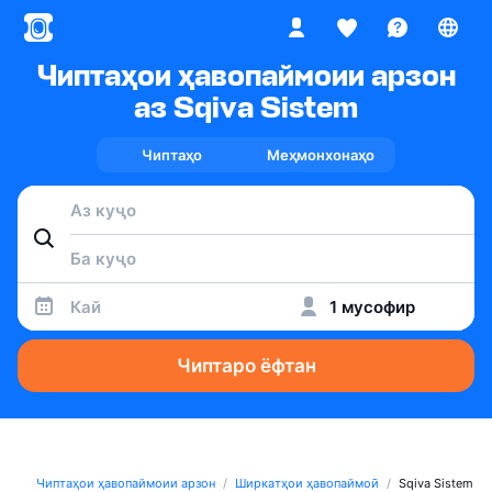
Чиптаҳои ҳавопаймоии арзон
аз Sqiva Sistem
Чиптаҳо
Меҳмонхонаҳо
Кай
1 мусофир
Чиптаро ёфтан
Чиптаҳои ҳавопаймоии арзон
Ширкатҳои ҳавопаймоӣ
Sqiva Sistem