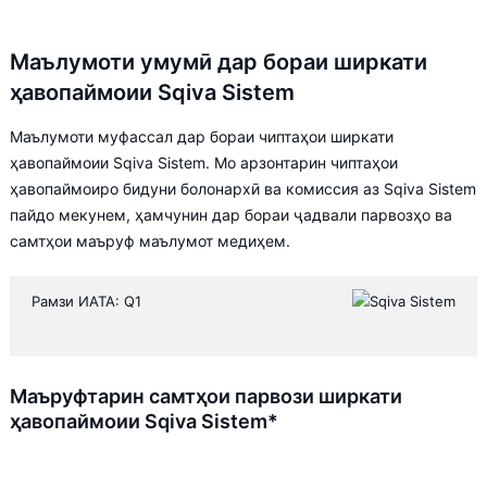
Маълумоти умумӣ дар бораи ширкати
ҳавопаймоии Sqiva Sistem
Маълумоти муфассал дар бораи чиптаҳои ширкати
ҳавопаймоии Sqiva Sistem. Мо арзонтарин чиптаҳои
ҳавопаймоиро бидуни болонархӣ ва комиссия аз Sqiva Sistem
пайдо мекунем, ҳамчунин дар бораи ҷадвали парвозҳо ва
самтҳои маъруф маълумот медиҳем.
Рамзи ИАТА: Q1
Маъруфтарин самтҳои парвози ширкати
ҳавопаймоии Sqiva Sistem*