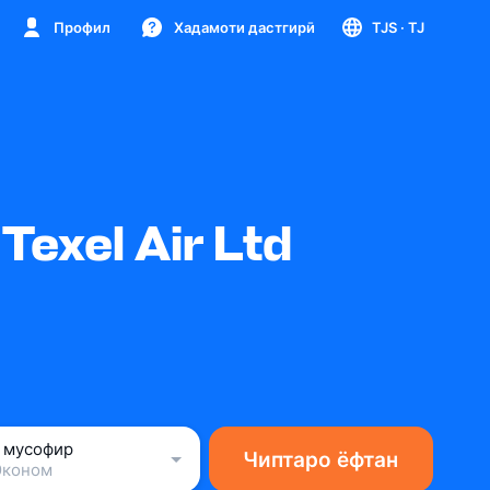
Профил
Хадамоти дастгирӣ
TJS
· TJ
exel Air Ltd
1 мусофир
Чиптаро ёфтан
Эконом