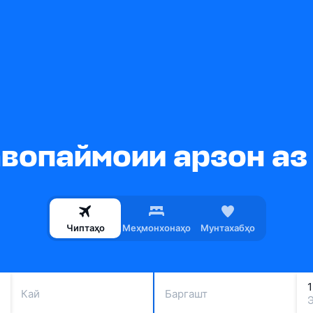
вопаймоии арзон аз T
Чиптаҳо
Меҳмонхонаҳо
Мунтахабҳо
Кай
Баргашт