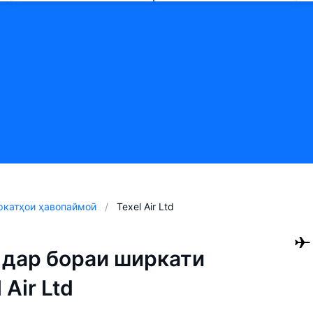
катҳои ҳавопаймоӣ
Texel Air Ltd
дар бораи ширкати
Air Ltd