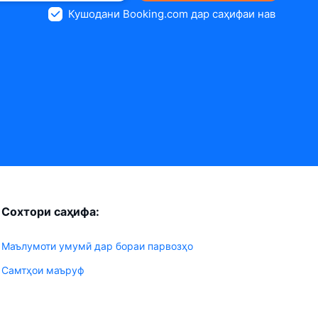
Кушодани Booking.com дар саҳифаи нав
Сохтори саҳифа:
Маълумоти умумӣ дар бораи парвозҳо
Самтҳои маъруф