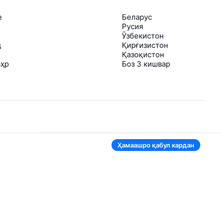
е
Беларус
Русия
Ӯзбекистон
д
Қирғизистон
Қазоқистон
аҳр
Боз 3 кишвар
Дар барномаи мобилӣ ҳам қулай
Ҳамаашро қабул кардан
аст
Агар нархи чипта арзонтар шавад, фавран
шуморо огоҳ мекунем
Муросила бо чиптаҳои муфид