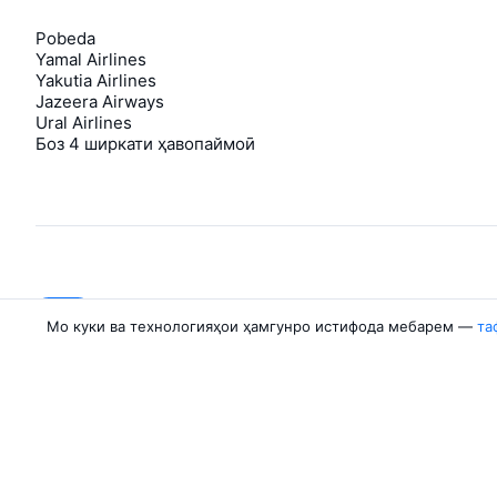
Pobeda
Yamal Airlines
Yakutia Airlines
Jazeera Airways
Ural Airlines
Боз 4 ширкати ҳавопаймоӣ
About Aviasales
Aviasales
Мо куки ва технологияҳои ҳамгунро истифода мебарем —
та
Newsroom
©
2007–2026