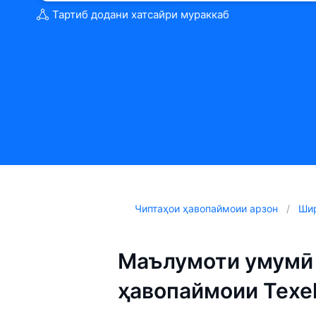
Тартиб додани хатсайри мураккаб
Чиптаҳои ҳавопаймоии арзон
Шир
Маълумоти умумӣ 
ҳавопаймоии Texel 