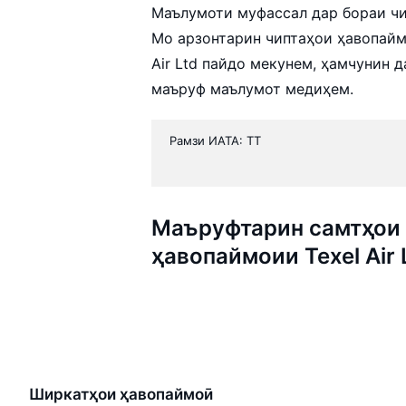
Маълумоти муфассал дар бораи чип
Мо арзонтарин чиптаҳои ҳавопайм
Air Ltd пайдо мекунем, ҳамчунин 
маъруф маълумот медиҳем.
Рамзи ИАТА: TT
Маъруфтарин самтҳои 
ҳавопаймоии Texel Air 
Ширкатҳои ҳавопаймоӣ