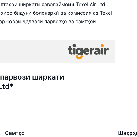
таҳои ширкати ҳавопаймоии Texel Air Ltd.
оиро бидуни болонархӣ ва комиссия аз Texel
дар бораи ҷадвали парвозҳо ва самтҳои
парвози ширкати
Ltd*
Самтҳо
Шаҳрҳ