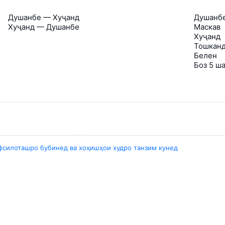
Душанбе — Хуҷанд
Душанб
Хуҷанд — Душанбе
Маскав
Хуҷанд
Тошкан
Белен
Боз 5 ш
Travelpayouts
фсилоташро бубинед ва хоҳишҳои худро танзим кунед
Partner program