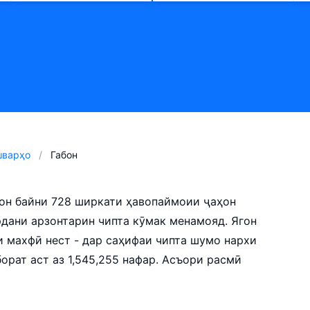
шварҳо
Габон
Габон байни 728 ширкати ҳавопаймоии ҷаҳон
рдани арзонтарин чипта кӯмак менамояд. Ягон
и махфӣ нест - дар саҳифаи чипта шумо нархи
орат аст аз 1,545,255 нафар. Асъори расмӣ