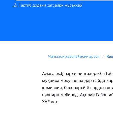
Тартиб додани хатсайри мураккаб
Чиптаҳои ҳавопаймоии арзон
Ки
Aviasales.tj нархи чиптаҳоро ба 
муқоиса мекунад ва дар пайдо ка
комиссия, болонархӣ ё пардохтҳо
ниҳоиро мебинед. Аҳолии Габон иб
XAF аст.