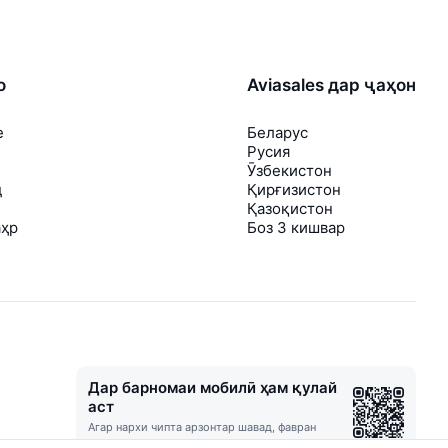
о
Aviasales дар ҷаҳон
е
Беларус
Русия
Ӯзбекистон
д
Қирғизистон
Қазоқистон
аҳр
Боз 3 кишвар
Дар барномаи мобилӣ ҳам қулай
аст
Агар нархи чипта арзонтар шавад, фавран
шуморо огоҳ мекунем