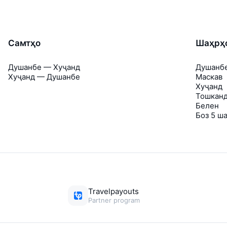
Самтҳо
Шаҳрҳ
Душанбе — Хуҷанд
Душанб
Хуҷанд — Душанбе
Маскав
Хуҷанд
Тошкан
Белен
Боз 5 ш
Travelpayouts
Partner program