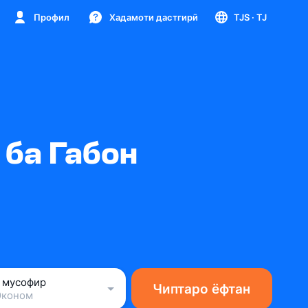
Профил
Хадамоти дастгирӣ
TJS
· TJ
 ба Габон
1 мусофир
Чиптаро ёфтан
Эконом