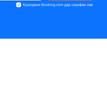
Кушодани Booking.com дар саҳифаи нав