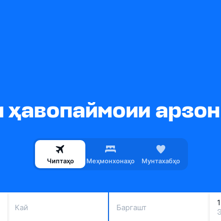
 ҳавопаймоии арзон
Чиптаҳо
Меҳмонхонаҳо
Мунтахабҳо
Кай
Баргашт