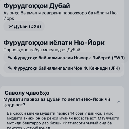
Фурудгоҳҳои Дубай
Аз онҳо ба амал меоваранд парвозҳоро ба иёлати Ню-
Йорк
Дубай (DXB)
Фурудгоҳҳои иёлати Ню-Йорк
Парвозҳоро қабул мекунад аз Дубай
Фурудгоҳи байналмилалии Ньюарк Либертӣ (EWR)
Фурудгоҳи байналмилалии Ҷон Ф. Кеннеди (JFK)
Саволу ҷавобҳо
Муддати парвоз аз Дубай то иёлати Ню-Йорк чӣ
қадр аст?
Ба ҳисоби миёна муддати парвоз 14 соат 7 дақиқа, аммо
муддати аниқи он ба рейси муайян вобаста аст. Маълумоти
муфиди бештарро дар бахши «Иттилооти умумӣ оид ба
рейсҳо» ҷустуҷӯ кунед.