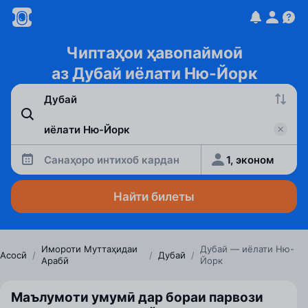
Чиптаҳои ҳавопаймоӣ
аз Дубай иёлати Ню-Йорк
Санаҳоро интихоб кардан
1, эконом
Найти билеты
Имороти Муттаҳидаи
Дубай — иёлати Ню-
Асосӣ
/
/
Дубай
/
Арабӣ
Йорк
Маълумоти умумӣ дар бораи парвози