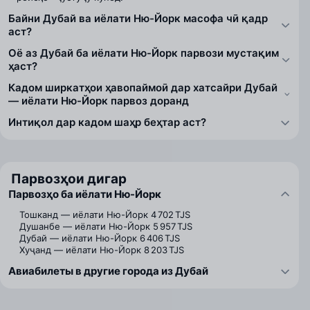
Байни Дубай ва иёлати Ню-Йорк масофа чӣ қадр
аст?
Оё аз Дубай ба иёлати Ню-Йорк парвози мустақим
ҳаст?
Кадом ширкатҳои ҳавопаймоӣ дар хатсайри Дубай
— иёлати Ню-Йорк парвоз доранд
Интиқол дар кадом шаҳр беҳтар аст?
Парвозҳои дигар
Парвозҳо ба иёлати Ню-Йорк
Тошканд — иёлати Ню-Йорк
4 702 TJS
Душанбе — иёлати Ню-Йорк
5 957 TJS
Дубай — иёлати Ню-Йорк
6 406 TJS
Хуҷанд — иёлати Ню-Йорк
8 203 TJS
Авиабилеты в другие города из Дубай