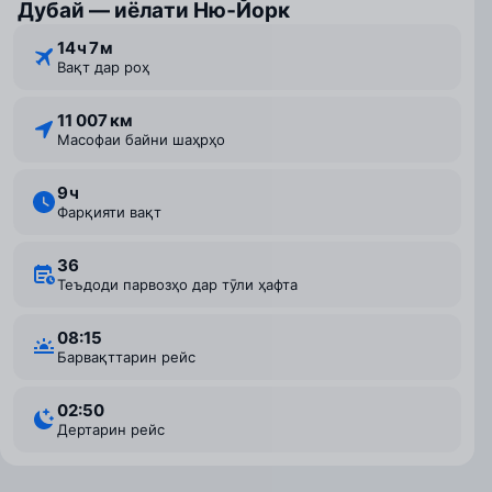
Дубай — иёлати Ню‑Йорк
14 ⁠ч 7 ⁠м
Вақт дар роҳ
11 007 км
Масофаи байни шаҳрҳо
9 ⁠ч
Фарқияти вақт
36
Теъдоди парвозҳо дар тӯли ҳафта
08:15
Барвақттарин рейс
02:50
Дертарин рейс