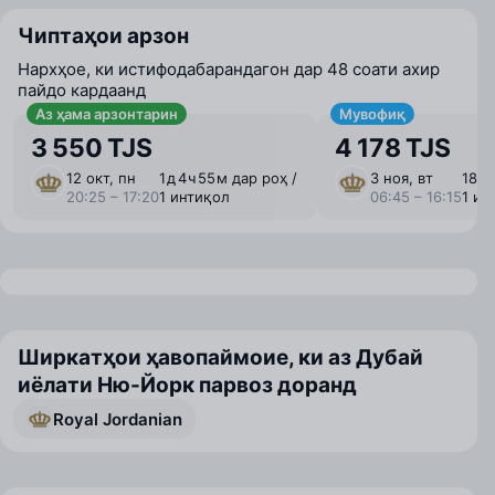
Чиптаҳои арзон
Нархҳое, ки истифодабарандагон дар 48 соати ахир
пайдо кардаанд
Аз ҳама арзонтарин
Мувофиқ
3 550 TJS
4 178 TJS
12 окт, пн
1 ⁠д 4 ⁠ч 55 ⁠м дар роҳ /
3 ноя, вт
18 ⁠ч
20:25 – 17:20
1 интиқол
06:45 – 16:15
1 ин
Ширкатҳои ҳавопаймоие, ки аз Дубай
иёлати Ню-Йорк парвоз доранд
Royal Jordanian