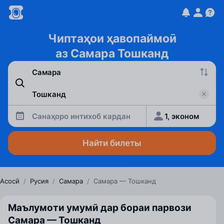
Чиптаҳои ҳавопаймоӣ
аз Самара Тошканд
Санаҳоро интихоб кардан
1, эконом
Найти билеты
Асосӣ
/
Русия
/
Самара
/
Самара — Тошканд
Маълумоти умумӣ дар бораи парвози
Самара — Тошканд