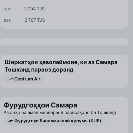
ноя
2 794 TJS
дек
2 787 TJS
Ширкатҳои ҳавопаймоие, ки аз Самара
Тошканд парвоз доранд
Centrum Air
Фурудгоҳҳои Самара
Аз онҳо ба амал меоваранд парвозҳоро ба Тошканд
Фурудгоҳи биналмилалӣ курумч (KUF)