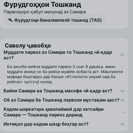
Фурудгоҳҳои Тошканд
Парвозҳоро қабул мекунад аз Самара
Фурудгоҳи биналмилалӣ тошкнд (TAS)
Саволу ҷавобҳо
Муддати парвоз аз Самара то Тошканд чӣ қадр
аст?
Ба ҳисоби миёна муддати парвоз 3 соат 8 дақиқа, аммо
муддати аниқи он ба рейси муайян вобаста аст. Маълумоти
муфиди бештарро дар бахши «Иттилооти умумӣ оид ба
рейсҳо» ҷустуҷӯ кунед.
Байни Самара ва Тошканд масофа чӣ қадр аст?
Оё аз Самара ба Тошканд парвози мустақим ҳаст?
Кадом ширкатҳои ҳавопаймоӣ дар хатсайри
Самара — Тошканд парвоз доранд
Интиқол дар кадом шаҳр беҳтар аст?