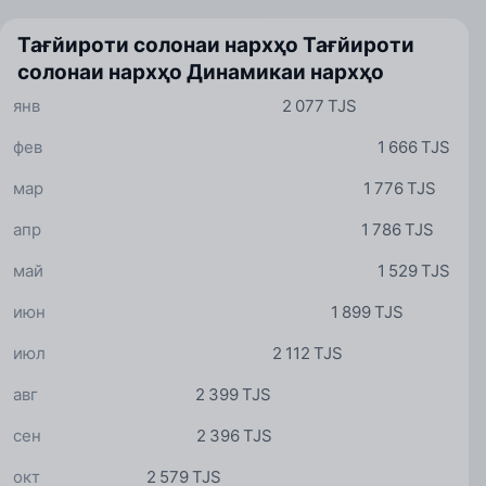
Тағйироти солонаи нархҳо
Тағйироти
солонаи нархҳо
Динамикаи нархҳо
янв
2 077 TJS
фев
1 666 TJS
мар
1 776 TJS
апр
1 786 TJS
май
1 529 TJS
июн
1 899 TJS
июл
2 112 TJS
авг
2 399 TJS
сен
2 396 TJS
окт
2 579 TJS