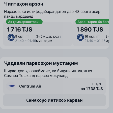
Чиптаҳои арзон
Нархҳое, ки истифодабарандагон дар 48 соати ахир
пайдо кардаанд
Аз ҳама арзонтарин
Арзонтарин бо бағоҷ
1 716 TJS
1 890 TJS
9 окт, пт
3 ⁠ч 5 ⁠м дар роҳ
/
16 окт, пт
3 ⁠ч 
21:40 – 01:45
мустақим
21:40 – 01:45
мус
Ҷадвали парвозҳои мустақим
Ширкатҳои ҳавопаймоие, ки бидуни интиқол аз
Самара Тошканд парвоз мекунанд
пн, чт
Centrum Air
аз 1 738 TJS
Санаҳоро интихоб кардан