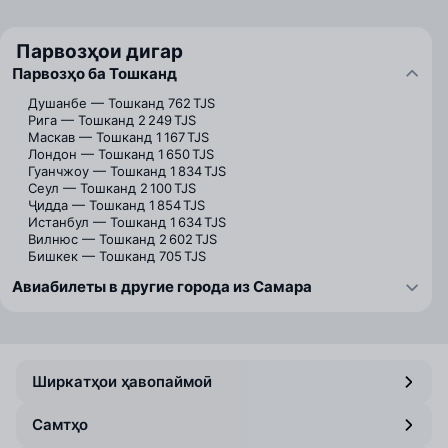
Парвозҳои дигар
Парвозҳо ба Тошканд
Душанбе — Тошканд
762 TJS
Рига — Тошканд
2 249 TJS
Маскав — Тошканд
1 167 TJS
Лондон — Тошканд
1 650 TJS
Гуанчжоу — Тошканд
1 834 TJS
Сеул — Тошканд
2 100 TJS
Ҷидда — Тошканд
1 854 TJS
Истанбул — Тошканд
1 634 TJS
Вилнюс — Тошканд
2 602 TJS
Бишкек — Тошканд
705 TJS
Авиабилеты в другие города из Самара
Ширкатҳои ҳавопаймоӣ
Самтҳо