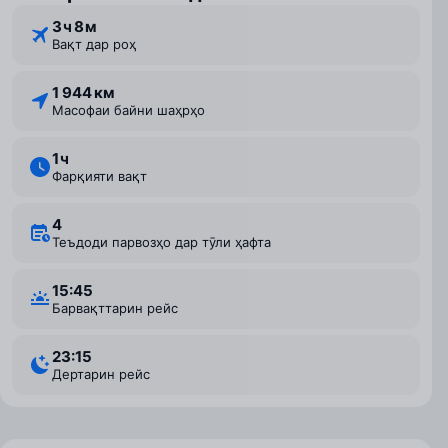
3 ⁠ч 8 ⁠м
Вақт дар роҳ
1 944 км
Масофаи байни шаҳрҳо
1 ⁠ч
Фарқияти вақт
4
Теъдоди парвозҳо дар тӯли ҳафта
15:45
Барвақттарин рейс
23:15
Дертарин рейс