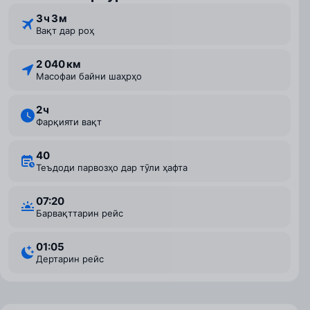
3 ⁠ч 3 ⁠м
Вақт дар роҳ
2 040 км
Масофаи байни шаҳрҳо
2 ⁠ч
Фарқияти вақт
40
Теъдоди парвозҳо дар тӯли ҳафта
07:20
Барвақттарин рейс
01:05
Дертарин рейс