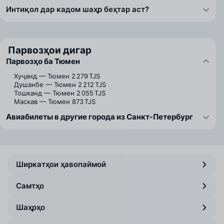
Интиқол дар кадом шаҳр беҳтар аст?
Парвозҳои дигар
Парвозҳо ба Тюмен
Хуҷанд — Тюмен
2 279 TJS
Душанбе — Тюмен
2 212 TJS
Тошканд — Тюмен
2 055 TJS
Маскав — Тюмен
873 TJS
Авиабилеты в другие города из Санкт-Петербург
Ширкатҳои ҳавопаймоӣ
Самтҳо
Шаҳрҳо