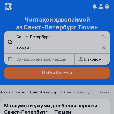
Чиптаҳои ҳавопаймоӣ
аз Санкт-Петербург Тюмен
Санаҳоро интихоб кардан
1, эконом
Найти билеты
Асосӣ
/
Русия
/
Санкт-Петербург
/
Санкт-Петербург — Тюмен
Маълумоти умумӣ дар бораи парвози
Санкт‑Петербург — Тюмен