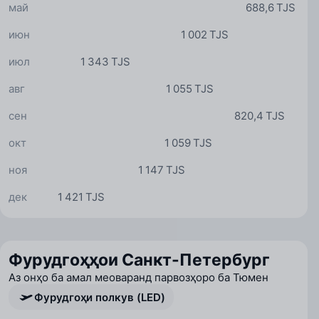
май
688,6 TJS
июн
1 002 TJS
июл
1 343 TJS
авг
1 055 TJS
сен
820,4 TJS
окт
1 059 TJS
ноя
1 147 TJS
дек
1 421 TJS
Фурудгоҳҳои Санкт-Петербург
Аз онҳо ба амал меоваранд парвозҳоро ба Тюмен
Фурудгоҳи полкув (LED)