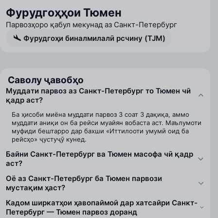
Фурудгоҳҳои Тюмен
Парвозҳоро қабул мекунад аз Санкт-Петербург
Фурудгоҳи биналмилалӣ рсчину (TJM)
Саволу ҷавобҳо
Муддати парвоз аз Санкт-Петербург то Тюмен чӣ
қадр аст?
Ба ҳисоби миёна муддати парвоз 3 соат 3 дақиқа, аммо
муддати аниқи он ба рейси муайян вобаста аст. Маълумоти
муфиди бештарро дар бахши «Иттилооти умумӣ оид ба
рейсҳо» ҷустуҷӯ кунед.
Байни Санкт-Петербург ва Тюмен масофа чӣ қадр
аст?
Оё аз Санкт-Петербург ба Тюмен парвози
мустақим ҳаст?
Кадом ширкатҳои ҳавопаймоӣ дар хатсайри Санкт-
Петербург — Тюмен парвоз доранд