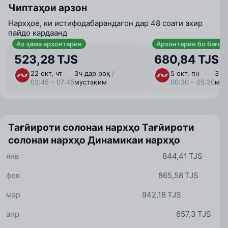
Чиптаҳои арзон
Нархҳое, ки истифодабарандагон дар 48 соати ахир
пайдо кардаанд
Аз ҳама арзонтарин
Арзонтарин бо бағоҷ
523,28 TJS
680,84 TJS
22 окт, чт
3 ⁠ч дар роҳ
/
5 окт, пн
3 ⁠ч
02:45 – 07:45
мустақим
00:30 – 05:30
мус
Тағйироти солонаи нархҳо
Тағйироти
солонаи нархҳо
Динамикаи нархҳо
янв
844,41 TJS
фев
865,58 TJS
мар
942,18 TJS
апр
657,3 TJS