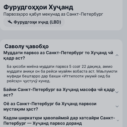
Фурудгоҳҳои Хуҷанд
Парвозҳоро қабул мекунад аз Санкт-Петербург
Фурудгоҳи хҷнд (LBD)
Саволу ҷавобҳо
Муддати парвоз аз Санкт-Петербург то Хуҷанд чӣ
қадр аст?
Ба ҳисоби миёна муддати парвоз 5 соат 22 дақиқа, аммо
муддати аниқи он ба рейси муайян вобаста аст. Маълумоти
муфиди бештарро дар бахши «Иттилооти умумӣ оид ба
рейсҳо» ҷустуҷӯ кунед.
Байни Санкт-Петербург ва Хуҷанд масофа чӣ қадр
аст?
Оё аз Санкт-Петербург ба Хуҷанд парвози
мустақим ҳаст?
Кадом ширкатҳои ҳавопаймоӣ дар хатсайри Санкт-
Петербург — Хуҷанд парвоз доранд