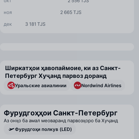
окт
2 556 TJS
ноя
2 665 TJS
дек
3 181 TJS
Ширкатҳои ҳавопаймоие, ки аз Санкт-
Петербург Хуҷанд парвоз доранд
Уральские авиалинии
Nordwind Airlines
Фурудгоҳҳои Санкт-Петербург
Аз онҳо ба амал меоваранд парвозҳоро ба Хуҷанд
Фурудгоҳи полкув (LED)