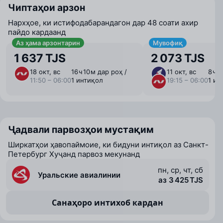
Чиптаҳои арзон
Нархҳое, ки истифодабарандагон дар 48 соати ахир
пайдо кардаанд
Аз ҳама арзонтарин
Мувофиқ
1 637 TJS
2 073 TJS
18 окт, вс
16 ⁠ч 10 ⁠м дар роҳ /
11 окт, вс
8 ⁠ч 
11:50 – 06:00
1 интиқол
19:15 – 06:00
1 ин
Ҷадвали парвозҳои мустақим
Ширкатҳои ҳавопаймоие, ки бидуни интиқол аз Санкт-
Петербург Хуҷанд парвоз мекунанд
пн, ср, чт, сб
Уральские авиалинии
аз 3 425 TJS
Санаҳоро интихоб кардан