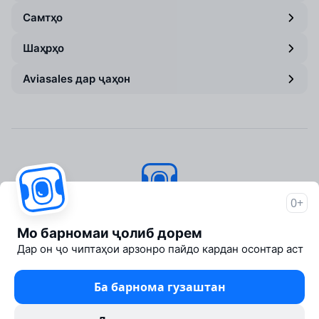
Самтҳо
Шаҳрҳо
Aviasales дар ҷаҳон
0+
Aviasales
© 2007–2026
Мо барномаи ҷолиб дорем
About Aviasales
Дар он ҷо чиптаҳои арзонро пайдо кардан осонтар аст
Newsroom
Travelpayouts
Ба барнома гузаштан
Partner program
Legal documents