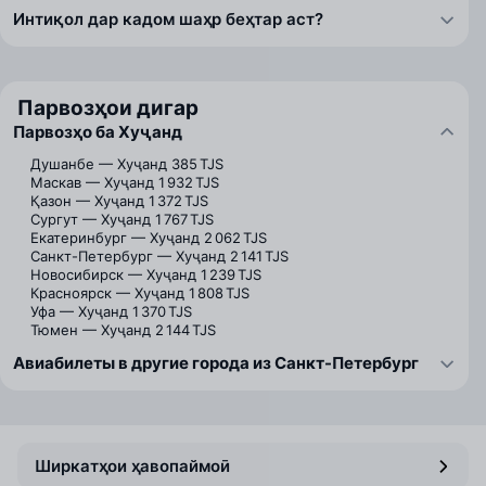
Интиқол дар кадом шаҳр беҳтар аст?
Парвозҳои дигар
Парвозҳо ба Хуҷанд
Душанбе — Хуҷанд
385 TJS
Маскав — Хуҷанд
1 932 TJS
Қазон — Хуҷанд
1 372 TJS
Сургут — Хуҷанд
1 767 TJS
Екатеринбург — Хуҷанд
2 062 TJS
Санкт-Петербург — Хуҷанд
2 141 TJS
Новосибирск — Хуҷанд
1 239 TJS
Красноярск — Хуҷанд
1 808 TJS
Уфа — Хуҷанд
1 370 TJS
Тюмен — Хуҷанд
2 144 TJS
Авиабилеты в другие города из Санкт-Петербург
Ширкатҳои ҳавопаймоӣ