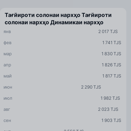
Тағйироти солонаи нархҳо
Тағйироти
солонаи нархҳо
Динамикаи нархҳо
янв
2 017 TJS
фев
1 741 TJS
мар
1 830 TJS
апр
1 826 TJS
май
1 817 TJS
июн
2 290 TJS
июл
1 982 TJS
авг
2 023 TJS
сен
1 903 TJS