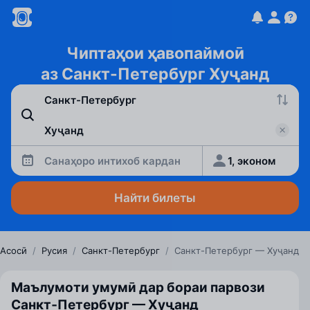
Чиптаҳои ҳавопаймоӣ
аз Санкт-Петербург Хуҷанд
Санаҳоро интихоб кардан
1, эконом
Найти билеты
Асосӣ
/
Русия
/
Санкт-Петербург
/
Санкт-Петербург — Хуҷанд
Маълумоти умумӣ дар бораи парвози
Санкт‑Петербург — Хуҷанд