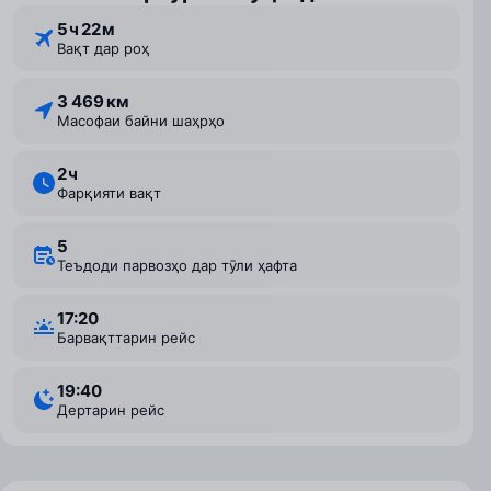
5 ⁠ч 22 ⁠м
Вақт дар роҳ
3 469 км
Масофаи байни шаҳрҳо
2 ⁠ч
Фарқияти вақт
5
Теъдоди парвозҳо дар тӯли ҳафта
17:20
Барвақттарин рейс
19:40
Дертарин рейс