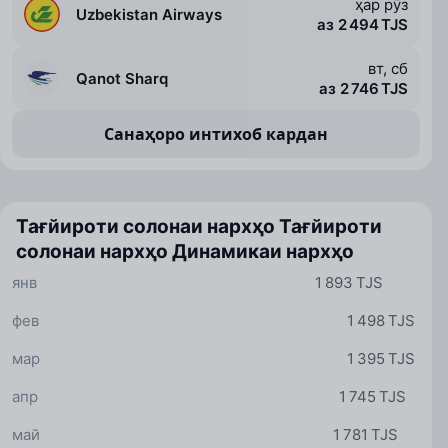
ҳар рӯз
Uzbekistan Airways
аз 2 494 TJS
вт, сб
Qanot Sharq
аз 2 746 TJS
Санаҳоро интихоб кардан
Тағйироти солонаи нархҳо
Тағйироти
солонаи нархҳо
Динамикаи нархҳо
янв
1 893 TJS
фев
1 498 TJS
мар
1 395 TJS
апр
1 745 TJS
май
1 781 TJS