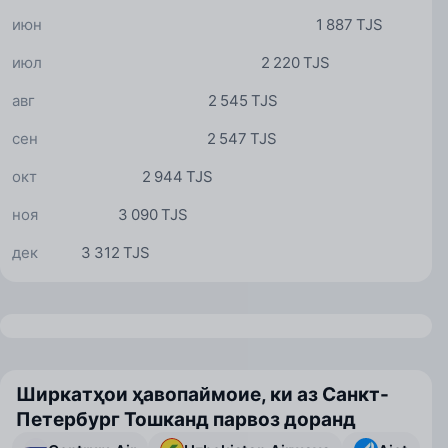
июн
1 887 TJS
июл
2 220 TJS
авг
2 545 TJS
сен
2 547 TJS
окт
2 944 TJS
ноя
3 090 TJS
дек
3 312 TJS
Ширкатҳои ҳавопаймоие, ки аз Санкт-
Петербург Тошканд парвоз доранд