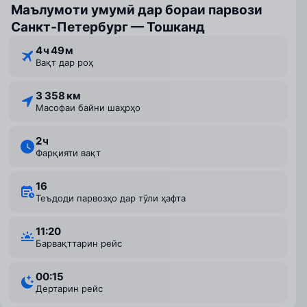
Маълумоти умумӣ дар бораи парвози
Санкт‑Петербург — Тошканд
4 ⁠ч 49 ⁠м
Вақт дар роҳ
3 358 км
Масофаи байни шаҳрҳо
2 ⁠ч
Фарқияти вақт
16
Теъдоди парвозҳо дар тӯли ҳафта
11:20
Барвақттарин рейс
00:15
Дертарин рейс