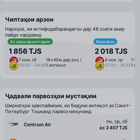
Чиптаҳои арзон
Нархҳое, ки истифодабарандагон дар 48 соати ахир
пайдо кардаанд
Аз ҳама арзонтарин
Мувофиқ
1 856 TJS
2 018 TJS
7 ноя, сб
18 ⁠ч 40 ⁠м дар роҳ /
4 ноя, ср
7 ⁠ч 
08:00 – 04:40
1 интиқол
07:00 – 16:45
1 ин
Ҷадвали парвозҳои мустақим
Ширкатҳои ҳавопаймоие, ки бидуни интиқол аз Санкт-
Петербург Тошканд парвоз мекунанд
пн, ср, сб
Centrum Air
аз 2 407 TJS