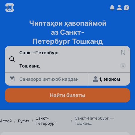
Чиптаҳои ҳавопаймоӣ
аз Санкт-
Петербург Тошканд
Санаҳоро интихоб кардан
1, эконом
Найти билеты
Санкт-
Санкт-Петербург —
Асосӣ
/
Русия
/
/
Петербург
Тошканд