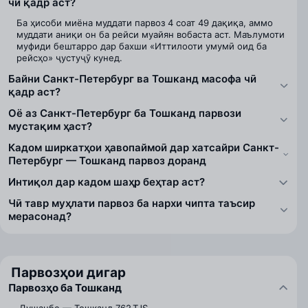
чӣ қадр аст?
Ба ҳисоби миёна муддати парвоз 4 соат 49 дақиқа, аммо
муддати аниқи он ба рейси муайян вобаста аст. Маълумоти
муфиди бештарро дар бахши «Иттилооти умумӣ оид ба
рейсҳо» ҷустуҷӯ кунед.
Байни Санкт-Петербург ва Тошканд масофа чӣ
қадр аст?
Оё аз Санкт-Петербург ба Тошканд парвози
мустақим ҳаст?
Кадом ширкатҳои ҳавопаймоӣ дар хатсайри Санкт-
Петербург — Тошканд парвоз доранд
Интиқол дар кадом шаҳр беҳтар аст?
Чӣ тавр муҳлати парвоз ба нархи чипта таъсир
мерасонад?
Парвозҳои дигар
Парвозҳо ба Тошканд