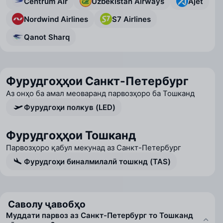
Centrum Air
Uzbekistan Airways
Ajet
Nordwind Airlines
S7 Airlines
Qanot Sharq
Фурудгоҳҳои Санкт-Петербург
Аз онҳо ба амал меоваранд парвозҳоро ба Тошканд
Фурудгоҳи полкув (LED)
Фурудгоҳҳои Тошканд
Парвозҳоро қабул мекунад аз Санкт-Петербург
Фурудгоҳи биналмилалӣ тошкнд (TAS)
Саволу ҷавобҳо
Муддати парвоз аз Санкт-Петербург то Тошканд