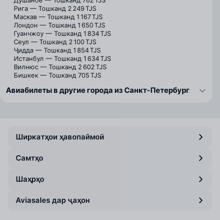
Душанбе — Тошканд
762 TJS
Рига — Тошканд
2 249 TJS
Маскав — Тошканд
1 167 TJS
Лондон — Тошканд
1 650 TJS
Гуанчжоу — Тошканд
1 834 TJS
Сеул — Тошканд
2 100 TJS
Ҷидда — Тошканд
1 854 TJS
Истанбул — Тошканд
1 634 TJS
Вилнюс — Тошканд
2 602 TJS
Бишкек — Тошканд
705 TJS
Авиабилеты в другие города из Санкт-Петербург
Ширкатҳои ҳавопаймоӣ
Самтҳо
Шаҳрҳо
Aviasales дар ҷаҳон