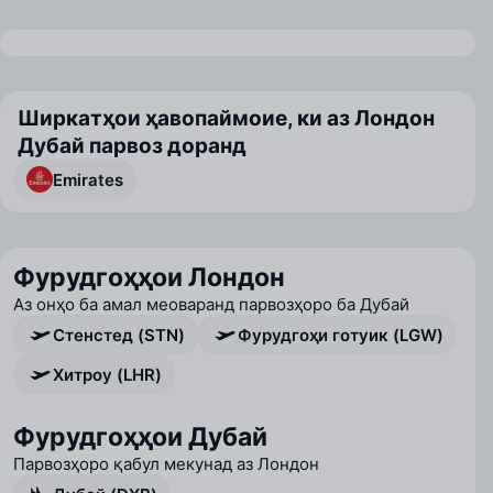
Ширкатҳои ҳавопаймоие, ки аз Лондон
Дубай парвоз доранд
Emirates
Фурудгоҳҳои Лондон
Аз онҳо ба амал меоваранд парвозҳоро ба Дубай
Стенстед (STN)
Фурудгоҳи готуик (LGW)
Хитроу (LHR)
Фурудгоҳҳои Дубай
Парвозҳоро қабул мекунад аз Лондон