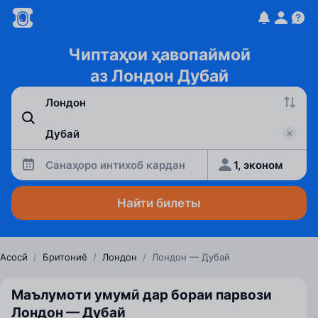
Чиптаҳои ҳавопаймоӣ
аз Лондон Дубай
Санаҳоро интихоб кардан
1, эконом
Найти билеты
Асосӣ
/
Бритониё
/
Лондон
/
Лондон — Дубай
Маълумоти умумӣ дар бораи парвози
Лондон — Дубай