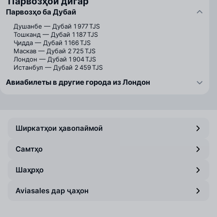
Парвозҳои дигар
Парвозҳо ба Дубай
Душанбе — Дубай
1 977 TJS
Тошканд — Дубай
1 187 TJS
Ҷидда — Дубай
1 166 TJS
Маскав — Дубай
2 725 TJS
Лондон — Дубай
1 904 TJS
Истанбул — Дубай
2 459 TJS
Авиабилеты в другие города из Лондон
Ширкатҳои ҳавопаймоӣ
Самтҳо
Шаҳрҳо
Aviasales дар ҷаҳон