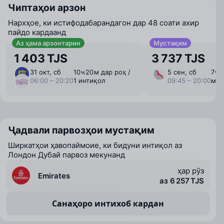
Чиптаҳои арзон
Нархҳое, ки истифодабарандагон дар 48 соати ахир
пайдо кардаанд
Аз ҳама арзонтарин
Мустақим
1 403 TJS
3 737 TJS
31 окт, сб
10 ⁠ч 20 ⁠м дар роҳ /
5 сен, сб
7 ⁠ч
06:00 – 20:20
1 интиқол
09:45 – 20:00
мус
Ҷадвали парвозҳои мустақим
Ширкатҳои ҳавопаймоие, ки бидуни интиқол аз
Лондон Дубай парвоз мекунанд
ҳар рӯз
Emirates
аз 6 257 TJS
Санаҳоро интихоб кардан