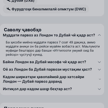
Дубай (DXB)
Фурудгоҳи биналмилалӣ олмктум (DWC)
Саволу ҷавобҳо
Муддати парвоз аз Лондон то Дубай чӣ қадр аст?
Ба ҳисоби миёна муддати парвоз 7 соат 49 дақиқа, аммо
муддати аниқи он ба рейси муайян вобаста аст. Маълумоти
муфиди бештарро дар бахши «Иттилооти умумӣ оид ба
рейсҳо» ҷустуҷӯ кунед.
Байни Лондон ва Дубай масофа чӣ қадр аст?
Оё аз Лондон ба Дубай парвози мустақим ҳаст?
Кадом ширкатҳои ҳавопаймоӣ дар хатсайри
Лондон — Дубай парвоз доранд
Интиқол дар кадом шаҳр беҳтар аст?