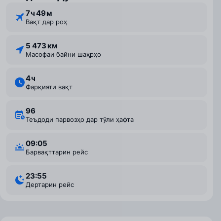
7 ⁠ч 49 ⁠м
Вақт дар роҳ
5 473 км
Масофаи байни шаҳрҳо
4 ⁠ч
Фарқияти вақт
96
Теъдоди парвозҳо дар тӯли ҳафта
09:05
Барвақттарин рейс
23:55
Дертарин рейс