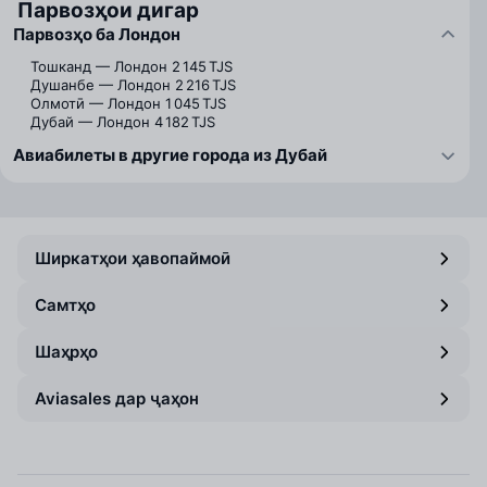
Парвозҳои дигар
Парвозҳо ба Лондон
Тошканд — Лондон
2 145 TJS
Душанбе — Лондон
2 216 TJS
Олмотӣ — Лондон
1 045 TJS
Дубай — Лондон
4 182 TJS
Авиабилеты в другие города из Дубай
Ширкатҳои ҳавопаймоӣ
Самтҳо
Шаҳрҳо
Aviasales дар ҷаҳон