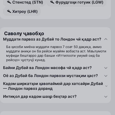
Стенстед (STN)
Фурудгоҳи готуик (LGW)
Хитроу (LHR)
Саволу ҷавобҳо
Муддати парвоз аз Дубай то Лондон чӣ қадр аст?
Ба ҳисоби миёна муддати парвоз 7 соат 50 дақиқа, аммо
муддати аниқи он ба рейси муайян вобаста аст. Маълумоти
муфиди бештарро дар бахши «Иттилооти умумӣ оид ба
рейсҳо» ҷустуҷӯ кунед.
Байни Дубай ва Лондон масофа чӣ қадр аст?
Оё аз Дубай ба Лондон парвози мустақим ҳаст?
Кадом ширкатҳои ҳавопаймоӣ дар хатсайри Дубай
— Лондон парвоз доранд
Интиқол дар кадом шаҳр беҳтар аст?