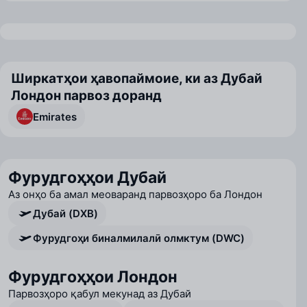
Ширкатҳои ҳавопаймоие, ки аз Дубай
Лондон парвоз доранд
Emirates
Фурудгоҳҳои Дубай
Аз онҳо ба амал меоваранд парвозҳоро ба Лондон
Дубай (DXB)
Фурудгоҳи биналмилалӣ олмктум (DWC)
Фурудгоҳҳои Лондон
Парвозҳоро қабул мекунад аз Дубай