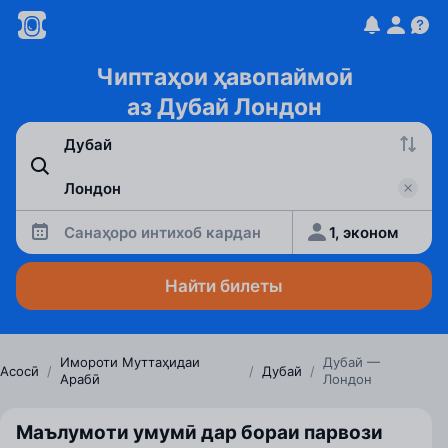
Чиптаҳои ҳавопаймоӣ
аз Дубай Лондон
Санаҳоро интихоб кардан
1, эконом
Найти билеты
Имороти Муттаҳидаи
Дубай —
Асосӣ
/
/
Дубай
/
Арабӣ
Лондон
Маълумоти умумӣ дар бораи парвози