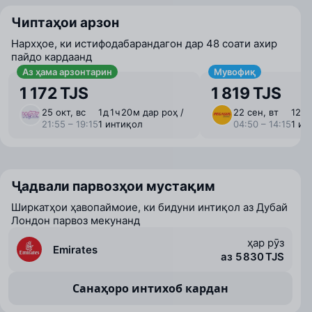
Чиптаҳои арзон
Нархҳое, ки истифодабарандагон дар 48 соати ахир
пайдо кардаанд
Аз ҳама арзонтарин
Мувофиқ
1 172 TJS
1 819 TJS
25 окт, вс
1 ⁠д 1 ⁠ч 20 ⁠м дар роҳ /
22 сен, вт
12 ⁠ч
21:55 – 19:15
1 интиқол
04:50 – 14:15
1 ин
Ҷадвали парвозҳои мустақим
Ширкатҳои ҳавопаймоие, ки бидуни интиқол аз Дубай
Лондон парвоз мекунанд
ҳар рӯз
Emirates
аз 5 830 TJS
Санаҳоро интихоб кардан