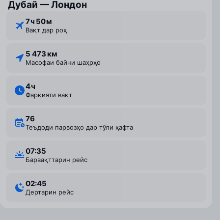
Дубай — Лондон
7 ⁠ч 50 ⁠м
Вақт дар роҳ
5 473 км
Масофаи байни шаҳрҳо
4 ⁠ч
Фарқияти вақт
76
Теъдоди парвозҳо дар тӯли ҳафта
07:35
Барвақттарин рейс
02:45
Дертарин рейс