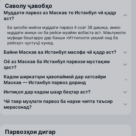
Саволу ҷавобҳо
Муддати парвоз аз Маскав то Истанбул чӣ қадр
аст?
Ба ҳисоби миёна муддати парвоз 4 соат 38 дақиқа, аммо
муддати аниқи он ба рейси муайян вобаста аст. Маълумоти
муфиди бештарро дар бахши «Иттилооти умумӣ оид ба
рейсҳо» ҷустуҷӯ кунед.
Байни Маскав ва Истанбул масофа чӣ қадр аст?
Оё аз Маскав ба Истанбул парвози мустақим
ҳаст?
Кадом ширкатҳои ҳавопаймоӣ дар хатсайри
Маскав — Истанбул парвоз доранд
Интиқол дар кадом шаҳр беҳтар аст?
Чӣ тавр муҳлати парвоз ба нархи чипта таъсир
мерасонад?
Парвозҳои дигар