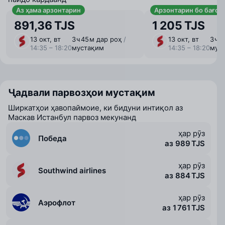
Аз ҳама арзонтарин
Арзонтарин бо бағоҷ
891,36 TJS
1 205 TJS
13 окт, вт
3 ⁠ч 45 ⁠м дар роҳ
/
13 окт, вт
3 ⁠ч 
14:35 – 18:20
мустақим
14:35 – 18:20
мус
Ҷадвали парвозҳои мустақим
Ширкатҳои ҳавопаймоие, ки бидуни интиқол аз
Маскав Истанбул парвоз мекунанд
ҳар рӯз
Победа
аз 989 TJS
ҳар рӯз
Southwind airlines
аз 884 TJS
ҳар рӯз
Аэрофлот
аз 1 761 TJS