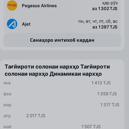
ҳар рӯз
Pegasus Airlines
аз 1 302 TJS
пн, вт, чт, пт, сб, вс
Ajet
аз 1 297 TJS
Санаҳоро интихоб кардан
Тағйироти солонаи нархҳо
Тағйироти
солонаи нархҳо
Динамикаи нархҳо
янв
1 413 TJS
фев
1 359 TJS
мар
1 317 TJS
апр
2 017 TJS
май
1 507 TJS