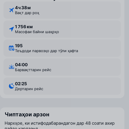
4 ⁠ч 38 ⁠м
Вақт дар роҳ
1 756 км
Масофаи байни шаҳрҳо
195
Теъдоди парвозҳо дар тӯли ҳафта
04:00
Барвақттарин рейс
02:25
Дертарин рейс
Чиптаҳои арзон
Нархҳое, ки истифодабарандагон дар 48 соати ахир
пайдо кардаанд