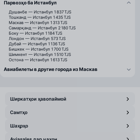
Парвозҳо ба Истанбул
Душанбе — Истанбул
1 837 TJS
Тошканд — Истанбул
1 435 TJS
Маскав — Истанбул
1 313 TJS
Самарқанд — Истанбул
2 180 TJS
Боку — Истанбул
1 184 TJS
Лондон — Истанбул
573 TJS
Дубай — Истанбул
1 136 TJS
Бишкек — Истанбул
1 700 TJS
Шимкент — Истанбул
1 510 TJS
Остона — Истанбул
1 613 TJS
Авиабилеты в другие города из Маскав
Ширкатҳои ҳавопаймоӣ
Самтҳо
Шаҳрҳо
Aviasales дар ҷаҳон