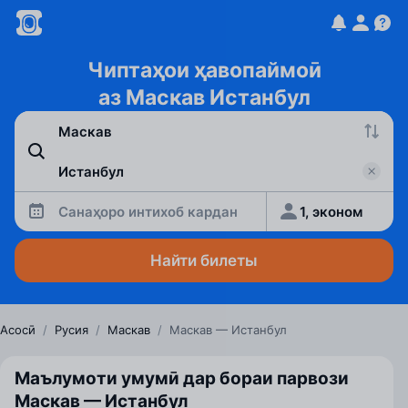
Чиптаҳои ҳавопаймоӣ
аз Маскав Истанбул
Санаҳоро интихоб кардан
1, эконом
Найти билеты
Асосӣ
/
Русия
/
Маскав
/
Маскав — Истанбул
Маълумоти умумӣ дар бораи парвози
Маскав — Истанбул