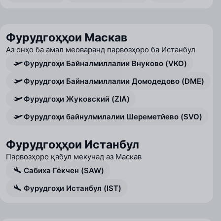
Фурудгоҳҳои Маскав
Аз онҳо ба амал меоваранд парвозҳоро ба Истанбул
Фурудгоҳи Байналмиллалии Внуково (VKO)
Фурудгоҳи Байналмиллалии Домодедово (DME)
Фурудгоҳи Жуковский (ZIA)
Фурудгоҳи байнулмилалии Шереметйево (SVO)
Фурудгоҳҳои Истанбул
Парвозҳоро қабул мекунад аз Маскав
Сабиха Гёкчен (SAW)
Фурудгоҳи Истанбул (IST)