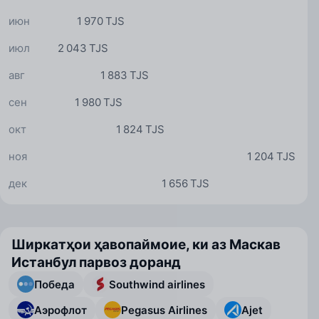
июн
1 970 TJS
июл
2 043 TJS
авг
1 883 TJS
сен
1 980 TJS
окт
1 824 TJS
ноя
1 204 TJS
дек
1 656 TJS
Ширкатҳои ҳавопаймоие, ки аз Маскав
Истанбул парвоз доранд
Победа
Southwind airlines
Аэрофлот
Pegasus Airlines
Ajet