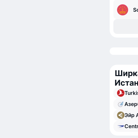
S
Ширка
Истан
Turki
Азер
Эйр А
Cent