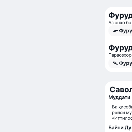
Фуруд
Аз онҳо ба
Фуру
Фуруд
Парвозҳор
Фуру
Савол
Муддати 
Ба ҳисоб
рейси му
«Иттилоо
Байни Ду