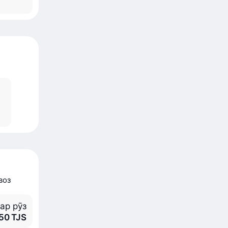
воз
ар рӯз
050 TJS