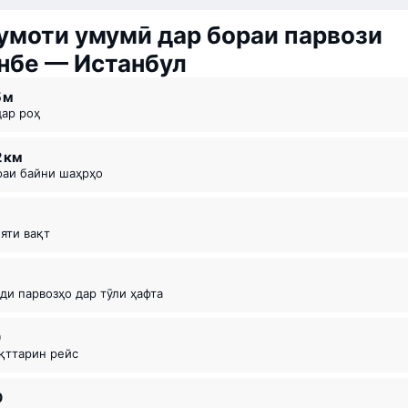
моти умумӣ дар бораи парвози
нбе — Истанбул
5 ⁠м
дар роҳ
2 км
офаи байни шаҳрҳо
ияти вақт
оди парвозҳо дар тӯли ҳафта
0
ақттарин рейс
0