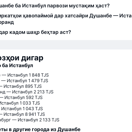
шанбе ба Истанбул парвози мустақим ҳаст?
ркатҳои ҳавопаймоӣ дар хатсайри Душанбе — Иста
оранд
дар кадом шаҳр беҳтар аст?
зҳои дигар
 ба Истанбул
 — Истанбул
1 848 TJS
 — Истанбул
1 479 TJS
— Истанбул
895 TJS
нд — Истанбул
2 213 TJS
— Истанбул
592 TJS
Истанбул
1 033 TJS
 Истанбул
1 043 TJS
— Истанбул
8 941 TJS
нбург — Истанбул
2 133 TJS
ты в другие города из Душанбе