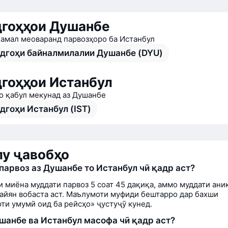
гоҳҳои Душанбе
 амал меоваранд парвозҳоро ба Истанбул
дгоҳи байналмилалии Душанбе (DYU)
гоҳҳои Истанбул
о қабул мекунад аз Душанбе
дгоҳи Истанбул (IST)
у ҷавобҳо
парвоз аз Душанбе то Истанбул чӣ қадр аст?
и миёна муддати парвоз 5 соат 45 дақиқа, аммо муддати ани
айян вобаста аст. Маълумоти муфиди бештарро дар бахши
ти умумӣ оид ба рейсҳо» ҷустуҷӯ кунед.
шанбе ва Истанбул масофа чӣ қадр аст?