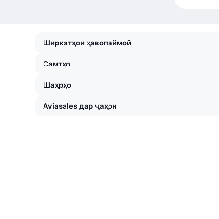
Ширкатҳои ҳавопаймоӣ
Самтҳо
Шаҳрҳо
Aviasales дар ҷаҳон