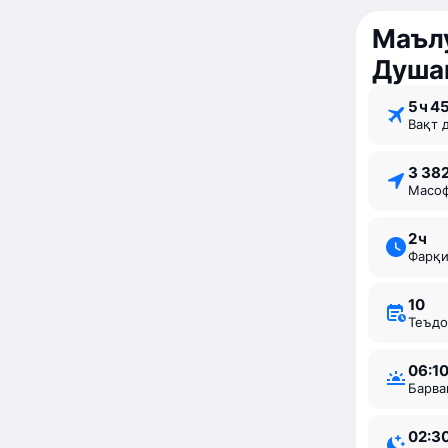
Маълу
Душа
5 ⁠ч 4
Вақт 
3 38
Мас
2 ⁠ч
Фарқ
10
Теъд
06:1
Барв
02:3