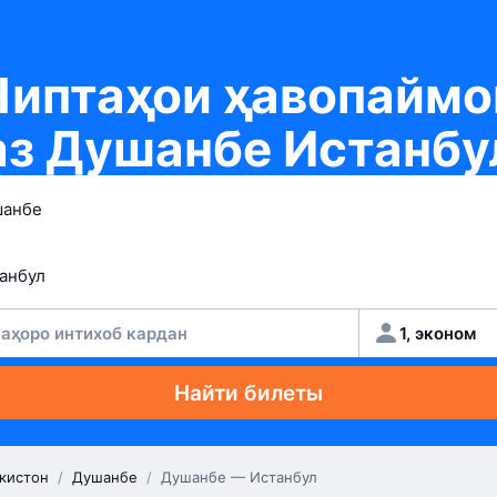
Чиптаҳои ҳавопаймо
аз Душанбе Истанбу
аҳоро интихоб кардан
1, эконом
Найти билеты
кистон
/
Душанбе
/
Душанбе — Истанбул