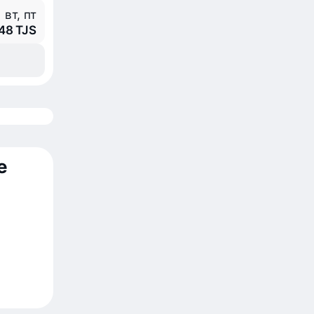
вт, пт
448 TJS
е