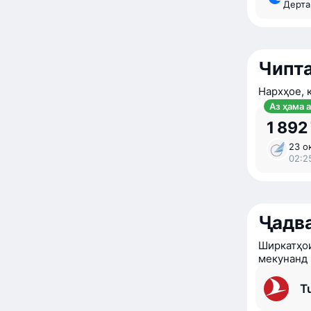
Дерт
Чипта
Нархҳое, 
Аз ҳама 
1 892
23 ок
02:2
Ҷадв
Ширкатҳои
мекунанд
Tu