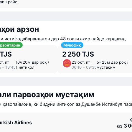
арин рейс
ҳои арзон
ки истифодабарандагон дар 48 соати ахир пайдо кардаанд
арзонтарин
Мувофиқ
 TJS
2 250 TJS
т, пт
10 ⁠ч 20 ⁠м дар роҳ /
23 окт, пт
5 ⁠ч 25 ⁠м дар роҳ
/
5 – 10:45
1 интиқол
06:10 – 09:35
мустақим
али парвозҳои мустақим
 ҳавопаймоие, ки бидуни интиқол аз Душанбе Истанбул пар
ҳ
rkish Airlines
аз 3 