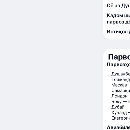
Оё аз Ду
Кадом ши
парвоз д
Интиқол 
Парво
Парвозҳо
Душанбе
Тошканд
Маскав 
Самарқа
Лондон 
Боку — 
Дубай —
Хуҷанд 
Екатери
Авиабиле