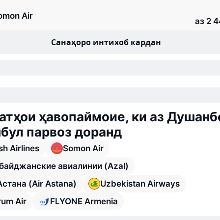
omon Air
аз 2 
Санаҳоро интихоб кардан
тҳои ҳавопаймоие, ки аз Душанб
бул парвоз доранд
sh Airlines
Somon Air
байджанские авиалинии (Azal)
стана (Air Astana)
Uzbekistan Airways
rum Air
FLYONE Armenia