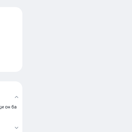
қи он ба