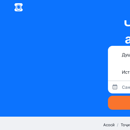
Сан
Асосӣ
/
Тоҷи