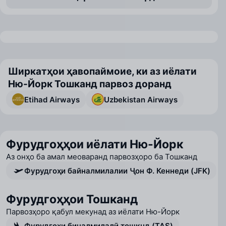
Ширкатҳои ҳавопаймоие, ки аз иёлати
Ню-Йорк Тошканд парвоз доранд
Etihad Airways
Uzbekistan Airways
Фурудгоҳҳои иёлати Ню-Йорк
Аз онҳо ба амал меоваранд парвозҳоро ба Тошканд
Фурудгоҳи байналмилалии Ҷон Ф. Кеннеди (JFK)
Фурудгоҳҳои Тошканд
Парвозҳоро қабул мекунад аз иёлати Ню-Йорк
Фурудгоҳи биналмилалӣ тошкнд (TAS)