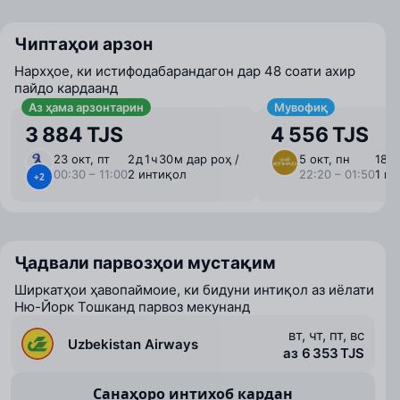
Чиптаҳои арзон
Нархҳое, ки истифодабарандагон дар 48 соати ахир
пайдо кардаанд
Аз ҳама арзонтарин
Мувофиқ
3 884 TJS
4 556 TJS
23 окт, пт
2 ⁠д 1 ⁠ч 30 ⁠м дар роҳ /
5 окт, пн
18 ⁠ч
00:30 – 11:00
2 интиқол
22:20 – 01:50
1 и
+2
Ҷадвали парвозҳои мустақим
Ширкатҳои ҳавопаймоие, ки бидуни интиқол аз иёлати
Ню-Йорк Тошканд парвоз мекунанд
вт, чт, пт, вс
Uzbekistan Airways
аз 6 353 TJS
Санаҳоро интихоб кардан