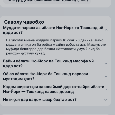
Саволу ҷавобҳо
Муддати парвоз аз иёлати Ню-Йорк то Тошканд чӣ
қадр аст?
Ба ҳисоби миёна муддати парвоз 16 соат 26 дақиқа, аммо
муддати аниқи он ба рейси муайян вобаста аст. Маълумоти
муфиди бештарро дар бахши «Иттилооти умумӣ оид ба
рейсҳо» ҷустуҷӯ кунед.
Байни иёлати Ню-Йорк ва Тошканд масофа чӣ
қадр аст?
Оё аз иёлати Ню-Йорк ба Тошканд парвози
мустақим ҳаст?
Кадом ширкатҳои ҳавопаймоӣ дар хатсайри иёлати
Ню-Йорк — Тошканд парвоз доранд
Интиқол дар кадом шаҳр беҳтар аст?