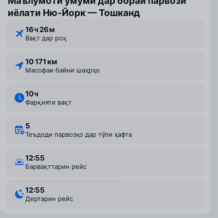
Маълумоти умумӣ дар бораи парвози
иёлати Ню‑Йорк — Тошканд
16 ⁠ч 26 ⁠м
Вақт дар роҳ
10 171 км
Масофаи байни шаҳрҳо
10 ⁠ч
Фарқияти вақт
5
Теъдоди парвозҳо дар тӯли ҳафта
12:55
Барвақттарин рейс
12:55
Дертарин рейс