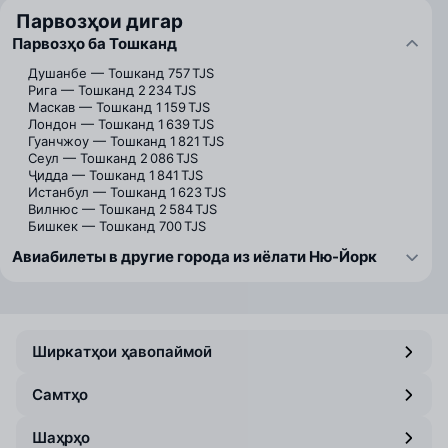
Парвозҳои дигар
Парвозҳо ба Тошканд
Душанбе — Тошканд
757 TJS
Рига — Тошканд
2 234 TJS
Маскав — Тошканд
1 159 TJS
Лондон — Тошканд
1 639 TJS
Гуанчжоу — Тошканд
1 821 TJS
Сеул — Тошканд
2 086 TJS
Ҷидда — Тошканд
1 841 TJS
Истанбул — Тошканд
1 623 TJS
Вилнюс — Тошканд
2 584 TJS
Бишкек — Тошканд
700 TJS
Авиабилеты в другие города из иёлати Ню-Йорк
Ширкатҳои ҳавопаймоӣ
Самтҳо
Шаҳрҳо