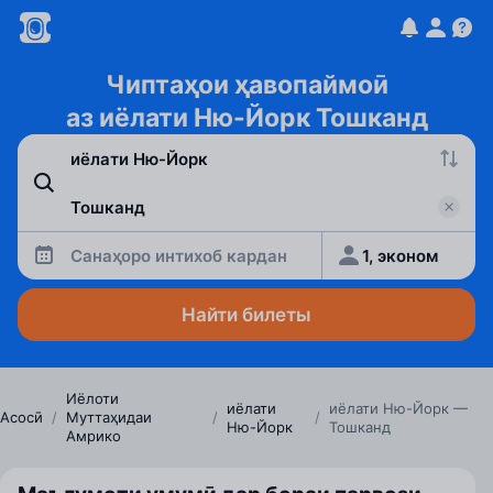
Чиптаҳои ҳавопаймоӣ
аз иёлати Ню-Йорк Тошканд
Санаҳоро интихоб кардан
1, эконом
Найти билеты
Иёлоти
иёлати
иёлати Ню-Йорк —
Асосӣ
/
Муттаҳидаи
/
/
Ню-Йорк
Тошканд
Амрико