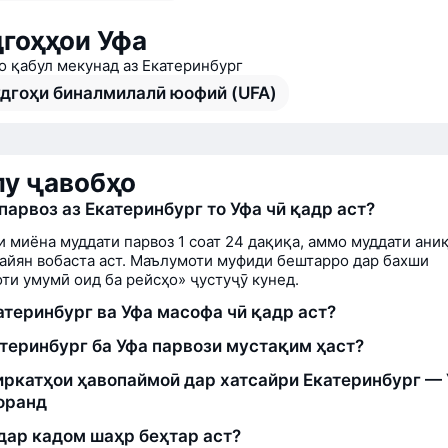
гоҳҳои Уфа
о қабул мекунад аз Екатеринбург
дгоҳи биналмилалӣ юофий (UFA)
у ҷавобҳо
парвоз аз Екатеринбург то Уфа чӣ қадр аст?
и миёна муддати парвоз 1 соат 24 дақиқа, аммо муддати аниқ
айян вобаста аст. Маълумоти муфиди бештарро дар бахши
ти умумӣ оид ба рейсҳо» ҷустуҷӯ кунед.
атеринбург ва Уфа масофа чӣ қадр аст?
атеринбург ба Уфа парвози мустақим ҳаст?
ркатҳои ҳавопаймоӣ дар хатсайри Екатеринбург —
оранд
дар кадом шаҳр беҳтар аст?