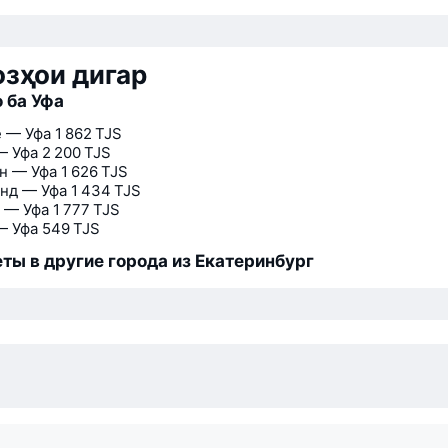
зҳои дигар
 ба Уфа
 — Уфа
1 862 TJS
— Уфа
2 200 TJS
н — Уфа
1 626 TJS
нд — Уфа
1 434 TJS
 — Уфа
1 777 TJS
— Уфа
549 TJS
ты в другие города из Екатеринбург