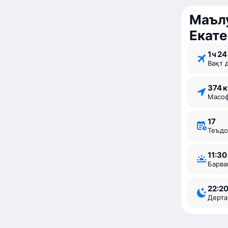
Маълу
Екате
1 ⁠ч 24
Вақт 
374 
Мас
17
Теъд
11:30
Барв
22:2
Дерт