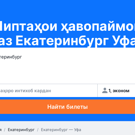
Чиптаҳои ҳавопаймо
аз Екатеринбург Уф
аҳоро интихоб кардан
1, эконом
Найти билеты
я
/
Екатеринбург
/
Екатеринбург — Уфа