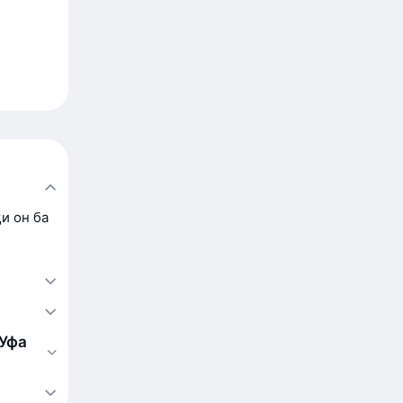
и он ба
 Уфа