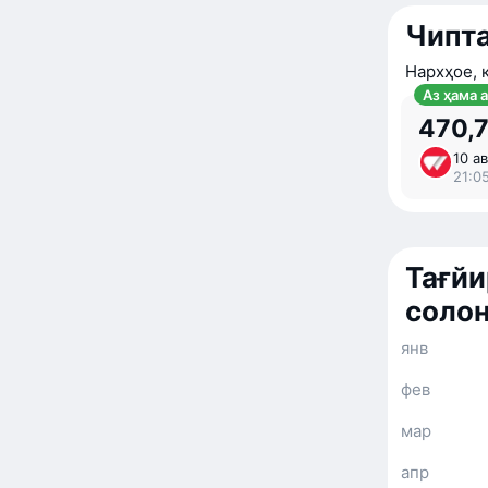
Чипта
Нархҳое, 
Аз ҳама 
470,7
10 ав
21:0
Тағйи
солон
янв
фев
мар
апр