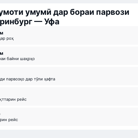
моти умумӣ дар бораи парвози
ринбург — Уфа
 ⁠м
дар роҳ
км
офаи байни шаҳрҳо
оди парвозҳо дар тӯли ҳафта
ақттарин рейс
0
арин рейс