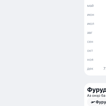
май
июн
июл
авг
сен
окт
ноя
дек
7
Фуруд
Аз онҳо ба
Фуру