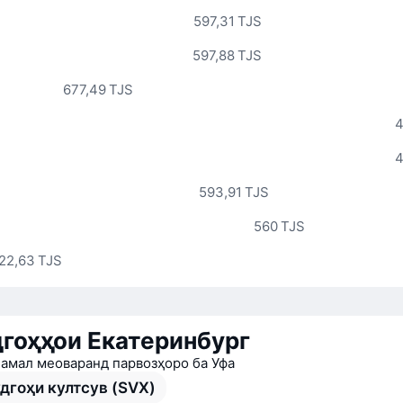
597,31 TJS
597,88 TJS
677,49 TJS
4
4
593,91 TJS
560 TJS
22,63 TJS
гоҳҳои Екатеринбург
 амал меоваранд парвозҳоро ба Уфа
дгоҳи култсув (SVX)