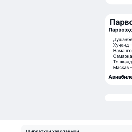
Парво
Парвозҳо
Душанбе
Хуҷанд 
Наманго
Самарқа
Тошканд
Маскав 
Авиабиле
Ширкатҳои ҳавопаймоӣ