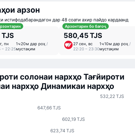
ҳои арзон
ки истифодабарандагон дар 48 соати ахир пайдо кардаанд
арзонтарин
Арзонтарин бо бағоҷ
 TJS
580,45 TJS
г, пн
1 ⁠ч 20 ⁠м дар роҳ
/
27 сен, вс
1 ⁠ч 10 ⁠м дар роҳ
/
5 – 22:25
мустақим
22:20 – 23:30
мустақим
роти солонаи нархҳо
Тағйироти
аи нархҳо
Динамикаи нархҳо
532,22 TJS
647,66 TJS
602,19 TJS
623,74 TJS