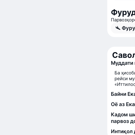
Фуруд
Парвозҳор
Фуру
Савол
Муддати 
Ба ҳисоб
рейси му
«Иттилоо
Байни Ек
Оё аз Ек
Кадом ши
парвоз д
Интиқол 