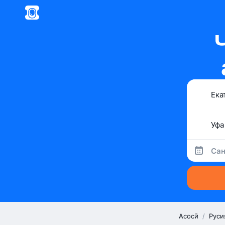
Сан
Асосӣ
/
Руси