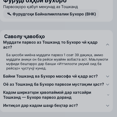
Фурудгоҳҳои Бухоро
Парвозҳоро қабул мекунад аз Тошканд
Фурудгоҳи Байналмиллалии Бухоро (BHK)
Саволу ҷавобҳо
Муддати парвоз аз Тошканд то Бухоро чӣ қадр
аст?
Ба ҳисоби миёна муддати парвоз 1 соат 39 дақиқа, аммо
муддати аниқи он ба рейси муайян вобаста аст. Маълумоти
муфиди бештарро дар бахши «Иттилооти умумӣ оид ба
рейсҳо» ҷустуҷӯ кунед.
Байни Тошканд ва Бухоро масофа чӣ қадр аст?
Оё аз Тошканд ба Бухоро парвози мустақим ҳаст?
Кадом ширкатҳои ҳавопаймоӣ дар хатсайри
Тошканд — Бухоро парвоз доранд
Интиқол дар кадом шаҳр беҳтар аст?