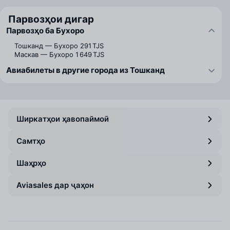
Парвозҳои дигар
Парвозҳо ба Бухоро
Тошканд — Бухоро
291 TJS
Маскав — Бухоро
1 649 TJS
Авиабилеты в другие города из Тошканд
Ширкатҳои ҳавопаймоӣ
Самтҳо
Шаҳрҳо
Aviasales дар ҷаҳон