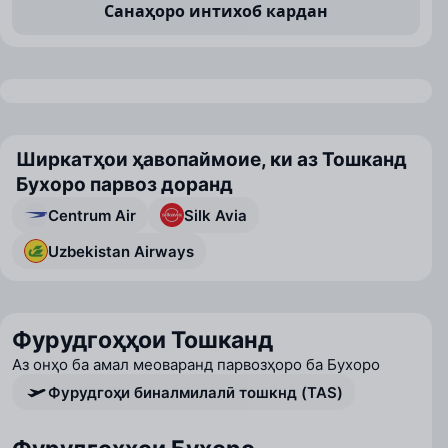
Санаҳоро интихоб кардан
Ширкатҳои ҳавопаймоие, ки аз Тошканд
Бухоро парвоз доранд
Centrum Air
Silk Avia
Uzbekistan Airways
Фурудгоҳҳои Тошканд
Аз онҳо ба амал меоваранд парвозҳоро ба Бухоро
Фурудгоҳи биналмилалӣ тошкнд (TAS)