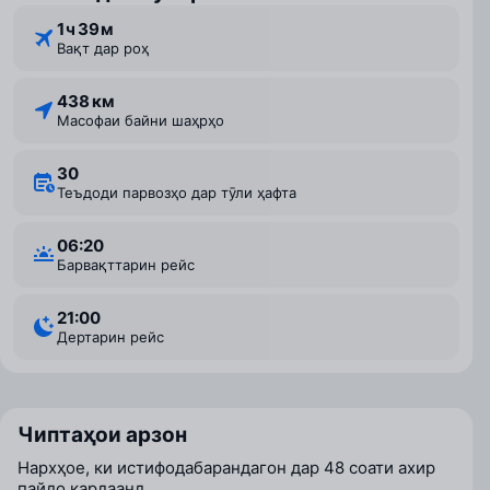
1 ⁠ч 39 ⁠м
Вақт дар роҳ
438 км
Масофаи байни шаҳрҳо
30
Теъдоди парвозҳо дар тӯли ҳафта
06:20
Барвақттарин рейс
21:00
Дертарин рейс
Чиптаҳои арзон
Нархҳое, ки истифодабарандагон дар 48 соати ахир
пайдо кардаанд