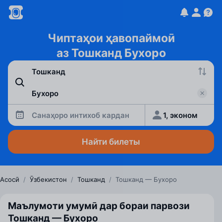
Чиптаҳои ҳавопаймоӣ
аз Тошканд Бухоро
Санаҳоро интихоб кардан
1, эконом
Найти билеты
Асосӣ
/
Ӯзбекистон
/
Тошканд
/
Тошканд — Бухоро
Маълумоти умумӣ дар бораи парвози
Тошканд — Бухоро