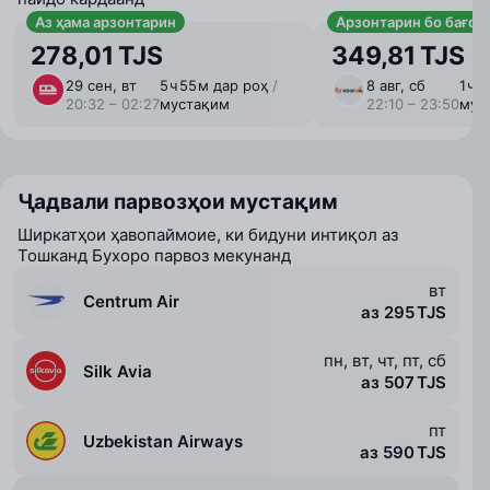
Аз ҳама арзонтарин
Арзонтарин бо бағоҷ
278,01 TJS
349,81 TJS
29 сен, вт
5 ⁠ч 55 ⁠м дар роҳ
/
8 авг, сб
1 ⁠ч
20:32 – 02:27
мустақим
22:10 – 23:50
мус
Ҷадвали парвозҳои мустақим
Ширкатҳои ҳавопаймоие, ки бидуни интиқол аз
Тошканд Бухоро парвоз мекунанд
вт
Centrum Air
аз 295 TJS
пн, вт, чт, пт, сб
Silk Avia
аз 507 TJS
пт
Uzbekistan Airways
аз 590 TJS