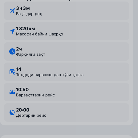
3 ⁠ч 3 ⁠м
Вақт дар роҳ
1 820 км
Масофаи байни шаҳрҳо
2 ⁠ч
Фарқияти вақт
14
Теъдоди парвозҳо дар тӯли ҳафта
10:50
Барвақттарин рейс
20:00
Дертарин рейс