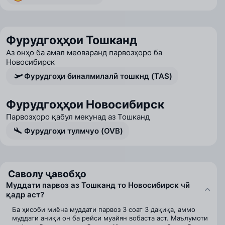
Фурудгоҳҳои Тошканд
Аз онҳо ба амал меоваранд парвозҳоро ба
Новосибирск
Фурудгоҳи биналмилалӣ тошкнд (TAS)
Фурудгоҳҳои Новосибирск
Парвозҳоро қабул мекунад аз Тошканд
Фурудгоҳи тулмчуо (OVB)
Саволу ҷавобҳо
Муддати парвоз аз Тошканд то Новосибирск чӣ
қадр аст?
Ба ҳисоби миёна муддати парвоз 3 соат 3 дақиқа, аммо
муддати аниқи он ба рейси муайян вобаста аст. Маълумоти