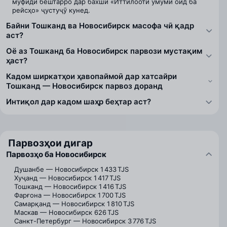
муфиди бештарро дар бахши «Иттилооти умумӣ оид ба
рейсҳо» ҷустуҷӯ кунед.
Байни Тошканд ва Новосибирск масофа чӣ қадр
аст?
Оё аз Тошканд ба Новосибирск парвози мустақим
ҳаст?
Кадом ширкатҳои ҳавопаймоӣ дар хатсайри
Тошканд — Новосибирск парвоз доранд
Интиқол дар кадом шаҳр беҳтар аст?
Парвозҳои дигар
Парвозҳо ба Новосибирск
Душанбе — Новосибирск
1 433 TJS
Хуҷанд — Новосибирск
1 417 TJS
Тошканд — Новосибирск
1 416 TJS
Фарғона — Новосибирск
1 700 TJS
Самарқанд — Новосибирск
1 810 TJS
Маскав — Новосибирск
626 TJS
Санкт-Петербург — Новосибирск
3 776 TJS