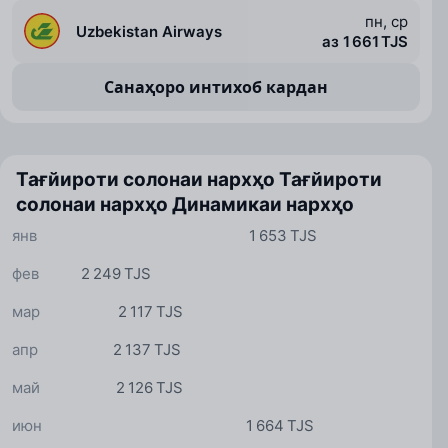
пн, ср
Uzbekistan Airways
аз 1 661 TJS
Санаҳоро интихоб кардан
Тағйироти солонаи нархҳо
Тағйироти
солонаи нархҳо
Динамикаи нархҳо
янв
1 653 TJS
фев
2 249 TJS
мар
2 117 TJS
апр
2 137 TJS
май
2 126 TJS
июн
1 664 TJS