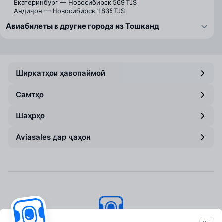
Екатеринбург — Новосибирск
569 TJS
Андиҷон — Новосибирск
1 835 TJS
Авиабилеты в другие города из Тошканд
Ширкатҳои ҳавопаймоӣ
Самтҳо
Шаҳрҳо
Aviasales дар ҷаҳон