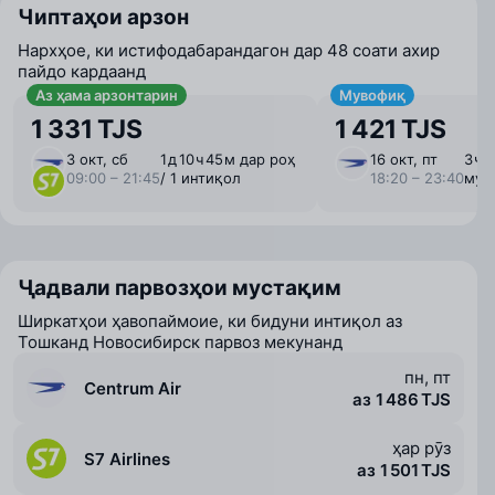
Чиптаҳои арзон
Нархҳое, ки истифодабарандагон дар 48 соати ахир
пайдо кардаанд
Аз ҳама арзонтарин
Мувофиқ
1 331 TJS
1 421 TJS
3 окт, сб
1 ⁠д 10 ⁠ч 45 ⁠м дар роҳ
16 окт, пт
3 ⁠ч
09:00 – 21:45
/ 1 интиқол
18:20 – 23:40
мус
Ҷадвали парвозҳои мустақим
Ширкатҳои ҳавопаймоие, ки бидуни интиқол аз
Тошканд Новосибирск парвоз мекунанд
пн, пт
Centrum Air
аз 1 486 TJS
ҳар рӯз
S7 Airlines
аз 1 501 TJS