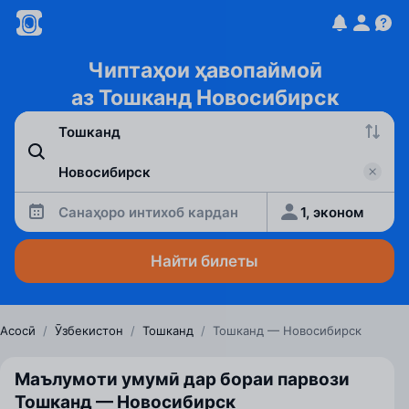
Чиптаҳои ҳавопаймоӣ
аз Тошканд Новосибирск
Санаҳоро интихоб кардан
1, эконом
Найти билеты
Асосӣ
/
Ӯзбекистон
/
Тошканд
/
Тошканд — Новосибирск
Маълумоти умумӣ дар бораи парвози
Тошканд — Новосибирск