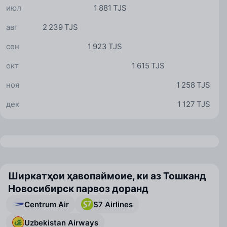
июл
1 881 TJS
авг
2 239 TJS
сен
1 923 TJS
окт
1 615 TJS
ноя
1 258 TJS
дек
1 127 TJS
Ширкатҳои ҳавопаймоие, ки аз Тошканд
Новосибирск парвоз доранд
Centrum Air
S7 Airlines
Uzbekistan Airways