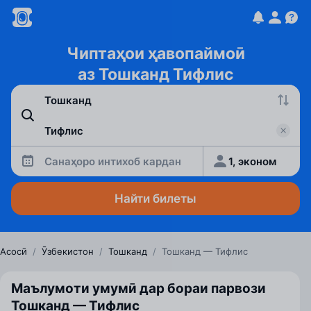
Чиптаҳои ҳавопаймоӣ
аз Тошканд Тифлис
Санаҳоро интихоб кардан
1, эконом
Найти билеты
Асосӣ
/
Ӯзбекистон
/
Тошканд
/
Тошканд — Тифлис
Маълумоти умумӣ дар бораи парвози
Тошканд — Тифлис