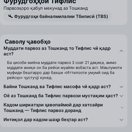
Фурудгоҳҳои Тифлис
Парвозҳоро қабул мекунад аз Тошканд
Фурудгоҳи байналмилалии Тбилисӣ (TBS)
Саволу ҷавобҳо
Муддати парвоз аз Тошканд то Тифлис чӣ қадр
аст?
Ба ҳисоби миёна муддати парвоз 3 соат 21 дақиқа, аммо
муддати аниқи он ба рейси муайян вобаста аст. Маълумоти
муфиди бештарро дар бахши «Иттилооти умумӣ оид ба
рейсҳо» ҷустуҷӯ кунед.
Байни Тошканд ва Тифлис масофа чӣ қадр аст?
Оё аз Тошканд ба Тифлис парвози мустақим ҳаст?
Кадом ширкатҳои ҳавопаймоӣ дар хатсайри
Тошканд — Тифлис парвоз доранд
Интиқол дар кадом шаҳр беҳтар аст?