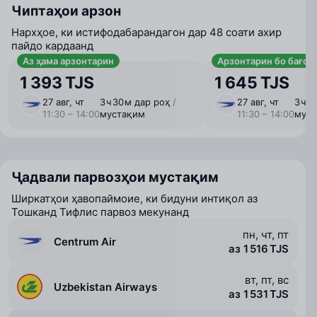
Чиптаҳои арзон
Нархҳое, ки истифодабарандагон дар 48 соати ахир
пайдо кардаанд
Аз ҳама арзонтарин
Арзонтарин бо бағоҷ
1 393 TJS
1 645 TJS
27 авг, чт
3 ⁠ч 30 ⁠м дар роҳ
/
27 авг, чт
3 ⁠ч 
11:30 – 14:00
мустақим
11:30 – 14:00
муст
Ҷадвали парвозҳои мустақим
Ширкатҳои ҳавопаймоие, ки бидуни интиқол аз
Тошканд Тифлис парвоз мекунанд
пн, чт, пт
Centrum Air
аз 1 516 TJS
вт, пт, вс
Uzbekistan Airways
аз 1 531 TJS