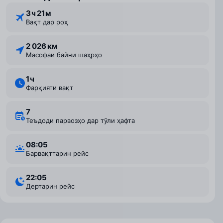
3 ⁠ч 21 ⁠м
Вақт дар роҳ
2 026 км
Масофаи байни шаҳрҳо
1 ⁠ч
Фарқияти вақт
7
Теъдоди парвозҳо дар тӯли ҳафта
08:05
Барвақттарин рейс
22:05
Дертарин рейс