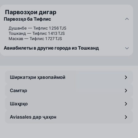
Парвозҳои дигар
Парвозҳо ба Тифлис
Душанбе — Тифлис
1 256 TJS
Тошканд — Тифлис
1 413 TJS
Маскав — Тифлис
1 727 TJS
Авиабилеты в другие города из Тошканд
Ширкатҳои ҳавопаймоӣ
Самтҳо
Шаҳрҳо
Aviasales дар ҷаҳон