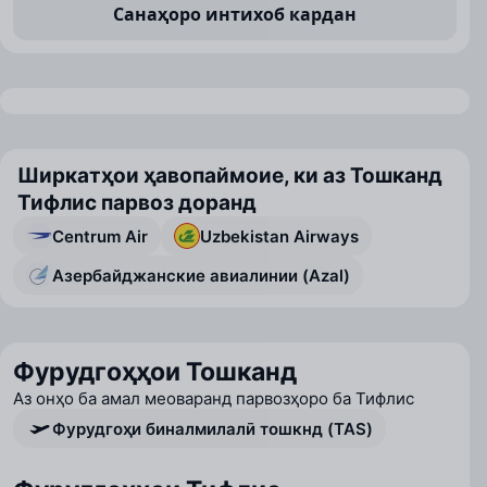
Санаҳоро интихоб кардан
Ширкатҳои ҳавопаймоие, ки аз Тошканд
Тифлис парвоз доранд
Centrum Air
Uzbekistan Airways
Азербайджанские авиалинии (Azal)
Фурудгоҳҳои Тошканд
Аз онҳо ба амал меоваранд парвозҳоро ба Тифлис
Фурудгоҳи биналмилалӣ тошкнд (TAS)