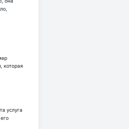
 она 
о, 
ер 
 которая 
а услуга 
его 