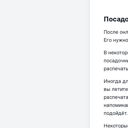
Посадо
После онл
Его нужно
В некотор
посадочны
распечаты
Иногда дл
вы летите
распечата
напоминаю
подойдёт.
Некоторые