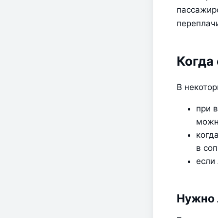
пассажиро
переплачи
Когда
В некотор
при 
можн
когда
в со
если
Нужно 