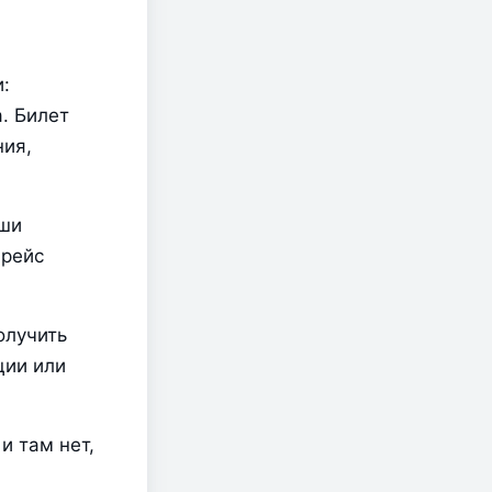
 
 Билет 
ия, 
ши 
рейс 
лучить 
ии или 
 там нет, 