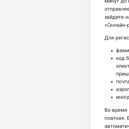
минут до 
отправляе
зайдите н
«Онлайн‑р
Для регис
фами
код 
элект
приш
почта
аэро
иног
Во время 
платная. 
автоматич