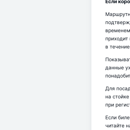
Если корот
Маршрутна
подтвержд
временем,
приходит 
в течение
Показыват
данные уж
понадобит
Для посад
на стойке
при регис
Если биле
читайте н