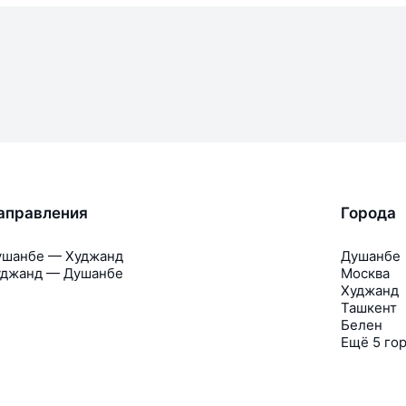
аправления
Города
ушанбе — Худжанд
Душанбе
уджанд — Душанбе
Москва
Худжанд
Ташкент
Белен
Ещё 5 го