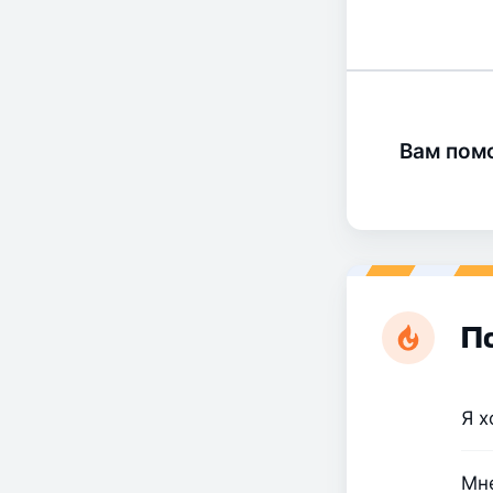
Вам помо
П
Я х
Мне