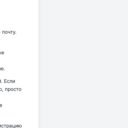
почту. 
е 
е.
 Если 
, просто 
 
 
истрацию 