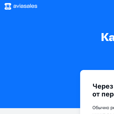
Ка
Через
от пе
Обычно ре