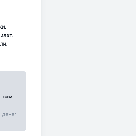
и, 
лет, 
и. 
 связи