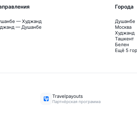
аправления
Города
ушанбе — Худжанд
Душанбе
уджанд — Душанбе
Москва
Худжанд
Ташкент
Белен
Ещё 5 го
Travelpayouts
Партнёрская программа