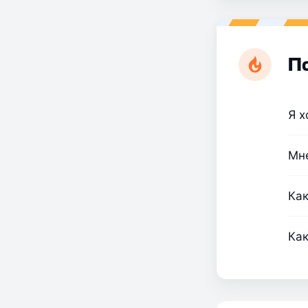
П
Я х
Мне
Как
Как