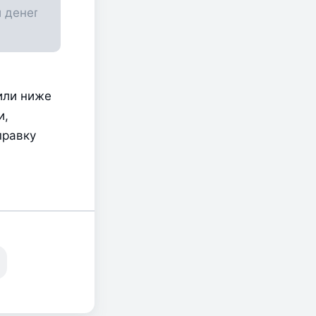
ли ниже 
, 
равку 