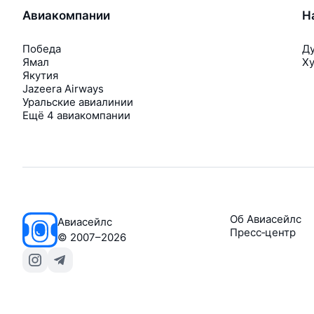
Авиакомпании
Н
Победа
Д
Ямал
Х
Якутия
Jazeera Airways
Уральские авиалинии
Ещё 4 авиакомпании
Об Авиасейлс
Авиасейлс
Пресс‑центр
©
2007–2026