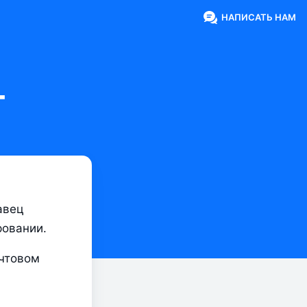
НАПИСАТЬ НАМ
т
вец 
ровании.
чтовом 