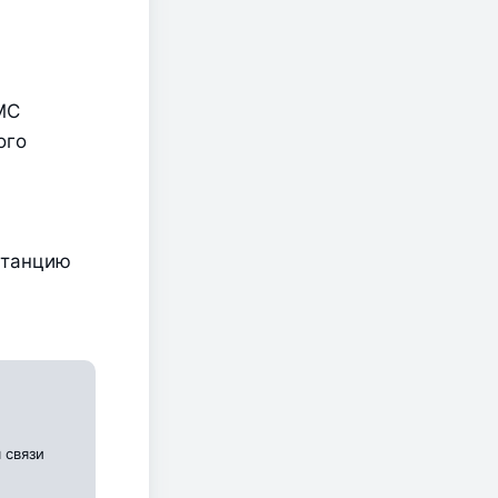
С 
го 
танцию 
 связи