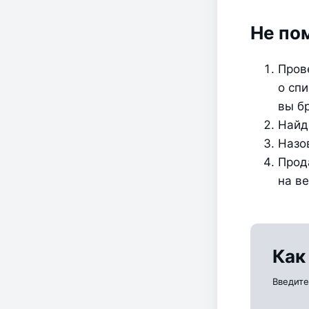
Не по
Пров
о спи
вы б
Найд
Назо
Прод
на ве
Как
Введите