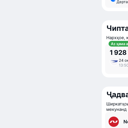
Дерт
Чипта
Нархҳое, 
Аз ҳама 
1 928
24 ок
13:5
Ҷадв
Ширкатҳои
мекунанд
N