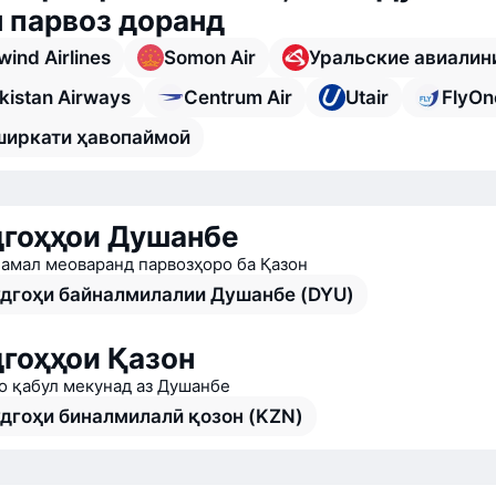
 парвоз доранд
ind Airlines
Somon Air
Уральские авиалин
kistan Airways
Centrum Air
Utair
FlyOn
 ширкати ҳавопаймоӣ
гоҳҳои Душанбе
 амал меоваранд парвозҳоро ба Қазон
дгоҳи байналмилалии Душанбе (DYU)
гоҳҳои Қазон
о қабул мекунад аз Душанбе
дгоҳи биналмилалӣ қозон (KZN)