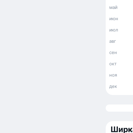
май
июн
июл
авг
сен
окт
ноя
дек
Ширка