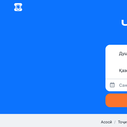
Сан
Асосӣ
/
Тоҷи