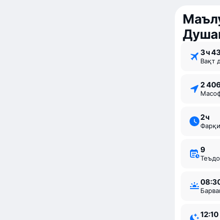
Маълу
Душа
3 ⁠ч 4
Вақт 
2 40
Мас
2 ⁠ч
Фарқ
9
Теъд
08:3
Барв
12:10