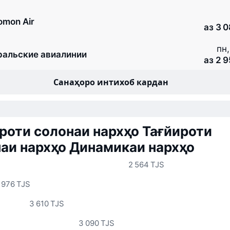
omon Air
аз 3 
пн,
ральские авиалинии
аз 2 
Санаҳоро интихоб кардан
роти солонаи нархҳо
Тағйироти
аи нархҳо
Динамикаи нархҳо
2 564 TJS
 976 TJS
3 610 TJS
3 090 TJS