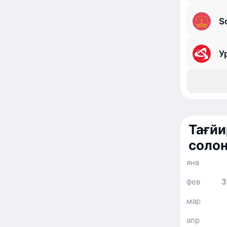
S
У
Тағйи
солон
янв
фев
3
мар
апр