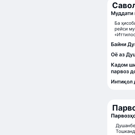
Савол
Муддати 
Ба ҳисоб
рейси му
«Иттилоо
Байни Ду
Оё аз Ду
Кадом ши
парвоз д
Интиқол 
Парво
Парвозҳо
Душанбе
Тошканд