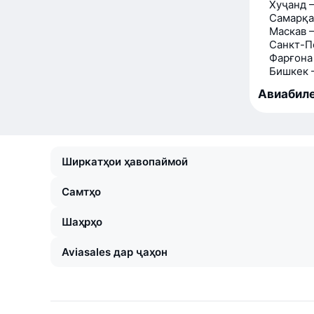
Хуҷанд 
Самарқа
Маскав 
Санкт-П
Фарғона
Бишкек 
Авиабиле
Ширкатҳои ҳавопаймоӣ
Самтҳо
Шаҳрҳо
Aviasales дар ҷаҳон