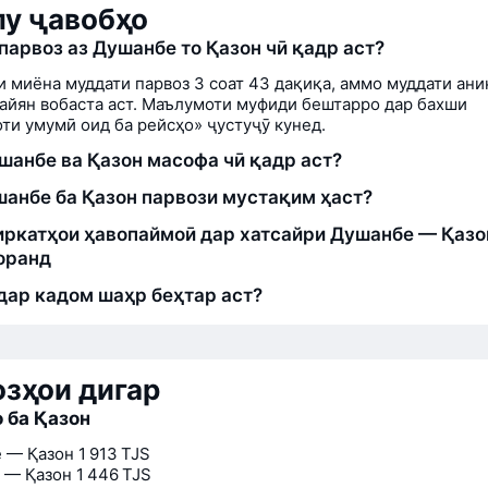
у ҷавобҳо
парвоз аз Душанбе то Қазон чӣ қадр аст?
и миёна муддати парвоз 3 соат 43 дақиқа, аммо муддати ани
айян вобаста аст. Маълумоти муфиди бештарро дар бахши
ти умумӣ оид ба рейсҳо» ҷустуҷӯ кунед.
шанбе ва Қазон масофа чӣ қадр аст?
шанбе ба Қазон парвози мустақим ҳаст?
ркатҳои ҳавопаймоӣ дар хатсайри Душанбе — Қазо
оранд
дар кадом шаҳр беҳтар аст?
зҳои дигар
 ба Қазон
 — Қазон
1 913 TJS
 — Қазон
1 446 TJS