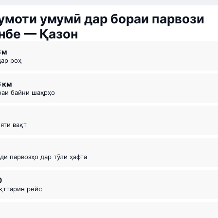
моти умумӣ дар бораи парвози
нбе — Қазон
3 ⁠м
дар роҳ
6 км
офаи байни шаҳрҳо
ияти вақт
оди парвозҳо дар тӯли ҳафта
0
ақттарин рейс