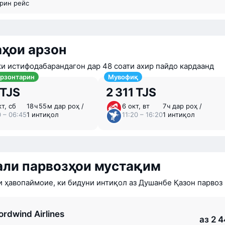
арин рейс
ҳои арзон
ки истифодабарандагон дар 48 соати ахир пайдо кардаанд
арзонтарин
Мувофиқ
 TJS
2 311 TJS
т, сб
18 ⁠ч 55 ⁠м дар роҳ /
6 окт, вт
7 ⁠ч дар роҳ /
0 – 06:45
1 интиқол
11:20 – 16:20
1 интиқол
али парвозҳои мустақим
 ҳавопаймоие, ки бидуни интиқол аз Душанбе Қазон парвоз
ordwind Airlines
аз 2 