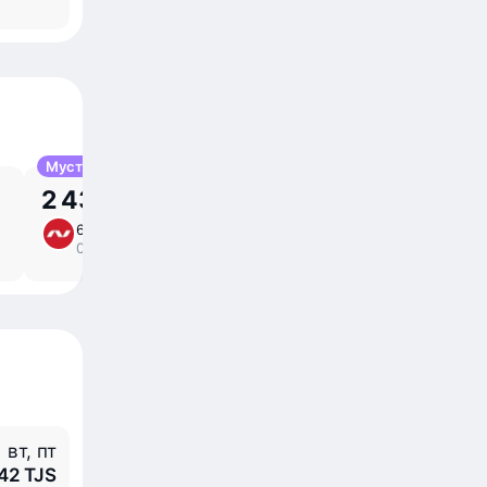
Мустақим
2 435 TJS
6 окт, вт
3 ⁠ч 40 ⁠м дар роҳ
/
08:30 – 10:10
мустақим
вт, пт
442 TJS