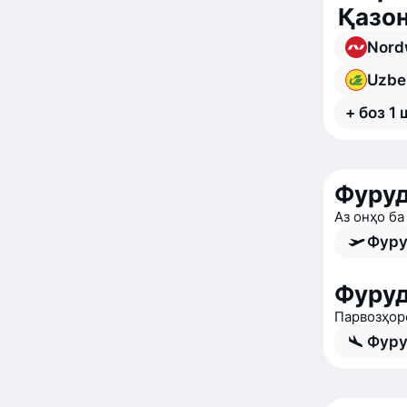
Қазон
Nordw
Uzbe
+ боз 1
Фуруд
Аз онҳо ба
Фуру
Фуруд
Парвозҳор
Фуру