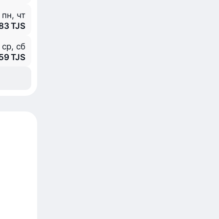
пн, чт
083 TJS
 ср, сб
959 TJS