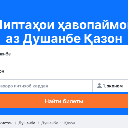
Чиптаҳои ҳавопаймо
аз Душанбе Қазон
аҳоро интихоб кардан
1, эконом
Найти билеты
кистон
/
Душанбе
/
Душанбе — Қазон