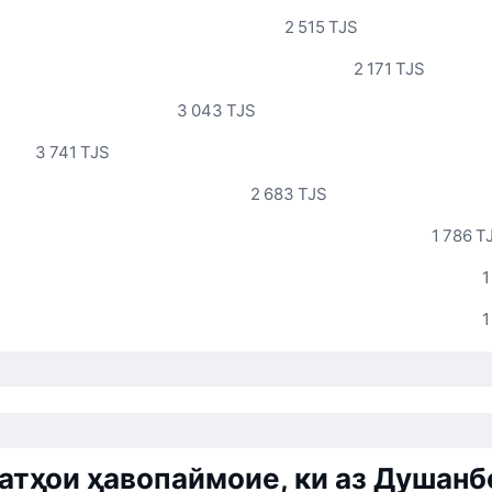
2 515 TJS
2 171 TJS
3 043 TJS
3 741 TJS
2 683 TJS
1 786 T
1
1
тҳои ҳавопаймоие, ки аз Душанб