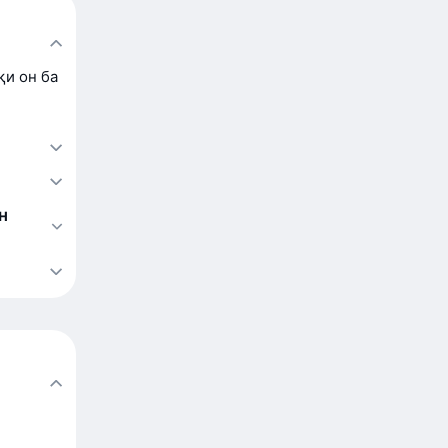
қи он ба
н