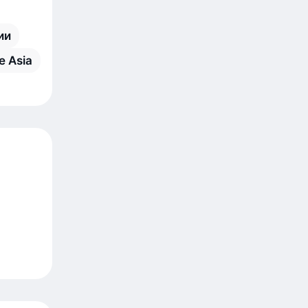
ии
e Asia