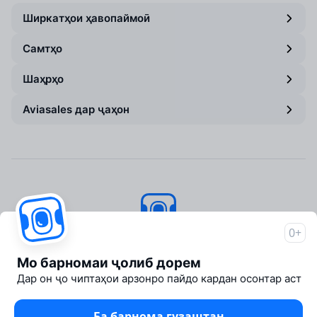
Ширкатҳои ҳавопаймоӣ
Самтҳо
Шаҳрҳо
Aviasales дар ҷаҳон
0+
Aviasales
© 2007–2026
Мо барномаи ҷолиб дорем
About Aviasales
Дар он ҷо чиптаҳои арзонро пайдо кардан осонтар аст
Newsroom
Travelpayouts
Ба барнома гузаштан
Partner program