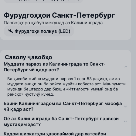
Фурудгоҳҳои Санкт-Петербург
Парвозҳоро қабул мекунад аз Калининграда
Фурудгоҳи полкув (LED)
Саволу ҷавобҳо
Муддати парвоз аз Калининграда то Санкт-
Петербург чӣ қадр аст?
Ба ҳисоби миёна муддати парвоз 1 соат 53 дақиқа, аммо
муддати аниқи он ба рейси муайян вобаста аст. Маълумоти
муфиди бештарро дар бахши «Иттилооти умумӣ оид ба
рейсҳо» ҷустуҷӯ кунед.
Байни Калининградом ва Санкт-Петербург масофа
чӣ қадр аст?
Оё аз Калининграда ба Санкт-Петербург парвози
мустақим ҳаст?
Кадом ширкатҳои ҳавопаймоӣ дар хатсайри