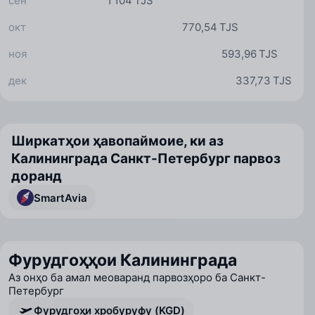
сен
1 104 TJS
окт
770,54 TJS
ноя
593,96 TJS
дек
337,73 TJS
Ширкатҳои ҳавопаймоие, ки аз
Калининграда Санкт-Петербург парвоз
доранд
SmartAvia
Фурудгоҳҳои Калининграда
Аз онҳо ба амал меоваранд парвозҳоро ба Санкт-
Петербург
Фурудгоҳи хробуруфу (KGD)