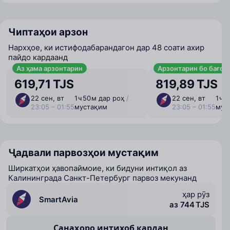
Чиптаҳои арзон
Нархҳое, ки истифодабарандагон дар 48 соати ахир
пайдо кардаанд
Аз ҳама арзонтарин
Арзонтарин бо бағоҷ
619,71 TJS
819,89 TJS
22 сен, вт
1 ⁠ч 50 ⁠м дар роҳ
/
22 сен, вт
1 ⁠ч
23:05 – 01:55
мустақим
23:05 – 01:55
мус
Ҷадвали парвозҳои мустақим
Ширкатҳои ҳавопаймоие, ки бидуни интиқол аз
Калининграда Санкт-Петербург парвоз мекунанд
ҳар рӯз
SmartAvia
аз 744 TJS
Санаҳоро интихоб кардан