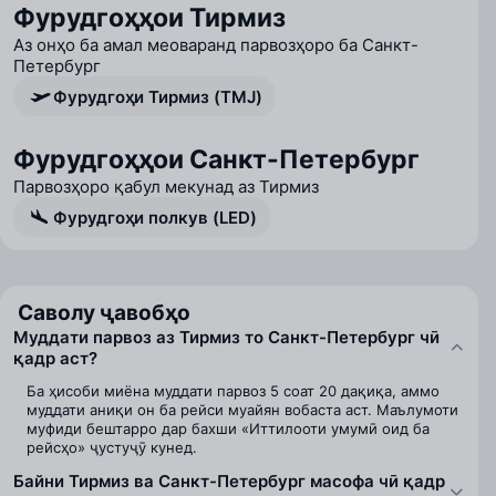
Фурудгоҳҳои Тирмиз
Аз онҳо ба амал меоваранд парвозҳоро ба Санкт-
Петербург
Фурудгоҳи Тирмиз (TMJ)
Фурудгоҳҳои Санкт-Петербург
Парвозҳоро қабул мекунад аз Тирмиз
Фурудгоҳи полкув (LED)
Саволу ҷавобҳо
Муддати парвоз аз Тирмиз то Санкт-Петербург чӣ
қадр аст?
Ба ҳисоби миёна муддати парвоз 5 соат 20 дақиқа, аммо
муддати аниқи он ба рейси муайян вобаста аст. Маълумоти
муфиди бештарро дар бахши «Иттилооти умумӣ оид ба
рейсҳо» ҷустуҷӯ кунед.
Байни Тирмиз ва Санкт-Петербург масофа чӣ қадр