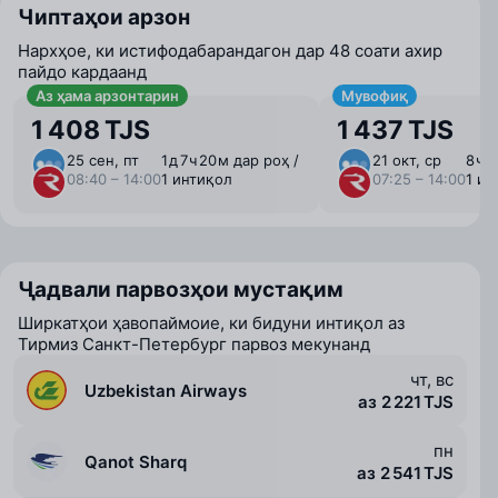
Чиптаҳои арзон
Нархҳое, ки истифодабарандагон дар 48 соати ахир
пайдо кардаанд
Аз ҳама арзонтарин
Мувофиқ
1 408 TJS
1 437 TJS
25 сен, пт
1 ⁠д 7 ⁠ч 20 ⁠м дар роҳ /
21 окт, ср
8 ⁠ч 
08:40 – 14:00
1 интиқол
07:25 – 14:00
1 ин
Ҷадвали парвозҳои мустақим
Ширкатҳои ҳавопаймоие, ки бидуни интиқол аз
Тирмиз Санкт-Петербург парвоз мекунанд
чт, вс
Uzbekistan Airways
аз 2 221 TJS
пн
Qanot Sharq
аз 2 541 TJS