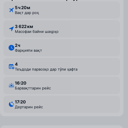
5 ⁠ч 20 ⁠м
Вақт дар роҳ
3 622 км
Масофаи байни шаҳрҳо
2 ⁠ч
Фарқияти вақт
4
Теъдоди парвозҳо дар тӯли ҳафта
16:20
Барвақттарин рейс
17:20
Дертарин рейс