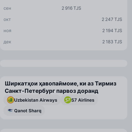
сен
2 916 TJS
окт
2 247 TJS
ноя
2 194 TJS
дек
2 183 TJS
Ширкатҳои ҳавопаймоие, ки аз Тирмиз
Санкт-Петербург парвоз доранд
Uzbekistan Airways
S7 Airlines
Qanot Sharq