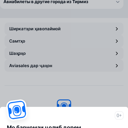
Авиабилеты в другие города из Тирмиз
Ширкатҳои ҳавопаймоӣ
Самтҳо
Шаҳрҳо
Aviasales дар ҷаҳон
0+
Aviasales
© 2007–2026
Мо барномаи ҷолиб дорем