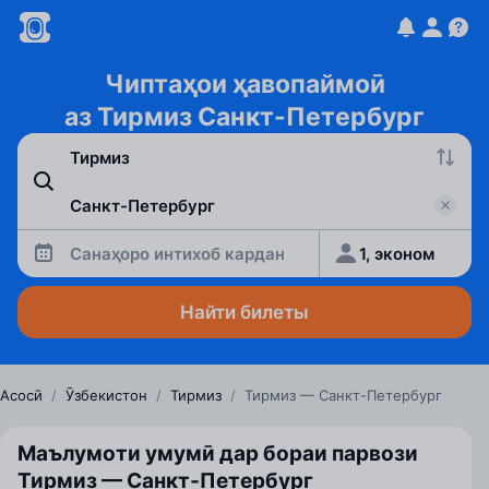
Чиптаҳои ҳавопаймоӣ
аз Тирмиз Санкт-Петербург
Санаҳоро интихоб кардан
1, эконом
Найти билеты
Асосӣ
/
Ӯзбекистон
/
Тирмиз
/
Тирмиз — Санкт-Петербург
Маълумоти умумӣ дар бораи парвози
Тирмиз — Санкт‑Петербург