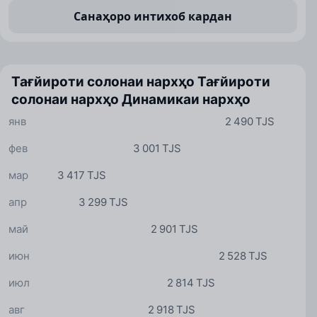
Санаҳоро интихоб кардан
Тағйироти солонаи нархҳо
Тағйироти
солонаи нархҳо
Динамикаи нархҳо
янв
2 490 TJS
фев
3 001 TJS
мар
3 417 TJS
апр
3 299 TJS
май
2 901 TJS
июн
2 528 TJS
июл
2 814 TJS
авг
2 918 TJS