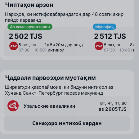
Чиптаҳои арзон
Нархҳое, ки истифодабарандагон дар 48 соати ахир
пайдо кардаанд
Аз ҳама арзонтарин
Мувофиқ
2 502 TJS
2 512 TJS
5 окт, пн
1 ⁠д 5 ⁠ч 20 ⁠м дар роҳ /
5 окт, пн
8 ⁠ч 
07:30 – 10:50
1 интиқол
07:30 – 13:45
1 ин
Ҷадвали парвозҳои мустақим
Ширкатҳои ҳавопаймоие, ки бидуни интиқол аз
Хуҷанд Санкт-Петербург парвоз мекунанд
вт, чт, пт, вс
Уральские авиалинии
аз 2 905 TJS
Санаҳоро интихоб кардан