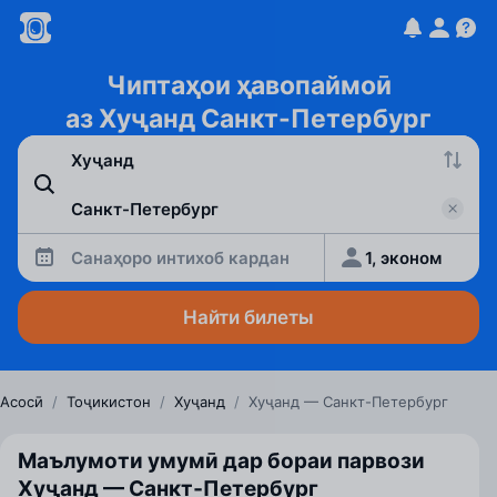
Чиптаҳои ҳавопаймоӣ
аз Хуҷанд Санкт-Петербург
Санаҳоро интихоб кардан
1, эконом
Найти билеты
Асосӣ
/
Тоҷикистон
/
Хуҷанд
/
Хуҷанд — Санкт-Петербург
Маълумоти умумӣ дар бораи парвози
Хуҷанд — Санкт‑Петербург