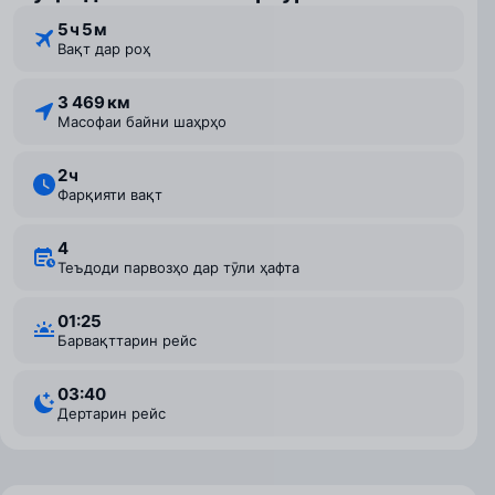
5 ⁠ч 5 ⁠м
Вақт дар роҳ
3 469 км
Масофаи байни шаҳрҳо
2 ⁠ч
Фарқияти вақт
4
Теъдоди парвозҳо дар тӯли ҳафта
01:25
Барвақттарин рейс
03:40
Дертарин рейс