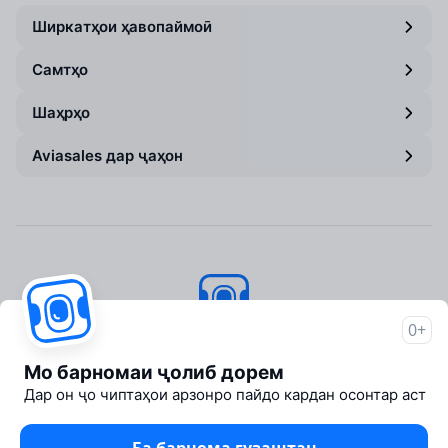
Ширкатҳои ҳавопаймоӣ
Самтҳо
Шаҳрҳо
Aviasales дар ҷаҳон
0+
Aviasales
© 2007–2026
Мо барномаи ҷолиб дорем
About Aviasales
Дар он ҷо чиптаҳои арзонро пайдо кардан осонтар аст
Newsroom
Travelpayouts
Partner program