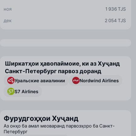
ноя
1 936 TJS
дек
2 054 TJS
Ширкатҳои ҳавопаймоие, ки аз Хуҷанд
Санкт-Петербург парвоз доранд
Уральские авиалинии
Nordwind Airlines
S7 Airlines
Фурудгоҳҳои Хуҷанд
Аз онҳо ба амал меоваранд парвозҳоро ба Санкт-
Петербург