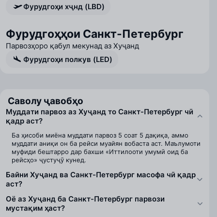
Фурудгоҳи хҷнд (LBD)
Фурудгоҳҳои Санкт-Петербург
Парвозҳоро қабул мекунад аз Хуҷанд
Фурудгоҳи полкув (LED)
Саволу ҷавобҳо
Муддати парвоз аз Хуҷанд то Санкт-Петербург чӣ
қадр аст?
Ба ҳисоби миёна муддати парвоз 5 соат 5 дақиқа, аммо
муддати аниқи он ба рейси муайян вобаста аст. Маълумоти
муфиди бештарро дар бахши «Иттилооти умумӣ оид ба
рейсҳо» ҷустуҷӯ кунед.
Байни Хуҷанд ва Санкт-Петербург масофа чӣ қадр
аст?
Оё аз Хуҷанд ба Санкт-Петербург парвози
мустақим ҳаст?