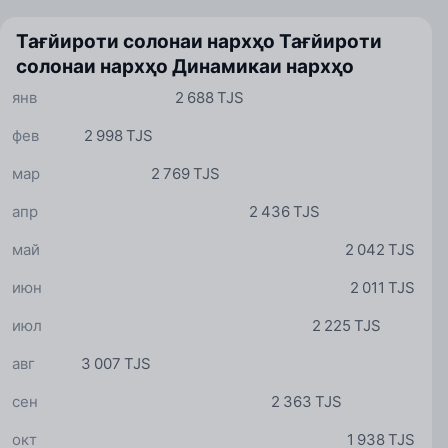
Тағйироти солонаи нархҳо
Тағйироти
солонаи нархҳо
Динамикаи нархҳо
янв
2 688 TJS
фев
2 998 TJS
мар
2 769 TJS
апр
2 436 TJS
май
2 042 TJS
июн
2 011 TJS
июл
2 225 TJS
авг
3 007 TJS
сен
2 363 TJS
окт
1 938 TJS