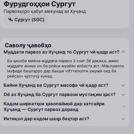
Фурудгоҳҳои Сургут
Парвозҳоро қабул мекунад аз Хуҷанд
Сургут (SGC)
Саволу ҷавобҳо
Муддати парвоз аз Хуҷанд то Сургут чӣ қадр аст?
Ба ҳисоби миёна муддати парвоз 3 соат 38 дақиқа, аммо
муддати аниқи он ба рейси муайян вобаста аст. Маълумоти
муфиди бештарро дар бахши «Иттилооти умумӣ оид ба
рейсҳо» ҷустуҷӯ кунед.
Байни Хуҷанд ва Сургут масофа чӣ қадр аст?
Оё аз Хуҷанд ба Сургут парвози мустақим ҳаст?
Кадом ширкатҳои ҳавопаймоӣ дар хатсайри
Хуҷанд — Сургут парвоз доранд
Интиқол дар кадом шаҳр беҳтар аст?