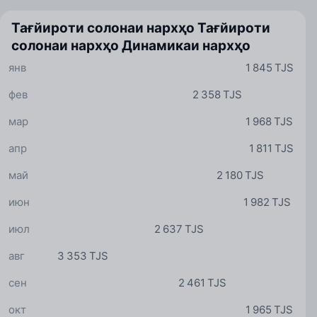
Тағйироти солонаи нархҳо
Тағйироти
солонаи нархҳо
Динамикаи нархҳо
янв
1 845 TJS
фев
2 358 TJS
мар
1 968 TJS
апр
1 811 TJS
май
2 180 TJS
июн
1 982 TJS
июл
2 637 TJS
авг
3 353 TJS
сен
2 461 TJS
окт
1 965 TJS