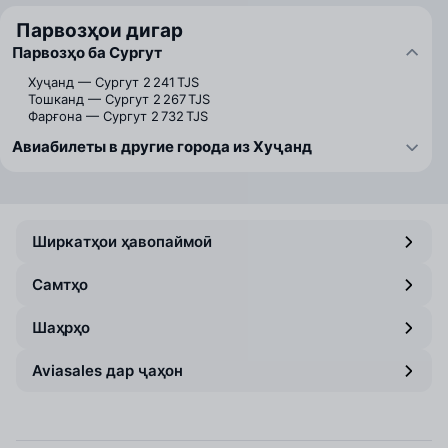
Парвозҳои дигар
Парвозҳо ба Сургут
Хуҷанд — Сургут
2 241 TJS
Тошканд — Сургут
2 267 TJS
Фарғона — Сургут
2 732 TJS
Авиабилеты в другие города из Хуҷанд
Ширкатҳои ҳавопаймоӣ
Самтҳо
Шаҳрҳо
Aviasales дар ҷаҳон