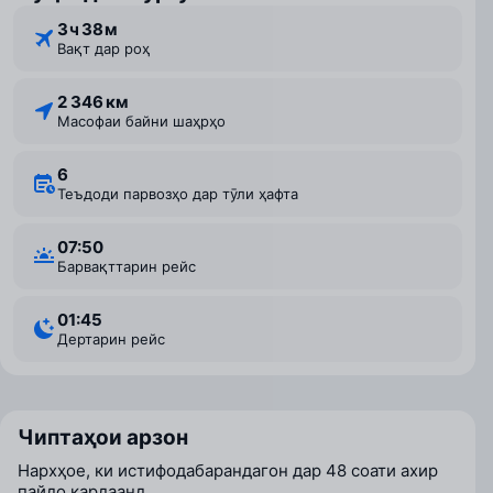
3 ⁠ч 38 ⁠м
Вақт дар роҳ
2 346 км
Масофаи байни шаҳрҳо
6
Теъдоди парвозҳо дар тӯли ҳафта
07:50
Барвақттарин рейс
01:45
Дертарин рейс
Чиптаҳои арзон
Нархҳое, ки истифодабарандагон дар 48 соати ахир
пайдо кардаанд