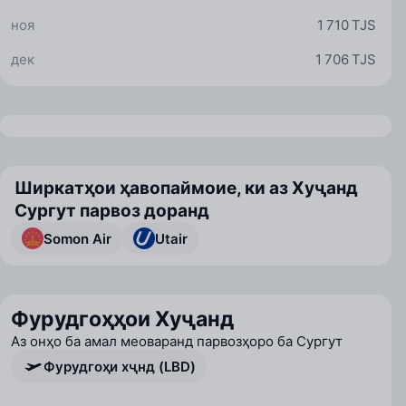
ноя
1 710 TJS
дек
1 706 TJS
Ширкатҳои ҳавопаймоие, ки аз Хуҷанд
Сургут парвоз доранд
Somon Air
Utair
Фурудгоҳҳои Хуҷанд
Аз онҳо ба амал меоваранд парвозҳоро ба Сургут
Фурудгоҳи хҷнд (LBD)