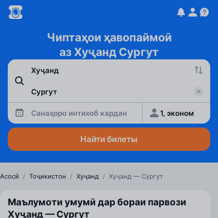
Чиптаҳои ҳавопаймоӣ
аз Хуҷанд Сургут
Санаҳоро интихоб кардан
1, эконом
Найти билеты
Асосӣ
/
Тоҷикистон
/
Хуҷанд
/
Хуҷанд — Сургут
Маълумоти умумӣ дар бораи парвози
Хуҷанд — Сургут