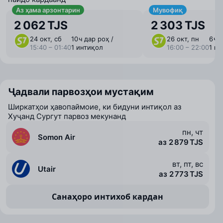
Аз ҳама арзонтарин
Мувофиқ
2 062 TJS
2 303 TJS
24 окт, сб
10 ⁠ч дар роҳ /
26 окт, пн
6 ⁠ч
15:40 – 01:40
1 интиқол
16:00 – 22:00
1 и
Ҷадвали парвозҳои мустақим
Ширкатҳои ҳавопаймоие, ки бидуни интиқол аз
Хуҷанд Сургут парвоз мекунанд
пн, чт
Somon Air
аз 2 879 TJS
вт, пт, вс
Utair
аз 2 773 TJS
Санаҳоро интихоб кардан