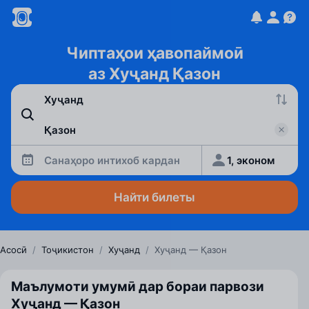
Чиптаҳои ҳавопаймоӣ
аз Хуҷанд Қазон
Санаҳоро интихоб кардан
1, эконом
Найти билеты
Асосӣ
/
Тоҷикистон
/
Хуҷанд
/
Хуҷанд — Қазон
Маълумоти умумӣ дар бораи парвози
Хуҷанд — Қазон