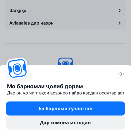
Шаҳрҳо
Aviasales дар ҷаҳон
0+
Aviasales
© 2007–2026
Мо барномаи ҷолиб дорем
About Aviasales
Дар он ҷо чиптаҳои арзонро пайдо кардан осонтар аст
Newsroom
Travelpayouts
Ба барнома гузаштан
Partner program
Legal documents
Дар сомона истодан