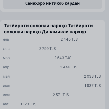
Санаҳоро интихоб кардан
Тағйироти солонаи нархҳо
Тағйироти
солонаи нархҳо
Динамикаи нархҳо
янв
2 440 TJS
фев
2 799 TJS
мар
2 543 TJS
апр
2 446 TJS
май
2 038 TJS
июн
1 837 TJS
июл
2 571 TJS
авг
3 123 TJS