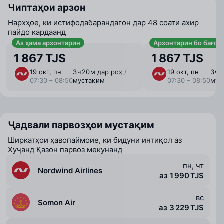
Чиптаҳои арзон
Нархҳое, ки истифодабарандагон дар 48 соати ахир
пайдо кардаанд
Аз ҳама арзонтарин
Арзонтарин бо бағоҷ
1 867 TJS
1 867 TJS
19 окт, пн
3 ⁠ч 20 ⁠м дар роҳ
/
19 окт, пн
3 ⁠ч
07:30 – 08:50
мустақим
07:30 – 08:50
мус
Ҷадвали парвозҳои мустақим
Ширкатҳои ҳавопаймоие, ки бидуни интиқол аз
Хуҷанд Қазон парвоз мекунанд
пн, чт
Nordwind Airlines
аз 1 990 TJS
вс
Somon Air
аз 3 229 TJS