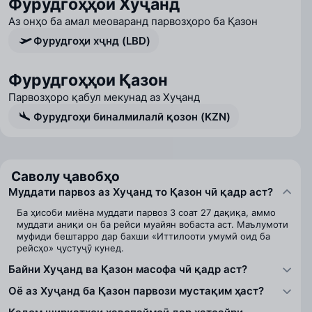
Фурудгоҳҳои Хуҷанд
Аз онҳо ба амал меоваранд парвозҳоро ба Қазон
Фурудгоҳи хҷнд (LBD)
Фурудгоҳҳои Қазон
Парвозҳоро қабул мекунад аз Хуҷанд
Фурудгоҳи биналмилалӣ қозон (KZN)
Саволу ҷавобҳо
Муддати парвоз аз Хуҷанд то Қазон чӣ қадр аст?
Ба ҳисоби миёна муддати парвоз 3 соат 27 дақиқа, аммо
муддати аниқи он ба рейси муайян вобаста аст. Маълумоти
муфиди бештарро дар бахши «Иттилооти умумӣ оид ба
рейсҳо» ҷустуҷӯ кунед.
Байни Хуҷанд ва Қазон масофа чӣ қадр аст?
Оё аз Хуҷанд ба Қазон парвози мустақим ҳаст?