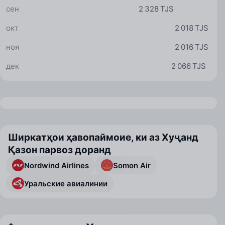
сен
2 328 TJS
окт
2 018 TJS
ноя
2 016 TJS
дек
2 066 TJS
Ширкатҳои ҳавопаймоие, ки аз Хуҷанд
Қазон парвоз доранд
Nordwind Airlines
Somon Air
Уральские авиалинии