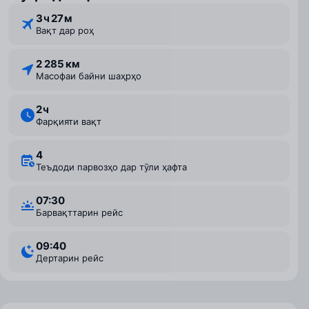
3 ⁠ч 27 ⁠м
Вақт дар роҳ
2 285 км
Масофаи байни шаҳрҳо
2 ⁠ч
Фарқияти вақт
4
Теъдоди парвозҳо дар тӯли ҳафта
07:30
Барвақттарин рейс
09:40
Дертарин рейс