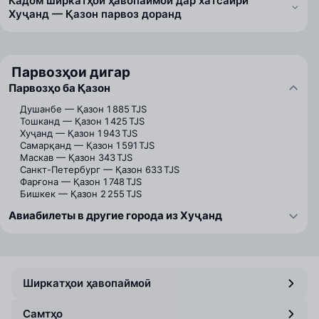
Кадом ширкатҳои ҳавопаймоӣ дар хатсайри
Хуҷанд — Қазон парвоз доранд
Парвозҳои дигар
Парвозҳо ба Қазон
Душанбе — Қазон
1 885 TJS
Тошканд — Қазон
1 425 TJS
Хуҷанд — Қазон
1 943 TJS
Самарқанд — Қазон
1 591 TJS
Маскав — Қазон
343 TJS
Санкт-Петербург — Қазон
633 TJS
Фарғона — Қазон
1 748 TJS
Бишкек — Қазон
2 255 TJS
Авиабилеты в другие города из Хуҷанд
Ширкатҳои ҳавопаймоӣ
Самтҳо