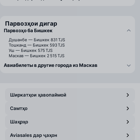
Парвозҳои дигар
Парвозҳо ба Бишкек
Душанбе — Бишкек
831 TJS
Тошканд — Бишкек
593 TJS
Уш — Бишкек
575 TJS
Маскав — Бишкек
2 515 TJS
Авиабилеты в другие города из Маскав
Ширкатҳои ҳавопаймоӣ
Самтҳо
Шаҳрҳо
Aviasales дар ҷаҳон