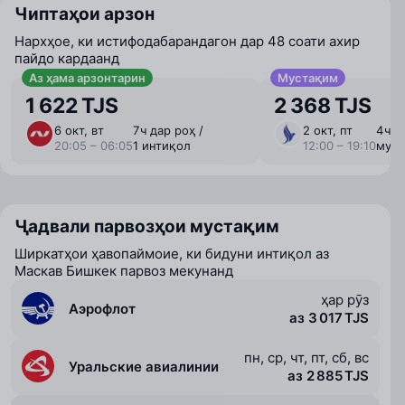
Чиптаҳои арзон
Нархҳое, ки истифодабарандагон дар 48 соати ахир
пайдо кардаанд
Аз ҳама арзонтарин
Мустақим
1 622 TJS
2 368 TJS
6 окт, вт
7 ⁠ч дар роҳ /
2 окт, пт
4 ⁠ч 
20:05 – 06:05
1 интиқол
12:00 – 19:10
муст
Ҷадвали парвозҳои мустақим
Ширкатҳои ҳавопаймоие, ки бидуни интиқол аз
Маскав Бишкек парвоз мекунанд
ҳар рӯз
Аэрофлот
аз 3 017 TJS
пн, ср, чт, пт, сб, вс
Уральские авиалинии
аз 2 885 TJS