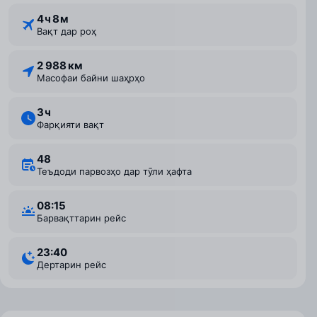
4 ⁠ч 8 ⁠м
Вақт дар роҳ
2 988 км
Масофаи байни шаҳрҳо
3 ⁠ч
Фарқияти вақт
48
Теъдоди парвозҳо дар тӯли ҳафта
08:15
Барвақттарин рейс
23:40
Дертарин рейс