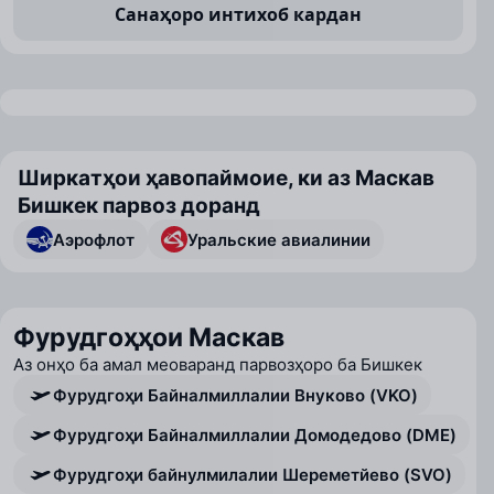
Санаҳоро интихоб кардан
Ширкатҳои ҳавопаймоие, ки аз Маскав
Бишкек парвоз доранд
Аэрофлот
Уральские авиалинии
Фурудгоҳҳои Маскав
Аз онҳо ба амал меоваранд парвозҳоро ба Бишкек
Фурудгоҳи Байналмиллалии Внуково (VKO)
Фурудгоҳи Байналмиллалии Домодедово (DME)
Фурудгоҳи байнулмилалии Шереметйево (SVO)