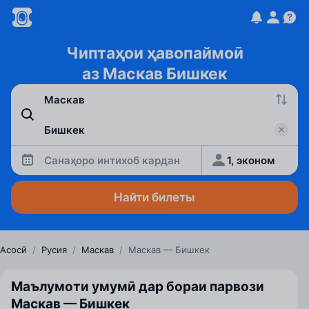
Чиптаҳои ҳавопаймоӣ
аз Маскав Бишкек
Санаҳоро интихоб кардан
1, эконом
Найти билеты
Асосӣ
/
Русия
/
Маскав
/
Маскав — Бишкек
Маълумоти умумӣ дар бораи парвози
Маскав — Бишкек