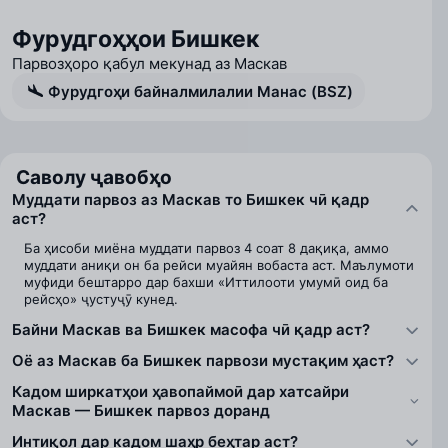
Фурудгоҳҳои Бишкек
Парвозҳоро қабул мекунад аз Маскав
Фурудгоҳи байналмилалии Манас (BSZ)
Саволу ҷавобҳо
Муддати парвоз аз Маскав то Бишкек чӣ қадр
аст?
Ба ҳисоби миёна муддати парвоз 4 соат 8 дақиқа, аммо
муддати аниқи он ба рейси муайян вобаста аст. Маълумоти
муфиди бештарро дар бахши «Иттилооти умумӣ оид ба
рейсҳо» ҷустуҷӯ кунед.
Байни Маскав ва Бишкек масофа чӣ қадр аст?
Оё аз Маскав ба Бишкек парвози мустақим ҳаст?
Кадом ширкатҳои ҳавопаймоӣ дар хатсайри
Маскав — Бишкек парвоз доранд
Интиқол дар кадом шаҳр беҳтар аст?